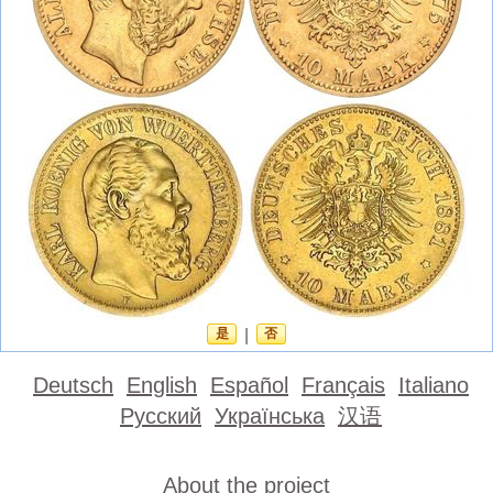
是
|
否
Deutsch
English
Español
Français
Italiano
Русский
Українська
汉语
About the project