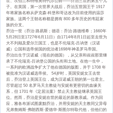
世、坎伯兰和特维奥特代尔公爵——乔治三世的第五个儿
子。在英国，第一次世界大战后，乔治五世国王于 1917
年将家族名称从萨克森-科堡和哥达改为目前使用的温莎
家族。这两个王朝名称都是拥有 800 多年历史的韦廷家
族的分支。
乔治一世（乔治·路易斯；德语：乔治·路德维希；1660年
5月28日至1727年6月11日）自1714年8月1日起至去世为
大不列颠及爱尔兰国王，也是不伦瑞克-吕讷堡（汉诺
威）公国和选帝侯国的统治者1698年神圣罗马帝国。
乔治出生于汉诺威（现在的德国），从父亲和叔叔那里继
承了不伦瑞克-吕讷堡公国的头衔和土地。在他一生中，
一系列的欧洲战争扩大了他在德国的版图，并于 1708 年
被批准为汉诺威选帝侯。 54岁时，英国安妮女王去世
后，乔治登上英国王位，成为汉诺威王朝的第一位君主。
尽管超过 50 名罗马天主教徒与安妮有更密切的血缘关
系，但 1701 年《定居法案》禁止天主教徒继承英国王
位。然而，乔治是安妮在世的最近的新教亲戚。作为回
应，雅各布派试图废黜乔治，并用安妮的天主教同父异母
兄弟詹姆斯·弗朗西斯·爱德华·斯图尔特取代他，但他们的