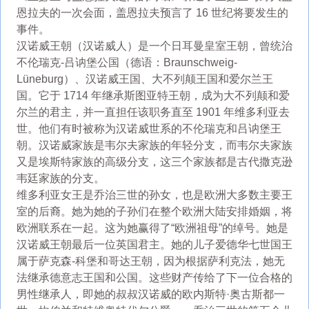
恩拉夫的一次会面，盖恩拉夫预言了 16 世纪将要发生的
事件。
汉诺威王朝（汉诺威人）是一个日耳曼皇室王朝，曾统治
不伦瑞克-吕讷堡公国（德语：Braunschweig-
Lüneburg）、汉诺威王国、大不列颠王国和爱尔兰王
国。它于 1714 年继承斯图亚特王朝，成为大不列颠和爱
尔兰的君主，并一直担任该职务直至 1901 年维多利亚去
世。他们有时被称为汉诺威世系的不伦瑞克和吕讷堡王
朝。汉诺威家族是韦尔夫家族的年轻分支，而韦尔夫家族
又是埃斯特家族的高级分支，这三个家族都是古代撒克逊
韦廷家族的分支。
维多利亚女王是乔治三世的孙女，也是欧洲大多数主要王
室的后裔。她为她的子孙们在整个欧洲大陆安排婚姻，将
欧洲联系在一起。这为她赢得了“欧洲祖母”的绰号。她是
汉诺威王朝最后一位英国君主。她的儿子爱德华七世国王
属于萨克森-科堡和哥达王朝，因为根据萨利克法，她无
法继承德意志王国和公国。这些财产传给了下一位合格的
男性继承人，即她的叔叔汉诺威的欧内斯特·奥古斯都一