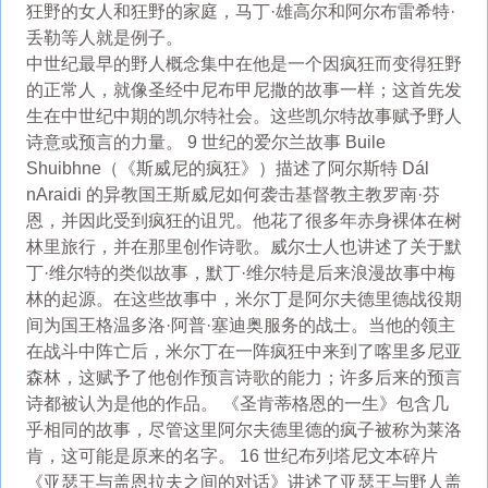
狂野的女人和狂野的家庭，马丁·雄高尔和阿尔布雷希特·
丢勒等人就是例子。
中世纪最早的野人概念集中在他是一个因疯狂而变得狂野
的正常人，就像圣经中尼布甲尼撒的故事一样；这首先发
生在中世纪中期的凯尔特社会。这些凯尔特故事赋予野人
诗意或预言的力量。 9 世纪的爱尔兰故事 Buile
Shuibhne（《斯威尼的疯狂》）描述了阿尔斯特 Dál
nAraidi 的异教国王斯威尼如何袭击基督教主教罗南·芬
恩，并因此受到疯狂的诅咒。他花了很多年赤身裸体在树
林里旅行，并在那里创作诗歌。威尔士人也讲述了关于默
丁·维尔特的类似故事，默丁·维尔特是后来浪漫故事中梅
林的起源。在这些故事中，米尔丁是阿尔夫德里德战役期
间为国王格温多洛·阿普·塞迪奥服务的战士。当他的领主
在战斗中阵亡后，米尔丁在一阵疯狂中来到了喀里多尼亚
森林，这赋予了他创作预言诗歌的能力；许多后来的预言
诗都被认为是他的作品。 《圣肯蒂格恩的一生》包含几
乎相同的故事，尽管这里阿尔夫德里德的疯子被称为莱洛
肯，这可能是原来的名字。 16 世纪布列塔尼文本碎片
《亚瑟王与盖恩拉夫之间的对话》讲述了亚瑟王与野人盖