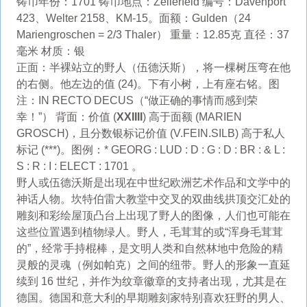
铸币年份：1701 铸币地点：Zellerfeld 编号：Davenport
423、Welter 2158、KM-15。面额：Gulden（24
Mariengroschen = 2/3 Thaler） 重量：12.85克 直径：37
毫米 材质：银
正面：半裸站立的野人（伍德沃斯），将一棵树压弯在他
的右侧。他左边的值 (24)。下有小树，上有座右铭。图
注：IN RECTO DECUS（“做正确的事情而感到荣
幸！”） 背面：价值 (
XXIIII
) 高于面额 (MARIEN
GROSCH)，且分数银标记价值 (V.FEIN.SILB) 高于私人
标记 (***)。图例：* GEORG : LUD : D : G : D : BR : & L :
S : R : I : ELECT : 1701 。
野人或伍德沃斯是出现在中世纪欧洲艺术作品和文学中的
神话人物。坎特伯雷大教堂中交叉的双曲线拱顶交汇处的
雕刻和彩绘屋顶凸台上出现了野人的图像，人们也可能在
这些位置遇到植物绿人。野人，毛茸茸的或“浑身毛茸茸
的”，经常手持棍棒，是文明人类和自然林地中危险的精
灵般的灵魂（例如帕克）之间的纽带。野人的形象一直延
续到 16 世纪，并作为纹章徽章的支持者出现，尤其是在
德国。德国和意大利的早期雕刻家特别喜欢狂野的男人、