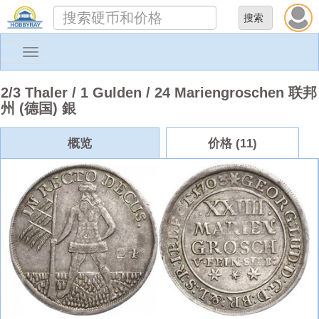
Toggle
navigation
2/3 Thaler / 1 Gulden / 24 Mariengroschen 联邦
州 (德国) 銀
概览
价格 (11)