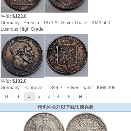
售价:
$123.0
Germany - Prussia - 1871 A - Silver Thaler - KM# 500 -
Lustrous High Grade
售价:
$102.0
Germany - Hannover - 1849 B - Silver Thaler - KM# 208
1
2
3
4
您也许会对以下钱币感兴趣