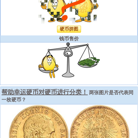
硬币拼图
钱币售价
帮助幸运硬币对硬币进行分类！
两张图片是否代表同
一枚硬币？