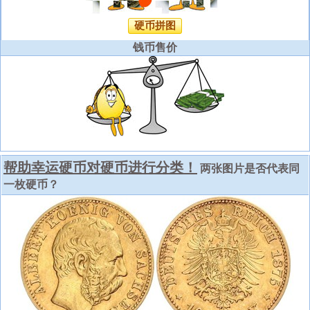
硬币拼图
钱币售价
帮助幸运硬币对硬币进行分类！
两张图片是否代表同
一枚硬币？