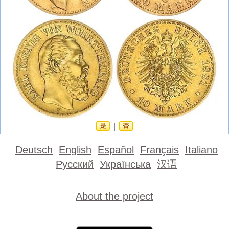
是
|
否
Deutsch
English
Español
Français
Italiano
Русский
Українська
汉语
About the project