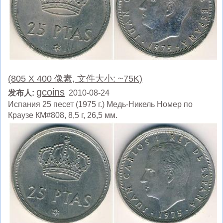
(805 X 400 像素, 文件大小: ~75K)
gcoins
发布人:
2010-08-24
Испания 25 песет (1975 г.) Медь-Никель Номер по
Краузе КМ#808, 8,5 г, 26,5 мм.