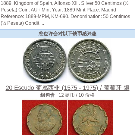
1889, Kingdom of Spain, Alfonso XIII. Silver 50 Centimos (½
Peseta) Coin. AU+ Mint Year: 1889 Mint Place: Madrid
Reference: 1889-MPM, KM-690. Denomination: 50 Centimos
(½ Peseta) Condit ...
您也许会对以下钱币感兴趣
20 Escudo 葡屬西非 (1575 - 1975) / 葡萄牙 銀
组包含
12 硬币 / 10 价格