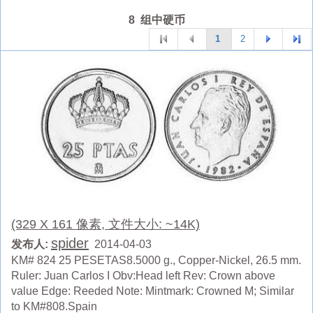
8 组中硬币
1
2
(329 X 161 像素, 文件大小: ~14K)
spider
发布人:
2014-04-03
KM# 824 25 PESETAS8.5000 g., Copper-Nickel, 26.5 mm.
Ruler: Juan Carlos I Obv:Head left Rev: Crown above
value Edge: Reeded Note: Mintmark: Crowned M; Similar
to KM#808.Spain