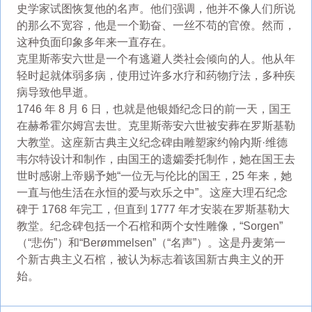
史学家试图恢复他的名声。他们强调，他并不像人们所说
的那么不宽容，他是一个勤奋、一丝不苟的官僚。然而，
这种负面印象多年来一直存在。
克里斯蒂安六世是一个有逃避人类社会倾向的人。他从年
轻时起就体弱多病，使用过许多水疗和药物疗法，多种疾
病导致他早逝。
1746 年 8 月 6 日，也就是他银婚纪念日的前一天，国王
在赫希霍尔姆宫去世。克里斯蒂安六世被安葬在罗斯基勒
大教堂。这座新古典主义纪念碑由雕塑家约翰内斯·维德
韦尔特设计和制作，由国王的遗孀委托制作，她在国王去
世时感谢上帝赐予她“一位无与伦比的国王，25 年来，她
一直与他生活在永恒的爱与欢乐之中”。这座大理石纪念
碑于 1768 年完工，但直到 1777 年才安装在罗斯基勒大
教堂。纪念碑包括一个石棺和两个女性雕像，“Sorgen”
（“悲伤”）和“Berømmelsen”（“名声”）。这是丹麦第一
个新古典主义石棺，被认为标志着该国新古典主义的开
始。