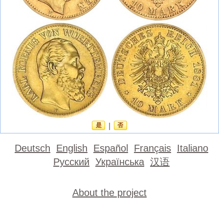
是
|
否
Deutsch
English
Español
Français
Italiano
Русский
Українська
汉语
About the project