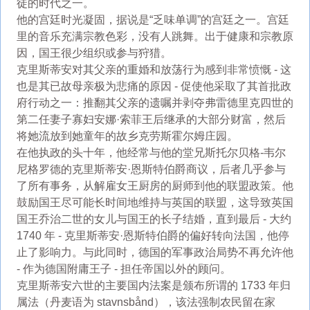
徒的时代之一。
他的宫廷时光凝固，据说是“乏味单调”的宫廷之一。宫廷
里的音乐充满宗教色彩，没有人跳舞。出于健康和宗教原
因，国王很少组织或参与狩猎。
克里斯蒂安对其父亲的重婚和放荡行为感到非常愤慨 - 这
也是其已故母亲极为悲痛的原因 - 促使他采取了其首批政
府行动之一：推翻其父亲的遗嘱并剥夺弗雷德里克四世的
第二任妻子寡妇安娜·索菲王后继承的大部分财富，然后
将她流放到她童年的故乡克劳斯霍尔姆庄园。
在他执政的头十年，他经常与他的堂兄斯托尔贝格-韦尔
尼格罗德的克里斯蒂安·恩斯特伯爵商议，后者几乎参与
了所有事务，从解雇女王厨房的厨师到他的联盟政策。他
鼓励国王尽可能长时间地维持与英国的联盟，这导致英国
国王乔治二世的女儿与国王的长子结婚，直到最后 - 大约
1740 年 - 克里斯蒂安·恩斯特伯爵的偏好转向法国，他停
止了影响力。与此同时，德国的军事政治局势不再允许他
- 作为德国附庸王子 - 担任帝国以外的顾问。
克里斯蒂安六世的主要国内法案是颁布所谓的 1733 年归
属法（丹麦语为 stavnsbånd），该法强制农民留在家