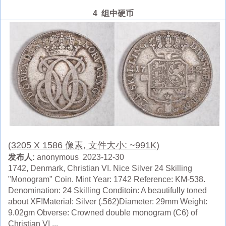
4 组中硬币
(3205 X 1586 像素, 文件大小: ~991K)
发布人:
anonymous 2023-12-30
1742, Denmark, Christian VI. Nice Silver 24 Skilling
"Monogram" Coin. Mint Year: 1742 Reference: KM-538.
Denomination: 24 Skilling Conditoin: A beautifully toned
about XF!Material: Silver (.562)Diameter: 29mm Weight:
9.02gm Obverse: Crowned double monogram (C6) of
Christian VI ...