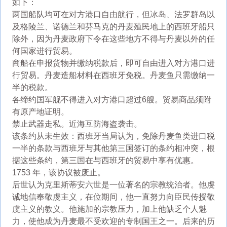
如下：
两国船队均可在对方港口自由航行，但冰岛、法罗群岛以
及格陵兰、诺德兰和芬马克的丹麦殖民地上的西班牙船只
除外，因为丹麦政府下令在这些地方不得与丹麦以外的任
何国家进行贸易。
商船在申报货物并缴纳税款后，即可自由进入对方港口进
行贸易。丹麦造船材料在西班牙免税。丹麦鱼只需缴纳一
半的税款。
各缔约国军舰不得进入对方港口超过6艘。贸易商品须附
有原产地证明。
禁止武器走私。近海互防海盗袭击。
该条约从未生效：西班牙当局认为，免除丹麦鱼类进口税
一半的条款与西班牙与其他第三国签订的条约相冲突，根
据这些条约，第三国在与西班牙的贸易中享有优惠。
1753 年，该协议被废止。
后世认为克里斯蒂安六世是一位著名的宗教统治者。他虔
诚地信奉敬虔主义，在位期间，他一直努力向臣民传授敬
虔主义的教义。他施加的宗教压力，加上他缺乏个人魅
力，使他成为丹麦最不受欢迎的专制国王之一。后来的历