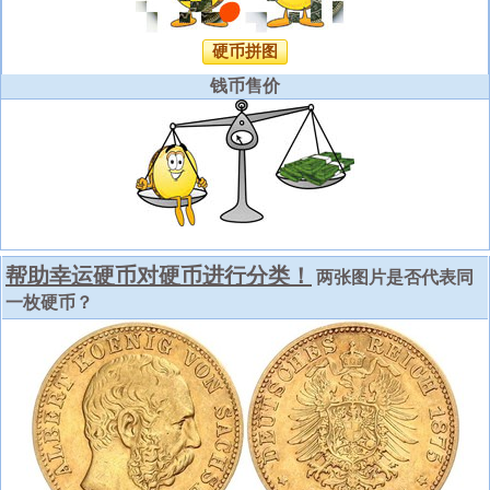
硬币拼图
钱币售价
帮助幸运硬币对硬币进行分类！
两张图片是否代表同
一枚硬币？