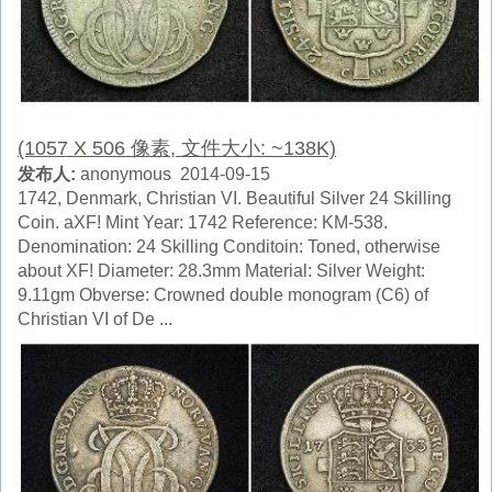
(1057 X 506 像素, 文件大小: ~138K)
发布人:
anonymous 2014-09-15
1742, Denmark, Christian VI. Beautiful Silver 24 Skilling
Coin. aXF! Mint Year: 1742 Reference: KM-538.
Denomination: 24 Skilling Conditoin: Toned, otherwise
about XF! Diameter: 28.3mm Material: Silver Weight:
9.11gm Obverse: Crowned double monogram (C6) of
Christian VI of De ...