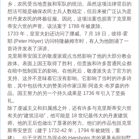
乡，农民受当地贵族和军队的统治。虽然这项法律背后的
想法可能是确保农民士兵人数稳定，但后来被广泛认为是
对丹麦农民的终极征服。因此，这项法案也损害了克里斯
蒂安六世的声誉。该法案于 1788 年被废除。
1733 年，皇室夫妇还访问了挪威。7 月 18 日，彼得·霍
耶 (Peter Höyer) 访问特隆赫姆市时，有人为他朗诵了一
首诗并发表了演讲。
克里斯蒂安国王的敬虔派观点当然影响了他的大部分教会
政体。表面上国王取得了胜利，但贵族和许多普通民众都
在暗中抵制国王的影响。在他死后，敬虔派失去了官方的
支持。这并不意味着它没有影响。它影响了当时的许多诗
歌，其中包括伟大的赞美诗作家汉斯·阿道夫·布罗森的作
品。国王努力的另一个持久成果是 1736 年引入了坚振
礼。
除了虔诚主义和归属感之外，还有许多与克里斯蒂安六世
有关的“建筑活动”，他可能是 18 世纪最伟大的丹麦建筑
师。他的王后也做出了显著的努力。他们的作品包括克里
斯蒂安堡宫（建于 1732-42 年，1794 年被烧毁，重
建）、位于北西兰岛现今的 Hørsholm 市的避暑乡间别墅