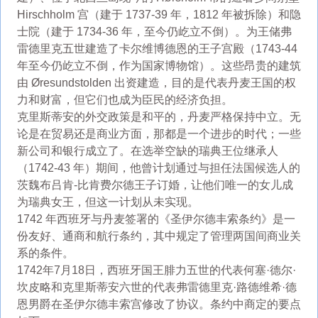
Hirschholm 宫（建于 1737-39 年，1812 年被拆除）和隐
士院（建于 1734-36 年，至今仍屹立不倒）。为王储弗
雷德里克五世建造了卡尔维博德恩的王子宫殿（1743-44
年至今仍屹立不倒，作为国家博物馆）。这些昂贵的建筑
由 Øresundstolden 出资建造，目的是代表丹麦王国的权
力和财富，但它们也成为臣民的经济负担。
克里斯蒂安的外交政策是和平的，丹麦严格保持中立。无
论是在贸易还是商业方面，那都是一个进步的时代；一些
新公司和银行成立了。在选举空缺的瑞典王位继承人
（1742-43 年）期间，他曾计划通过与担任法国候选人的
茨魏布吕肯-比肯费尔德王子订婚，让他们唯一的女儿成
为瑞典女王，但这一计划从未实现。
1742 年西班牙与丹麦签署的《圣伊尔德丰索条约》是一
份友好、通商和航行条约，其中规定了管理两国间商业关
系的条件。
1742年7月18日，西班牙国王腓力五世的代表何塞·德尔·
坎皮略和克里斯蒂安六世的代表弗雷德里克·路德维希·德
恩男爵在圣伊尔德丰索宫修改了协议。条约中商定的要点