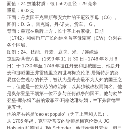
面值：24 技能材质：银 (.562)直径：29 毫米
重量：9.02克
正面：丹麦国王克里斯蒂安六世的王冠双字母（C6）。
图例：D. G 。雷克斯。丹-诺夫。货车。 G 。
背面：皇冠在盾牌上方，长十字上有家徽。日期
（1742）和铸币厂厂长的姓名首字母缩写（CW）分列在
各个区域。
图例：24。技能。丹麦。庭院。米。 / 连续波
克里斯蒂安六世（1699 年 11 月 30 日 - 1746 年 8 月 6
日）于 1730 年至 1746 年担任丹麦和挪威国王。他是丹
麦和挪威国王弗雷德里克四世与梅克伦堡-居斯特罗的路
易丝公主现存的长子，被认为是丹麦最不为人知的国王之
一，但他是一位熟练的政治家，以其独裁政权而闻名。他
是奥尔登堡王朝第一位不参与任何战争的国王。他与勃兰
登堡-库尔姆巴赫的索菲亚·玛格达琳结婚，生下弗雷德里
克五世。
他的座右铭是“deo et populo”（为了上帝和人民）。
从 1706 年起，克里斯蒂安的导师是梅克伦堡人 JG
Holstein 和德国人 JW Schroder。他开始懂丹麦语，但日