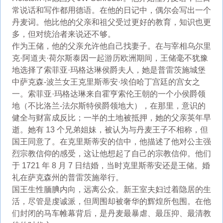
常说话和写作都用德语。在他的日记中，偶尔会写出一个
丹麦词。他比他的父亲和祖父受过更好的教育，知识也更
多，但对统治者来说还不够。
作为王储，他的父亲允许他自己找妻子。在与宰相乌尔里
克·阿道夫·荷尔斯泰因一起游历欧洲期间，王储毫不犹豫
地选择了索菲亚·玛格达琳侯爵夫人，她是普雷茨施城堡
中萨克森-波兰女王克里斯蒂安·埃伯哈丁宫廷的宫女之
一。索菲亚·玛格达琳来自霍亨索伦王朝的一个小侯爵领
地（不比洛兰-法尔斯特侯爵领地大），在那里，意识的
健全与财富成反比；一半的土地被抵押，她的父亲英年早
逝。她有 13 个兄弟姐妹，被认为与丹麦王子不相称，但
国王同意了。在克里斯蒂安的信中，他描述了他对公主强
烈宗教信仰的感受，这让他想起了自己的宗教信仰。他们
于 1721 年 8 月 7 日结婚，当时克里斯蒂安还是王储。婚
礼在萨克森州的普雷茨施举行。
国王生性腼腆内向，远离公众。新王室夫妇过着隐居的生
活，尽管是虔诚派，但周围却被奢华的辉煌所包围。在他
们封闭的马车帷幕背后，是丹麦最暴虐、最压抑、最清教