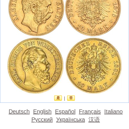
是
|
否
Deutsch
English
Español
Français
Italiano
Русский
Українська
汉语