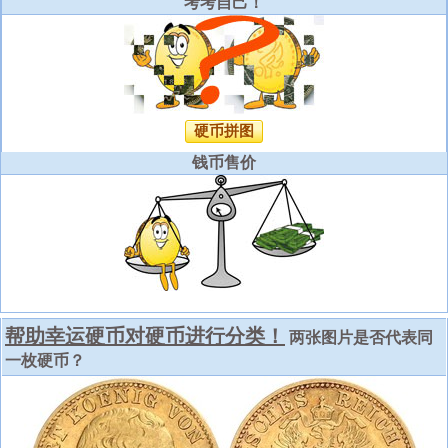
考考自己！
硬币拼图
钱币售价
帮助幸运硬币对硬币进行分类！
两张图片是否代表同
一枚硬币？