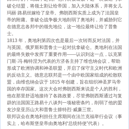
破仑结盟，将领土割让给帝国，加入大陆体系，并将女儿
玛丽·路易丝嫁给了皇帝。弗朗西斯实质上成为了法国皇
帝的附庸。拿破仑战争极大地削弱了奥地利，并威胁到它
在德意志各邦中的领先地位，这一地位最终让给了普鲁
士。
1813 年，奥地利第四次也是最后一次转而反对法国，并
与英国、俄罗斯和普鲁士一起对抗拿破仑。奥地利在法国
的最终失败中发挥了重要作用——认识到这一点，以克莱
门斯·冯·梅特涅为代表的方济各主持了维也纳会议，帮助
形成了欧洲协调和神圣联盟，开启了保守主义时代和欧洲
的反动主义。德意志联邦是一个由中欧国家组成的松散联
盟，由维也纳会议于 1815 年创建，旨在组织神圣罗马帝
国的幸存国家。这次大会对弗朗西斯来说是个人的胜利，
他在那里舒适地接待了各路政要，尽管弗朗西斯通过与复
辟的法国国王路易十八谈判一项秘密条约，削弱了他的盟
友沙皇亚历山大和普鲁士腓特烈·威廉三世。
联邦议会在奥地利担任主席期间在法兰克福举行会议（事
实上，哈布斯堡皇帝由奥地利“总统特使”代表）。