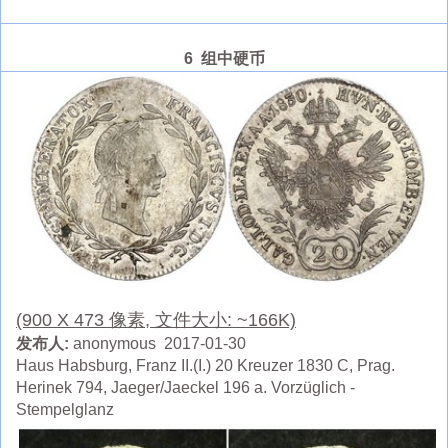
6 组中硬币
(900 X 473 像素, 文件大小: ~166K)
发布人:
anonymous 2017-01-30
Haus Habsburg, Franz II.(I.) 20 Kreuzer 1830 C, Prag.
Herinek 794, Jaeger/Jaeckel 196 a. Vorzüglich -
Stempelglanz