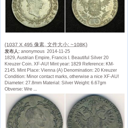
(1037 X 495 像素, 文件大小: ~108K)
发布人:
anonymous 2014-11-25
1829, Austrian Empire, Francis I. Beautiful Silver 20
Kreuzer Coin. XF-AU! Mint year: 1829 Reference: KM-
2145. Mint Place: Vienna (A) Denomination: 20 Kreuzer
Condition: Minor contact marks, otherwise a nice XF-AU!
Diameter: 27.8mm Material: Silver Weight: 6.67gm
Obverse: Wre ...