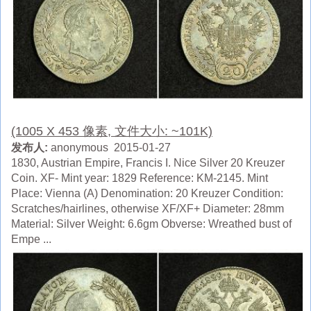
(1005 X 453 像素, 文件大小: ~101K)
发布人:
anonymous 2015-01-27
1830, Austrian Empire, Francis I. Nice Silver 20 Kreuzer
Coin. XF- Mint year: 1829 Reference: KM-2145. Mint
Place: Vienna (A) Denomination: 20 Kreuzer Condition:
Scratches/hairlines, otherwise XF/XF+ Diameter: 28mm
Material: Silver Weight: 6.6gm Obverse: Wreathed bust of
Empe ...