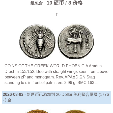
10 硬币
/ 8 价格
组包含
⇑
COINS OF THE GREEK WORLD PHOENICIA Aradus
Drachm 153/152. Bee with straight wings seen from above
between zP and monogram. Rev. APAΔDIΩN Stag
standing to r. in front of palm tree. 3.96 g. BMC 163 ...
2026-08-03
- 新硬币已添加到 20 Dollar 美利堅合眾國 (1776
- ) 金