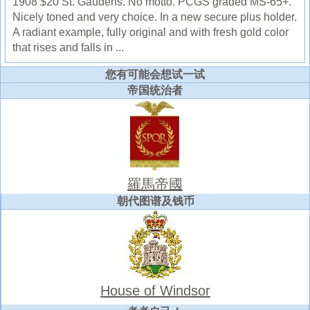
1908 $20 St. Gaudens. No motto. PCGS graded MS-65+.
Nicely toned and very choice. In a new secure plus holder.
A radiant example, fully original and with fresh gold color
that rises and falls in ...
您有可能会想试一试
帝国统治者
羅馬帝國
朝代图谱及钱币
House of Windsor