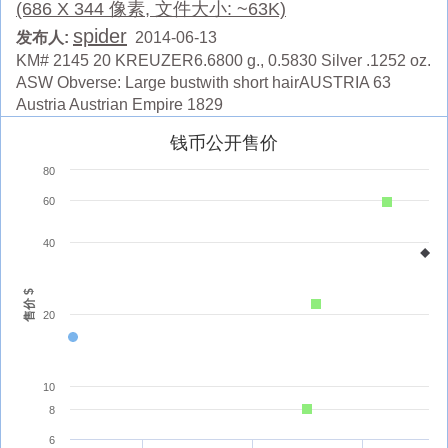
(686 X 344 像素, 文件大小: ~63K)
spider
发布人:
2014-06-13
KM# 2145 20 KREUZER6.6800 g., 0.5830 Silver .1252 oz.
ASW Obverse: Large bustwith short hairAUSTRIA 63
Austria Austrian Empire 1829