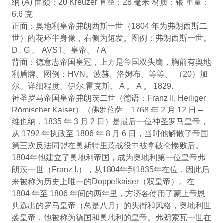
纳 (A) 面额：20 Kreuzer 直径：28 毫米 材质：银 重量：
6.6 克
正面：奥地利皇帝弗朗西斯一世（1804 年为弗朗西斯二
世）的花环半身像，右侧为短发。图例：弗朗西斯一世。
D . G 。 AVST。皇帝。 / A
背面：德意志帝国皇冠，上方是帝国双头鹰，胸前有奥地
利盾牌。图例：HVN。波赫。洛姆布。等等。 （20）加
尔。详细程度。伊尔.雷克斯。 A 。 A 。 1829.
神圣罗马帝国皇帝弗朗茨二世（德语：​​Franz II, Heiliger
Römischer Kaiser）（佛罗伦萨，1768 年 2 月 12 日 –
维也纳，1835 年 3 月 2 日）是最后一位神圣罗马皇帝，
从 1792 年执政至 1806 年 8 月 6 日，当时他解散了帝国
第三次反法同盟在奥斯特里茨战役中被拿破仑惨败后。
1804年他建立了奥地利帝国，成为奥地利第一位皇帝弗
朗茨一世（Franz I.），从1804年到1835年在位，因此后
来被称为历史上唯一的Doppelkaiser（双皇帝）。在
1804 年至 1806 年间的两年里，方济各使用了蒙上帝恩
典选出的罗马皇帝（总是八月）的头衔和风格，奥地利世
袭皇帝，他被称为德国和奥地利的皇帝。弗朗索瓦一世在