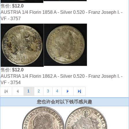
售价:
$12.0
AUSTRIA 1/4 Florin 1858 A - Silver 0.520 - Franz Joseph I. -
VF - 3757
售价:
$12.0
AUSTRIA 1/4 Florin 1862 A - Silver 0.520 - Franz Joseph I. -
VF - 3754
1
2
3
4
您也许会对以下钱币感兴趣