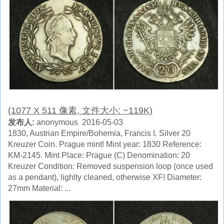
(1077 X 511 像素, 文件大小: ~119K)
发布人:
anonymous 2016-05-03
1830, Austrian Empire/Bohemia, Francis I. Silver 20
Kreuzer Coin. Prague mint! Mint year: 1830 Reference:
KM-2145. Mint Place: Prague (C) Denomination: 20
Kreuzer Condition: Removed suspension loop (once used
as a pendant), lighlty cleaned, otherwise XF! Diameter:
27mm Material: ...