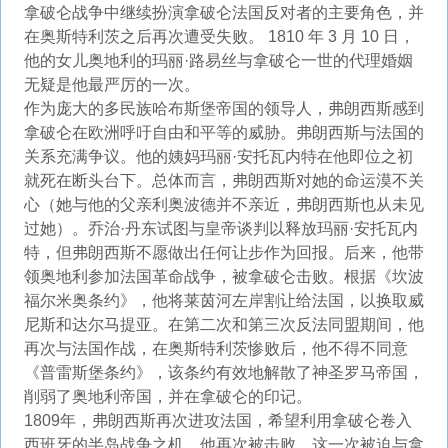
拿破仑战争中继续扮演拿破仑法国反对者的主要角色，并
在奥斯特利茨之后再次遭受失败。 1810 年 3 月 10 日，
他的女儿奥地利的玛丽·路易丝与拿破仑一世的代理婚姻
无疑是他最严厉的一次。
作为庞大的多民族哈布斯堡帝国的领导人，弗朗西斯感到
拿破仑在欧洲呼吁自由和平等的威胁。弗朗西斯与法国的
关系充满争议。他的姨妈玛丽·安托瓦内特在他即位之初
就死在断头台下。总体而言，弗朗西斯对她的命运漠不关
心（她与他的父亲利奥波德并不亲近，弗朗西斯也从未见
过她）。乔治·丹东试图与皇帝谈判以释放玛丽·安托瓦内
特，但弗朗西斯不愿做出任何让步作为回报。后来，他带
领奥地利参加法国革命战争，被拿破仑击败。根据《坎波
福尔米奥条约》，他将莱茵河左岸割让给法国，以换取威
尼斯和达尔马提亚。在第二次和第三次反法同盟期间，他
再次与法国作战，在奥斯特利茨惨败后，他不得不同意
《普雷斯堡条约》，该条约有效地解散了神圣罗马帝国，
削弱了奥地利帝国，并在拿破仑的印记。
1809年，弗朗西斯再次进攻法国，希望利用拿破仑卷入
西班牙的半岛战争之机。他再次被击败，这一次被迫与拿