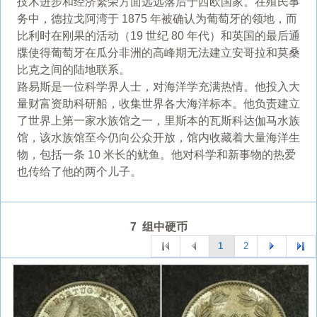
技术进步和经济繁荣方面远远落后于西欧国家。在殖民事
务中，德拉戈阿湾于 1875 年被确认为葡萄牙的领地，而
比利时在刚果的活动（19 世纪 80 年代）和英国的最后通
牒使得葡萄牙在瓜分非洲的高峰期无法建立安哥拉和莫桑
比克之间的陆地联系。
路易斯是一位科学界人士，对海洋学充满热情。他投入大
量财富资助科研船，收集世界各大海洋标本。他负责建立
了世界上第一家水族馆之一，里斯本的瓦斯科达伽马水族
馆，该水族馆至今仍向公众开放，馆内收藏着大量海洋生
物，包括一条 10 米长的鱿鱼。他对科学和新事物的热爱
也传给了他的两个儿子。
7 组中硬币
1
2