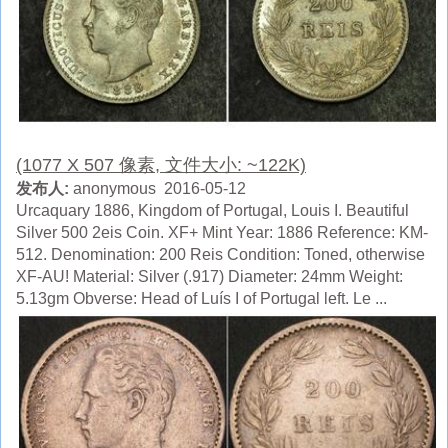
(1077 X 507 像素, 文件大小: ~122K)
发布人:
anonymous 2016-05-12
Urcaquary 1886, Kingdom of Portugal, Louis I. Beautiful
Silver 500 2eis Coin. XF+ Mint Year: 1886 Reference: KM-
512. Denomination: 200 Reis Condition: Toned, otherwise
XF-AU! Material: Silver (.917) Diameter: 24mm Weight:
5.13gm Obverse: Head of Luís I of Portugal left. Le ...