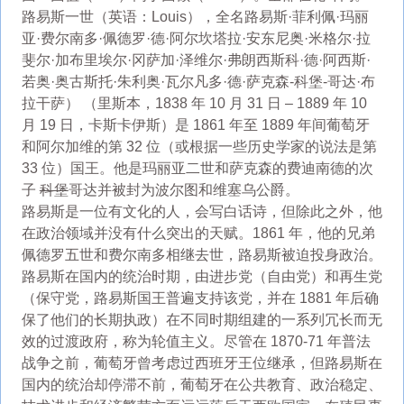
路易斯一世（英语：Louis），全名路易斯·菲利佩·玛丽
亚·费尔南多·佩德罗·德·阿尔坎塔拉·安东尼奥·米格尔·拉
斐尔·加布里埃尔·冈萨加·泽维尔·弗朗西斯科·德·阿西斯·
若奥·奥古斯托·朱利奥·瓦尔凡多·德·萨克森-科堡-哥达·布
拉干萨） （里斯本，1838 年 10 月 31 日 – 1889 年 10
月 19 日，卡斯卡伊斯）是 1861 年至 1889 年间葡萄牙
和阿尔加维的第 32 位（或根据一些历史学家的说法是第
33 位）国王。他是玛丽亚二世和萨克森的费迪南德的次
子
科堡
哥达并被封为波尔图和维塞乌公爵。
路易斯是一位有文化的人，会写白话诗，但除此之外，他
在政治领域并没有什么突出的天赋。1861 年，他的兄弟
佩德罗五世和费尔南多相继去世，路易斯被迫投身政治。
路易斯在国内的统治时期，由进步党（自由党）和再生党
（保守党，路易斯国王普遍支持该党，并在 1881 年后确
保了他们的长期执政）在不同时期组建的一系列冗长而无
效的过渡政府，称为轮值主义。尽管在 1870-71 年普法
战争之前，葡萄牙曾考虑过西班牙王位继承，但路易斯在
国内的统治却停滞不前，葡萄牙在公共教育、政治稳定、