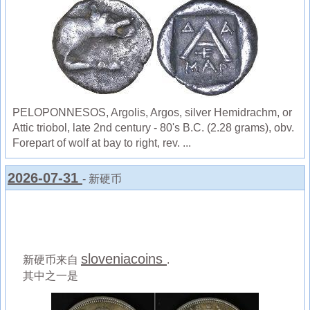
PELOPONNESOS, Argolis, Argos, silver Hemidrachm, or
Attic triobol, late 2nd century - 80's B.C. (2.28 grams), obv.
Forepart of wolf at bay to right, rev. ...
2026-07-31
- 新硬币
sloveniacoins
新硬币来自
.
其中之一是