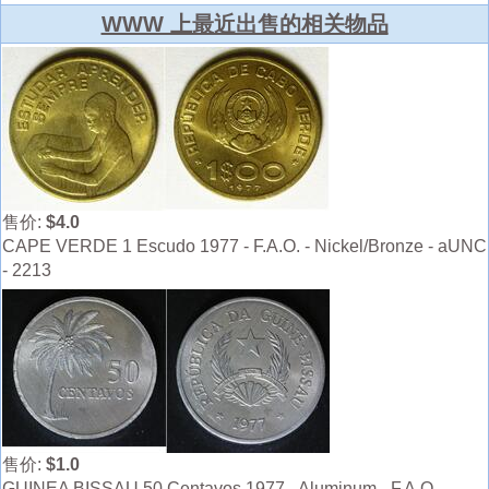
WWW 上最近出售的相关物品
售价:
$4.0
CAPE VERDE 1 Escudo 1977 - F.A.O. - Nickel/Bronze - aUNC
- 2213
售价:
$1.0
GUINEA BISSAU 50 Centavos 1977 - Aluminum - F.A.O. -