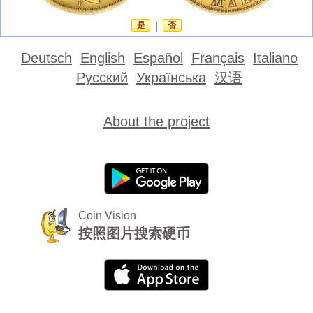
是
|
否
Deutsch
English
Español
Français
Italiano
Русский
Українська
汉语
About the project
Coin Vision
按照图片搜索硬币