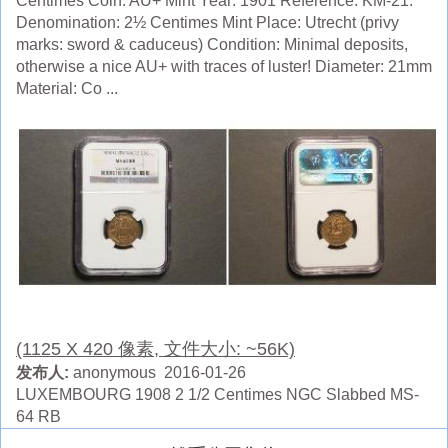
Centimes Coin. AU+ Mint Year: 1901 Reference: KM-21.
Denomination: 2½ Centimes Mint Place: Utrecht (privy
marks: sword & caduceus) Condition: Minimal deposits,
otherwise a nice AU+ with traces of luster! Diameter: 21mm
Material: Co ...
(1125 X 420 像素, 文件大小: ~56K)
发布人:
anonymous 2016-01-26
LUXEMBOURG 1908 2 1/2 Centimes NGC Slabbed MS-
64 RB