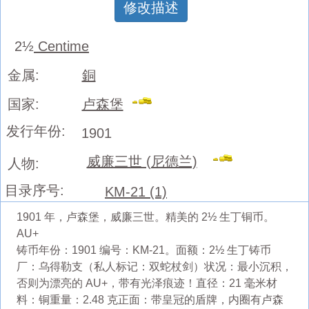
修改描述
2½
Centime
金属:
銅
国家:
卢森堡
发行年份:
1901
威廉三世 (尼德兰)
人物:
目录序号:
KM-21 (1)
1901 年，卢森堡，威廉三世。精美的 2½ 生丁铜币。
AU+
铸币年份：1901 编号：KM-21。面额：2½ 生丁铸币
厂：乌得勒支（私人标记：双蛇杖剑）状况：最小沉积，
否则为漂亮的 AU+，带有光泽痕迹！直径：21 毫米材
料：铜重量：2.48 克正面：带皇冠的盾牌，内圈有卢森