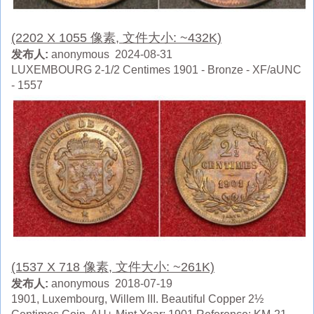
(2202 X 1055 像素, 文件大小: ~432K)
发布人:
anonymous 2024-08-31
LUXEMBOURG 2-1/2 Centimes 1901 - Bronze - XF/aUNC
- 1557
(1537 X 718 像素, 文件大小: ~261K)
发布人:
anonymous 2018-07-19
1901, Luxembourg, Willem III. Beautiful Copper 2½