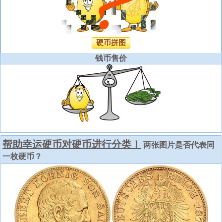
硬币拼图
钱币售价
帮助幸运硬币对硬币进行分类！
两张图片是否代表同
一枚硬币？