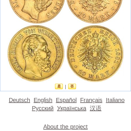
是
|
否
Deutsch
English
Español
Français
Italiano
Русский
Українська
汉语
About the project