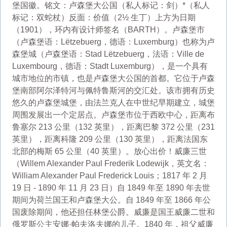
堡国徽。铭文：卢森堡大公国（私人标记：剑）*（私人
标记：双蛇杖）反面：价值（2½ 生丁）上方为日期
（1901），环内有设计师签名（BARTH）。卢森堡市
（卢森堡语：Lëtzebuerg，德语：Luxemburg）也称为卢
森堡城（卢森堡语：Stad Lëtzebuerg，法语：Ville de
Luxembourg，德语：Stadt Luxemburg），是一个具有
城市地位的市镇，也是卢森堡大公国的首都。它位于卢森
堡南部阿尔泽特河与佩特鲁斯河的交汇处。该市拥有历史
悠久的卢森堡城堡，由法兰克人在中世纪早期建立，城堡
周围发展出一个定居点。卢森堡市位于西欧中心，距离布
鲁塞尔 213 公里（132 英里），距离巴黎 372 公里（231
英里），距离科隆 209 公里（130 英里），距离法国东
北部的梅斯 65 公里（40 英里）。放心出价！威廉三世
（Willem Alexander Paul Frederik Lodewijk，英文名：
William Alexander Paul Frederick Louis；1817 年 2 月
19 日 - 1890 年 11 月 23 日）自 1849 年至 1890 年去世
期间为荷兰国王和卢森堡大公。自 1849 年至 1866 年公
国废除期间，他还担任林堡公爵。威廉是国王威廉二世和
俄罗斯公主安娜·帕夫洛夫娜的儿子。1840 年，祖父威廉