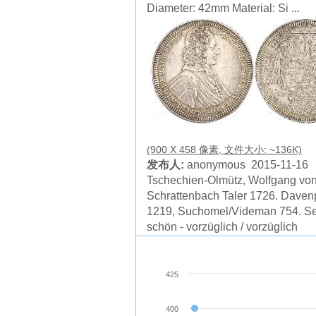
Diameter: 42mm Material: Si ...
(900 X 458 像素, 文件大小: ~136K)
发布人:
anonymous 2015-11-16
Tschechien-Olmütz, Wolfgang vo
Schrattenbach Taler 1726. Daven
1219, Suchomel/Videman 754. S
schön - vorzüglich / vorzüglich