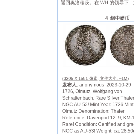
返回奥洛穆茨。在 WH 的领导下，
4 组中硬币
(3205 X 1581 像素, 文件大小: ~1M)
发布人:
anonymous 2023-10-29
1726, Olmutz, Wolfgang von
Schrattenbach. Rare Silver Thaler
NGC AU-53! Mint Year: 1726 Mint
Olmutz Denomination: Thaler
Reference: Davenport 1219, KM-1
Rare! Condition: Certified and gr
NGC as AU-53! Weight: ca. 28.5