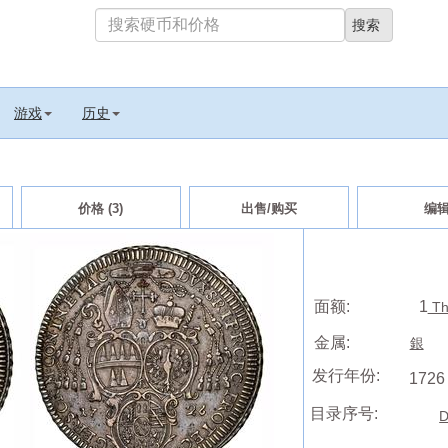
游戏
历史
价格 (3)
出售/购买
编
面额:
1
Th
金属:
銀
发行年份:
1726
目录序号:
D