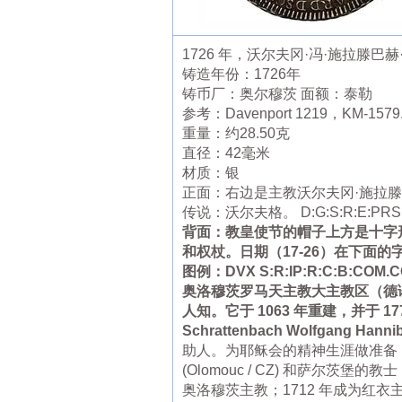
1726 年，沃尔夫冈·冯·施拉滕
铸造年份：1726年
铸币厂：奥尔穆茨 面额：泰勒
参考：Davenport 1219，KM-15
重量：约28.50克
直径：42毫米
材质：银
正面：右边是主教沃尔夫冈·施拉滕巴赫 (
传说：沃尔夫格。 D:G:S:R:E:PR
背面：教皇使节的帽子上方是十字
和权杖。日期（17-26）在下面的
图例：DVX S:R:IP:R:C:B:COM.CO
奥洛穆茨罗马天主教大主教区（德语：
人知。它于 1063 年重建，并于 1
Schrattenbach Wolfgang Hanni
助人。为耶稣会的精神生涯做准备，他于
(Olomouc / CZ) 和萨尔茨堡的
奥洛穆茨主教；1712 年成为红衣主教。17