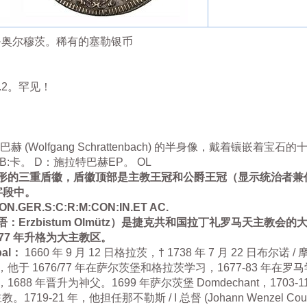
巴赫·奥尔穆茨。稀有的塞勒银币
79.2。罕见！
Wolfgang Schrattenbach) 的半身像，戴着镶嵌着宝石
SB:卡。 D：施拉特巴赫EP。 OL
形的三重盾徽，盾徽顶部是主教王冠和公爵王冠（显示统治者兼
字段中。
N.GER.S:C:R:M:CON:IN.ET AC.
Erzbistum Olmütz）是捷克共和国拉丁礼罗马天主教
777 年升格为大主教区。
bal：
1660 年 9 月 12 日格拉茨，† 1738 年 7 月 22 日布尔诺 
 1676/77 年在萨尔茨堡和格拉茨学习，1677-83 年在罗
教士，1688 年晋升为神父。1699 年萨尔茨堡 Domdechant，170
19-21 年，他担任那不勒斯 / I 总督 (Johann Wenzel Coun