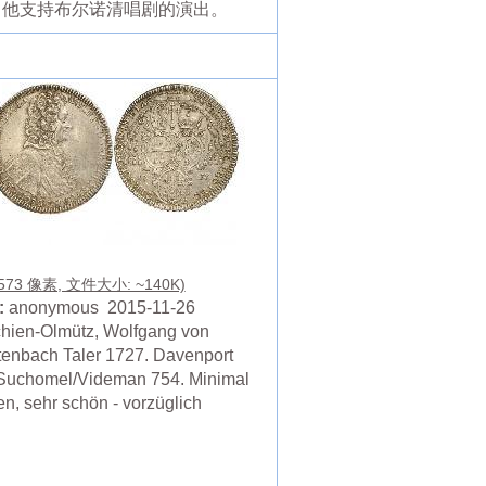
间，他支持布尔诺清唱剧的演出。
 573 像素, 文件大小: ~140K)
:
anonymous 2015-11-26
hien-Olmütz, Wolfgang von
tenbach Taler 1727. Davenport
Suchomel/Videman 754. Minimal
en, sehr schön - vorzüglich