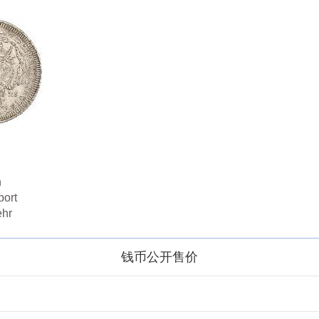
n
port
ehr