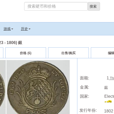
游戏
历史
23 - 1806) 銀
价格 (6)
出售/购买
编
面额:
1
Th
金属:
銀
国家:
Elect
发行年份:
1802