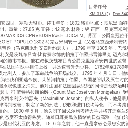
目录序号:
D
KM-313 (2)
Dav-540
米利安四世。塞勒大银币。铸币年份：1802 铸币地点：慕尼黑 
-644。重量：27.85 克 直径：42 毫米 材质：银 正面：马
AX.IOS.CPRVBDSRIA&.EL.DIC&.M。背面：公爵
 ET POPULO 1802 马克西米利安一世（又名马克西米利安约瑟夫）
巴伐利亚选帝侯（马克西米利安四世约瑟夫），1799 年至 1805 年
年。马克西米利安是茨魏布吕肯-比肯费尔德的帕拉丁伯爵弗雷德里克·迈
的施韦青根。他在叔叔茨魏布吕肯公爵克里斯蒂安四世的监督下接
 年在法国军队中担任上校，并迅速晋升为少将。 1782年至17
利人，参加了革命战争的开场战役。 1795 年 4 月 1 日
 16 日成为巴伐利亚选帝侯、莱茵河帕拉丁伯爵、帝国总管以及灭亡
继承权也随之消失。他对法国和法国启蒙思想的同情是他统治时
蒙特格拉斯伯爵（Count Max Josef von Montgelas）
克西米利安·约瑟夫（Maximilian Joseph）的私人秘书，
律得到改善，制定了新的刑法，税收和进口税均等化，而不考虑
的。 1800 年 5 月，他关闭了因戈尔施塔特大学并将其迁至
夫的态度不太值得称赞。随着日耳曼民族情绪的日益高涨，他自
是巴伐利亚的考虑。 1816 年之前，他一直是拿破仑最忠实的