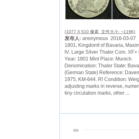
(1077 X 510 像素, 文件大小: ~119K)
发布人:
anonymous 2016-03-07
1801, Kingdomf of Bavaria, Maxim
IV. Large Silver Thaler Coin. XF+ 
Year: 1801 Mint Place: Munich
Denomination: Thaler State: Bava
(German State) Reference: Daven
1975, KM-644. R! Condition: Weig
adjusting marks in reverse, nume
tiny circulation marks, other ...