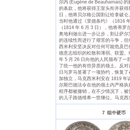
尔内 (Eugène de Beauha
的条款，他将获得王室头衔并获得斯瓦
日，他将贝尔格公国割让给拿破仑
当时他通过《里德条约》（1816 
（1814 年 6 月 3 日）
奥地利做出进一步让步，割让萨尔
的连续性而进行了艰苦的斗争，但
西米利安坚决反对任何可能危及巴
德意志组织的松散和薄弱。联盟。
年 5 月 26 日向他的人民颁
了统一他的有些异质的领土。反对这一
日与罗马签署了一项协约，恢复了
加独立，马克西米利安在 1819
尔斯巴德法令在他的领土内严格执
程序都被撤销，在不少情况下，被告人
的儿子路德维希一世继位。马克西
7 组中硬币