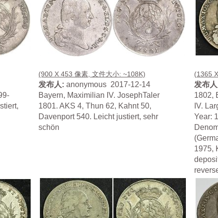
(900 X 453 像素, 文件大小: ~108K)
(1365 
发布人:
anonymous 2017-12-14
发布人
99-
Bayern, Maximilian IV. JosephTaler
1802, 
tiert,
1801. AKS 4, Thun 62, Kahnt 50,
IV. La
Davenport 540. Leicht justiert, sehr
Year: 
schön
Denomi
(Germa
1975, 
deposi
revers