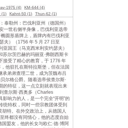
av-1975 (4)
KM-644 (4)
 (1)
Kahnt-50 (1)
Thun-62 (1)
面额：泰勒州：巴伐利亚州（德国州）
克西米利安一世右侧半身像，巴伐利亚选帝
皇冠位于椭圆形盾牌上，盾牌内有巴伐利亚
（1756 年 5 月 27 日至
，巴伐利亚国王（马克西米利安约瑟夫）
克尔和苏尔茨巴赫的玛丽亚·弗朗西斯卡
受了精心的教育，于 1776 年
89年，他驻扎在斯特拉斯堡，但在法国
，他继承弟弟查理二世，成为茨魏布吕
时的贝尔格公爵。随着选帝侯查尔斯·
期的特征，这一点立刻就表现出来
受到查尔斯·西奥多（Charles
他是最具影响力的人，是一个完全“开明”的
传统特权，同时一些宗教团体受到
兰茨胡特。在外交政治上，从德国人
始至终都没有同情心，他的态度自始
德国盟友，他的长女与欧仁·德·博阿