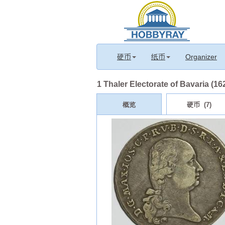
硬币
纸币
Organizer
1 Thaler Electorate of Bavaria (16
概览
硬币 (7)