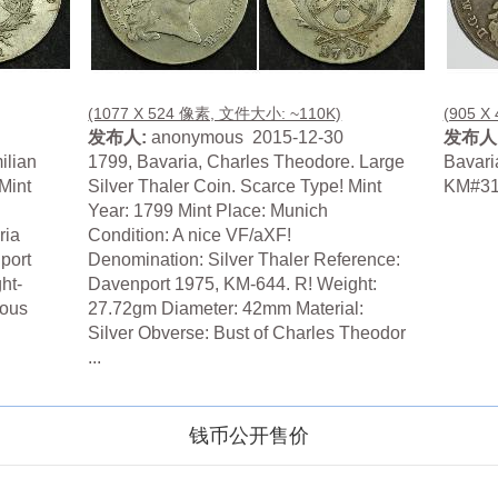
(1077 X 524 像素, 文件大小: ~110K)
(905 X
发布人:
anonymous 2015-12-30
发布人
ilian
1799, Bavaria, Charles Theodore. Large
Bavari
Mint
Silver Thaler Coin. Scarce Type! Mint
KM#313
Year: 1799 Mint Place: Munich
ria
Condition: A nice VF/aXF!
port
Denomination: Silver Thaler Reference:
ht-
Davenport 1975, KM-644. R! Weight:
rous
27.72gm Diameter: 42mm Material:
Silver Obverse: Bust of Charles Theodor
...