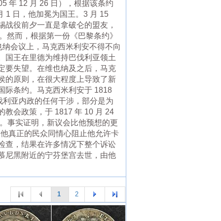
5 年 12 月 26 日），根据该条约
1 日，他加冕为国王。3 月 15
锡战役前夕一直是拿破仑的盟友，
代价。然而，根据第一份《巴黎条约》
维也纳会议上，马克西米利安不得不向
。国王在里德为维持巴伐利亚领土
定要失望。在维也纳及之后，马克
侯的原则，在很大程度上导致了新
条约。马克西米利安于 1818
巴伐利亚内政的任何干涉，部分是为
，于 1817 年 10 月 24
 。事实证明，新议会比他预想的更
”和他真正的民众同情心阻止他允许卡
检查，结果在许多情况下整个诉讼
日在慕尼黑附近的宁芬堡宫去世，由他
1
2