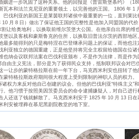
rnais) 的婚姻进一步巩固了这种关系。他的回报是《普雷斯堡条约》（180
本和法兰克尼亚的重要领土，以完善他的王国。 1806 年 1 月 
。巴伐利亚的新国王是莱茵联邦诸侯中最重要的一位，直到莱比
年 10 月 8 日）做出了保证他王国的完整性是他加入同盟国的
，他将蒂罗尔割让给奥地利，以换取前维尔茨堡大公国。在他亲自出席的
茨堡以及客栈和豪斯鲁克的住所，以换取旧普法尔茨的西部地区
他最多能得到的只是梅特涅在巴登继承问题上的保证，而他也注
伐利亚独立的德国重建，正是他坚持将完全主权留给德国在位诸
维也纳会议联邦法案在巴伐利亚颁布，不是作为法律，而是作为国际
布了一部自由主义宪法，部分是为了获得民众支持，抵制联邦议会对
让步的蒙特格拉斯在前一年下台，马克西米利安也扭转了他的教会政策
在蒙特格拉斯政府期间很大程度上受到限制的神职人员的权力。
 年诉诸权力来反对他自己创建的议会。但他的巴伐利亚“特殊主义
行。他习惯于按照美因茨委员会的命令逮捕嫌疑人，对自己进行
还送了钱就解散了。马克西米利安于 1825 年 10 月 13 
米利安被埋葬在慕尼黑剧院教堂的地下室。