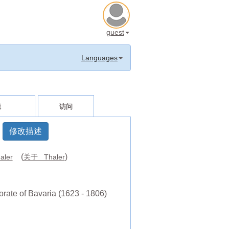
guest
Languages
辑
访问
修改描述
(
)
aler
关于 Thaler
orate of Bavaria (1623 - 1806)