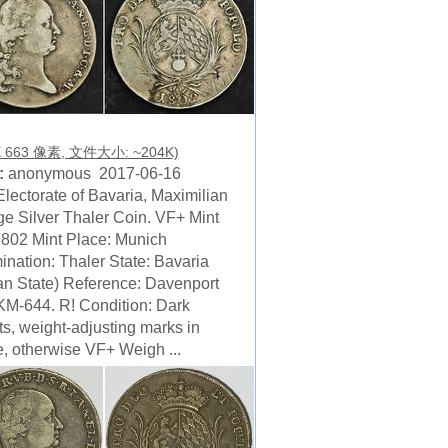
X 663 像素, 文件大小: ~204K)
:
anonymous 2017-06-16
Electorate of Bavaria, Maximilian
rge Silver Thaler Coin. VF+ Mint
1802 Mint Place: Munich
nation: Thaler State: Bavaria
n State) Reference: Davenport
KM-644. R! Condition: Dark
ts, weight-adjusting marks in
e, otherwise VF+ Weigh ...