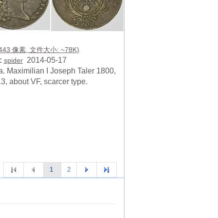
 443 像素, 文件大小: ~78K)
:
2014-05-17
spider
a. Maximilian I Joseph Taler 1800,
, about VF, scarcer type.
1
2