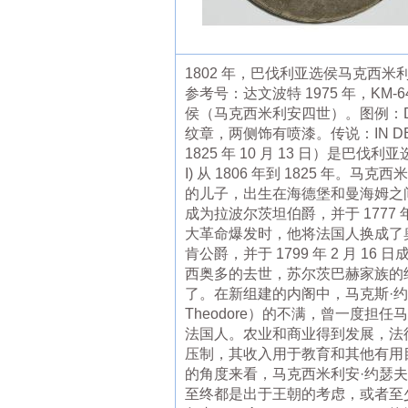
1802 年，巴伐利亚选侯马克西
参考号：达文波特 1975 年，KM
侯（马克西米利安四世）。图例：DGM
纹章，两侧饰有喷漆。传说：IN DEO
1825 年 10 月 13 日）是
I) 从 1806 年到 1825 
的儿子，出生在海德堡和曼海姆之间
成为拉波尔茨坦伯爵，并于 1777
大革命爆发时，他将法国人换成了奥地
肯公爵，并于 1799 年 2 月
西奥多的去世，苏尔茨巴赫家族的
了。在新组建的内阁中，马克斯·约瑟夫·冯·
Theodore）的不满，曾一度担任马
法国人。农业和商业得到发展，法
压制，其收入用于教育和其他有用目
的角度来看，马克西米利安·约瑟
至终都是出于王朝的考虑，或者至少