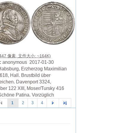
 447 像素, 文件大小: ~164K)
:
anonymous 2017-01-30
absburg, Erzherzog Maximilian
618, Hall. Brustbild über
ichen. Davenport 3324,
ber 122 XIII, Moser/Tursky 416
 Schöne Patina. Vorzüglich
1
2
3
4