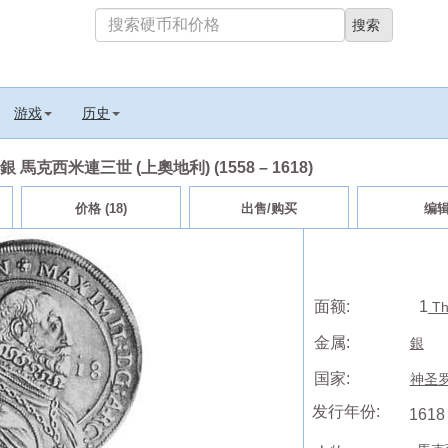
游戏
历史
6) 銀 馬克西米連三世 (上奧地利) (1558 – 1618)
价格 (18)
出售/购买
编
面额:
1
Th
金属:
銀
国家:
神圣罗马
发行年份:
1618