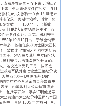
姆；该秩序在德国幸存下来，适应了
存下来，但从未恢复任何独立，并且
教和加尔文教骑士在自 16 世纪末
科布伦茨、奥斯特赖希、博曾，仍
文教）。 1637 年，（新教）
 1809年，该骑士团被大多数德国州驱逐，仅
真实性无条件保证。马克西米利安三
）（1558年10月12日出生于维也纳新
585年起，他担任条顿骑士团大团长
的安娜的孙子，波西米亚和匈牙利的拉迪斯劳
特国王、雅盖拉及其祖先立陶宛大
西米利安是西吉斯蒙德的长兄的后
选人。这次选举受到了另一位候选
通过派遣军队并发动波兰王位继承战
兰酋长扬·扎莫伊斯基 (Jan
位。他的弟弟神圣罗马帝国皇帝鲁道夫
轻的表弟、内奥地利大公费迪南德摄
的领土上，包括蒂罗尔，事实证明他是蒂
利大公费迪南大公继承神圣罗马帝国
中，直到 1835 年才被用于礼