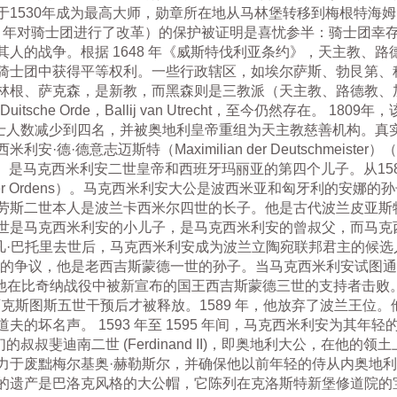
于1530年成为最高大师，勋章所在地从马林堡转移到梅根特海
06 年对骑士团进行了改革）的保护被证明是喜忧参半：骑士团幸
人的战争。根据 1648 年《威斯特伐利亚条约》，天主教、路德
骑士团中获得平等权利。一些行政辖区，如埃尔萨斯、勃艮第、
根、萨克森，是新教，而黑森则是三教派（天主教、路德教、加尔
 Duitsche Orde，Ballij van Utrecht，至今仍然存在。
的骑士人数减少到四名，并被奥地利皇帝重组为天主教慈善机构。
德·德意志迈斯特（Maximilian der Deutschmeister
也纳）是马克西米利安二世皇帝和西班牙玛丽亚的第四个儿子。从1
 Deutscher Ordens）。马克西米利安大公是波西米亚和匈牙利
劳斯二世本人是波兰卡西米尔四世的长子。他是古代波兰皮亚斯
世是马克西米利安的小儿子，是马克西米利安的曾叔父，而马克
斯特凡·巴托里去世后，马克西米利安成为波兰立陶宛联邦君主的候
萨的争议，他是老西吉斯蒙德一世的孙子。当马克西米利安试图
时，他在比奇纳战役中被新宣布的国王西吉斯蒙德三世的支持者击败。波
教皇西克斯图斯五世干预后才被释放。1589 年，他放弃了波兰王
的坏名声。 1593 年至 1595 年间，马克西米利安为其年
们的叔叔斐迪南二世 (Ferdinand II)，即奥地利大公，在他
力于废黜梅尔基奥·赫勒斯尔，并确保他以前年轻的侍从内奥地
遗产是巴洛克风格的大公帽，它陈列在克洛斯特新堡修道院的宝库