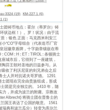
米連三世 (上奧地利) (1558 –
av-3324 (19)
KM-227.1 (6)
1 (1)
顿骑士团铸币地点：霍尔（蒂罗尔）铸
一个相反的花环状边框！）。罗！状况：由于流
 材质：银色 正面：马克西米利安三
有小“CO”字母组合（代表造币厂官
ARIN : 背面： 皇冠徽章盾牌，十字勋章镶嵌在蒂
: H : ET : TIROL : 条顿骑士
服这座城市后，它得到了一座建筑，
亨斯陶芬王朝对圣地的日益参与。从
来在吸收了利沃尼亚的剑兄弟会之后
人并对抗诺夫哥罗德。 1291
，骑士团现在完全由贵族组成，形成
团是完全独立的。 1410 年，随
的实力，并成为波兰的附庸。宗教改
 Albrecht) 将骑士团在普鲁士的
波兰国王表达了公国的敬意。 1561
已被瑞典和波兰瓜分）转变为库尔兰