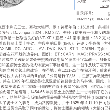
馬克西
人物:
1618)
目录序号:
D
KM-227 (1)
KM-774.
，马克西米利安三世。塞勒大银币。罗！铸币年份：1618 州：条
 (CO) 参考号：Davenport 3324，KM-227。变种（这里有
是一枚敲击良好的 VF-XF！直径：41 毫米 重量：28.2 克
顿骑士团十字架。字段中的日期 (I6-I8)。评论：半身像下方
IMIL : DG : ARC : - : AV : DVX : BVR : STIR : C
边界内。图例： ET : CARN : MAG : PRVSS : AD : COM 
间，当时成立了医院兄弟会来照顾许多患病的德国十字军战士。征
骑士团和圣殿骑士团的模式转变为军事修道院。这一创作反映了霍
建立独立领土的政策：在圣地，在1211-25年在匈牙利，后
与马佐夫舍和西里西亚的波兰公爵进行了战斗，征服了异教徒普鲁士
并在 1309 年征服波美拉尼亚后前往普鲁士的马林堡。因此
年，教皇英诺森四世将骑士团的财产置于教皇的领地内，但实际上骑士
命运开始衰落，1454-66 年其领土上的叛乱进一步削弱了它
，勃兰登堡-安斯帕赫的霍赫梅斯特·阿尔布雷希特 (Hochmeister
骑士团的职务，成为路德教徒，并于 1525 年 4 月 10 日向
勒骑士团成员也采取了同样的做法，将骑士团剩余的领地（大部分