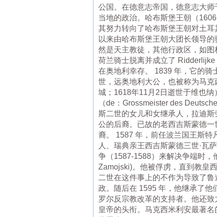
公国。在德意志帝国，德意志大师
当地的政治。哈布斯堡王朝（16
其努力转向了哈布斯堡王朝对土耳其
以来由哈布斯堡王朝大团长领导的
然是天主教徒，其他行政区，如图林
荷兰骑士脱离并成立了 Ridderlijke
在奥地利幸存。 1839 年，它
世，远奥地利大公，也被称为马克西米利安·
城；1618年11月2日逝世于维
（de：Grossmeister des
斯二世的女儿和女继承人，拉迪斯
公的后裔。已故的老西吉斯蒙德一
裔。 1587 年，前任波兰国王
人、瑞典亲王西吉斯蒙德三世·瓦
争（1587-1588）来解决争端
Zamojski)。他被俘虏，直到
二世在这件事上的不作为导致了鲁道夫
政。随后在 1595 年，他继承了他
罗尔反宗教改革的支持者。他还致
皇帝的头衔。马克西米利安最著名的