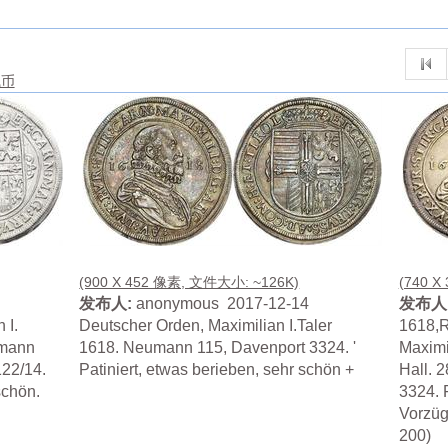
钱币
(900 X 452 像素, 文件大小: ~126K)
(740 X
发布人:
anonymous 2017-12-14
发布人
 I.
Deutscher Orden, Maximilian I.Taler
1618,
umann
1618. Neumann 115, Davenport 3324. '
Maximil
122/14.
Patiniert, etwas berieben, sehr schön +
Hall. 
schön.
3324. F
Vorzüg
200)