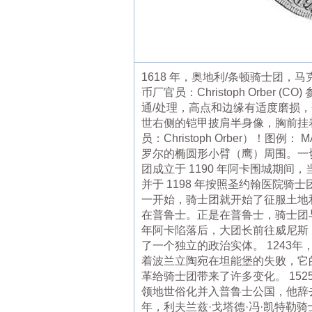
1618 年，奥地利/条顿骑士团
币厂官员：Christoph Orber
通/处理，高点和边缘有适度磨损，否则
世右侧的铠甲披肩半身像，胸前挂着条
员：Christoph Orber）！图例： MAX
罗尔的椭圆形小臂（鹰）周围。一切都在花环般的
团成立于 1190 年阿卡围城期
并于 1198 年按照圣约翰医院
一开始，骑士团就开始了征服土地和
在普鲁士。正是在普鲁士，骑士团
年阿卡陷落后，大团长前往威尼斯，
了一个独立的政治实体。 1243
着波兰立陶宛在坦能堡的失败，它的
革给骑士团带来了许多变化。 1525 年
领地世俗化并入普鲁士公国，他辞去了
年，利夫兰兹·戈塔德·冯·凯特