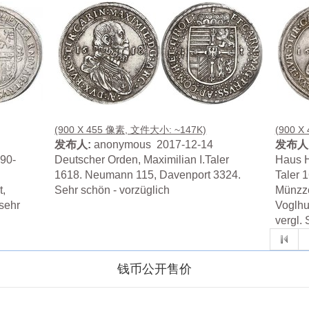
(900 X 455 像素, 文件大小: ~147K)
(900 X
发布人:
anonymous 2017-12-14
发布人
590-
Deutscher Orden, Maximilian I.Taler
Haus H
1618. Neumann 115, Davenport 3324.
Taler 1
t,
Sehr schön - vorzüglich
Münzze
 sehr
Voglhu
vergl.