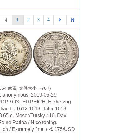
1
2
3
4
 364 像素, 文件大小: ~70K)
:
anonymous 2019-05-29
RDR / ÖSTERREICH. Erzherzog
ian III. 1612-1618. Taler 1618,
28.65 g. Moser/Tursky 416. Dav.
eine Patina / Nice toning.
lich / Extremely fine. (~€ 175/USD