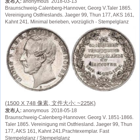
发布人:
anonymous 2018-03-13
Braunschweig-Calenberg-Hannover, Georg V.Taler 1865.
Vereinigung Ostfrieslands. Jaeger 99, Thun 177, AKS 161,
Kahnt 241. Minimal berieben, vorzüglich - Stempelglanz
(1500 X 748 像素, 文件大小: ~225K)
发布人:
anonymous 2018-05-18
Braunschweig-Calenberg-Hannover. Georg V. 1851-1866.
Taler 1865. Vereinigung mit Ostfriesland. Jaeger 99, Thun
177, AKS 161, Kahnt 241.Prachtexemplar. Fast
Stempelglanz / Stempelglanz