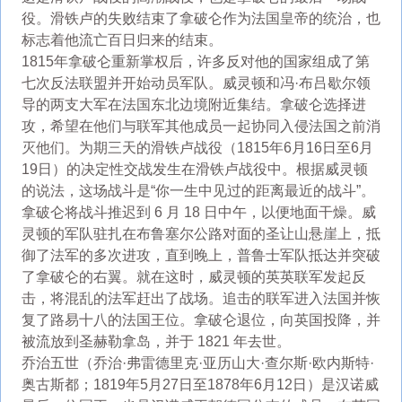
役。滑铁卢的失败结束了拿破仑作为法国皇帝的统治，也
标志着他流亡百日归来的结束。
1815年拿破仑重新掌权后，许多反对他的国家组成了第
七次反法联盟并开始动员军队。威灵顿和冯·布吕歇尔领
导的两支大军在法国东北边境附近集结。拿破仑选择进
攻，希望在他们与联军其他成员一起协同入侵法国之前消
灭他们。为期三天的滑铁卢战役（1815年6月16日至6月
19日）的决定性交战发生在滑铁卢​​战役中。根据威灵顿
的说法，这场战斗是“你一生中见过的距离最近的战斗”。
拿破仑将战斗推迟到 6 月 18 日中午，以便地面干燥。威
灵顿的军队驻扎在布鲁塞尔公路对面的圣让山悬崖上，抵
御了法军的多次进攻，直到晚上，普鲁士军队抵达并突破
了拿破仑的右翼。就在这时，威灵顿的英英联军发起反
击，将混乱的法军赶出了战场。追击的联军进入法国并恢
复了路易十八的法国王位。拿破仑退位，向英国投降，并
被流放到圣赫勒拿岛，并于 1821 年去世。
乔治五世（乔治·弗雷德里克·亚历山大·查尔斯·欧内斯特·
奥古斯都；1819年5月27日至1878年6月12日）是汉诺威