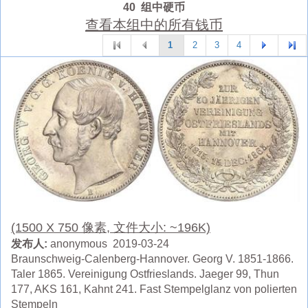
40 组中硬币
查看本组中的所有钱币
1
2
3
4
(1500 X 750 像素, 文件大小: ~196K)
发布人:
anonymous 2019-03-24
Braunschweig-Calenberg-Hannover. Georg V. 1851-1866.
Taler 1865. Vereinigung Ostfrieslands. Jaeger 99, Thun
177, AKS 161, Kahnt 241. Fast Stempelglanz von polierten
Stempeln