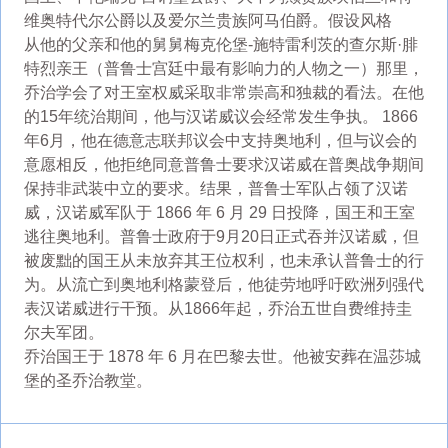
维奥特代尔公爵以及爱尔兰贵族阿马伯爵。假设风格
从他的父亲和他的舅舅梅克伦堡-施特雷利茨的查尔斯·腓
特烈亲王（普鲁士宫廷中最有影响力的人物之一）那里，
乔治学会了对王室权威采取非常崇高和独裁的看法。在他
的15年统治期间，他与汉诺威议会经常发生争执。 1866
年6月，他在德意志联邦议会中支持奥地利，但与议会的
意愿相反，他拒绝同意普鲁士要求汉诺威在普奥战争期间
保持非武装中立的要求。结果，普鲁士军队占领了汉诺
威，汉诺威军队于 1866 年 6 月 29 日投降，国王和王室
逃往奥地利。普鲁士政府于9月20日正式吞并汉诺威，但
被废黜的国王从未放弃其王位权利，也未承认普鲁士的行
为。从流亡到奥地利格蒙登后，他徒劳地呼吁欧洲列强代
表汉诺威进行干预。从1866年起，乔治五世自费维持圭
尔夫军团。
乔治国王于 1878 年 6 月在巴黎去世。他被安葬在温莎城
堡的圣乔治教堂。