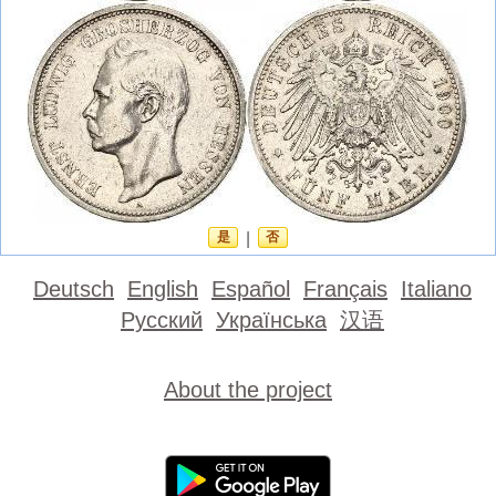
是
|
否
Deutsch
English
Español
Français
Italiano
Русский
Українська
汉语
About the project