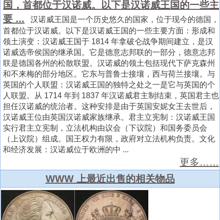
国，首都位于汉诺威。以下是汉诺威王国的一些主
要 ...
汉诺威王国是一个历史悠久的国家，位于现今的德国，
首都位于汉诺威。以下是汉诺威王国的一些主要方面：形成和
领土演变：汉诺威王国于 1814 年拿破仑战争期间建立，是汉
诺威选帝侯国的继承国。它是德意志邦联的一部分，德意志邦
联是德国各州的松散联盟。汉诺威的领土包括现代下萨克森州
和不来梅的部分地区。它东与普鲁士接壤，西与荷兰接壤。与
英国的个人联盟：汉诺威王国的独特之处之一是它与英国的个
人联盟。从 1714 年到 1837 年汉诺威君主制结束，英国君主也
担任汉诺威的统治者。这种安排是由于英国安妮女王去世后，
汉诺威王位由英国汉诺威家族继承。君主立宪制：汉诺威王国
实行君主立宪制，立法机构由议会（下议院）和国务委员会
（上议院）组成。国王权力有限，政府对立法机构负责。文化
和经济发展：汉诺威位于欧洲的中 ...
更多……
WWW 上最近出售的相关物品