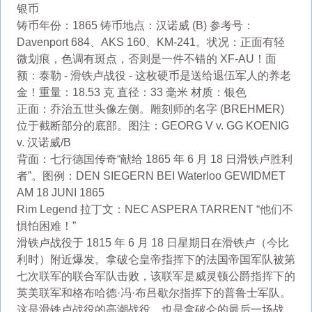
银币
铸币年份：1865 铸币地点：汉诺威 (B) 参考号：
Davenport 684、AKS 160、KM-241。状况：正面有轻
微划痕，色调有斑点，否则是一件不错的 XF-AU！面
额：泰勒 - 滑铁卢战役 - 这枚硬币是送给退伍军人的养老
金！重量：18.53 克 直径：33 毫米 材质：银色
正面：乔治五世头像左侧。雕刻师的名字 (BREHMER)
位于截断部分的底部。图注：GEORG V v. GG KOENIG
v. 汉诺威/B
背面：七行德国传奇“献给 1865 年 6 月 18 日滑铁卢胜利
者”。图例：DEN SIEGERN BEI Waterloo GEWIDMET
AM 18 JUNI 1865
Rim Legend 拉丁文：NEC ASPERA TARRENT “他们不
惧怕困难！”
滑铁卢战役于 1815 年 6 月 18 日星期日在滑铁卢（今比
利时）附近爆发。拿破仑皇帝指挥下的法国帝国军队被第
七次联军的联合军队击败，该联军是威灵顿公爵指挥下的
英美联军和格布哈德·冯·布吕歇尔指挥下的普鲁士军队。
这是滑铁卢战役的高潮战役，也是拿破仑的最后一场战