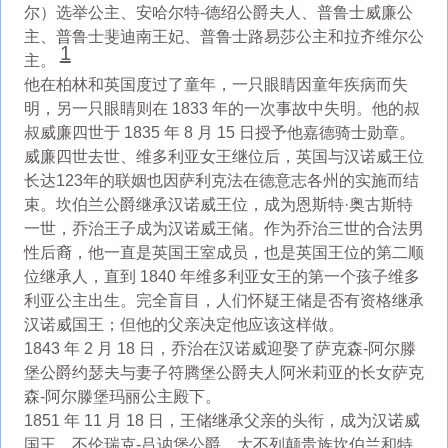
尔）选举公主、安哈尔特-德绍公爵夫人、普鲁士威廉公
主、普鲁士斐迪南王妃、普鲁士路易莎公主和拉齐维尔公
1
主。
他在柏林和英国度过了童年，一只眼睛因童年疾病而失
明，另一只眼睛则在 1833 年的一次事故中失明。他的叔
叔威廉四世于 1835 年 8 月 15 日授予他嘉德骑士勋章。
威廉四世去世、维多利亚女王继位后，英国与汉诺威王位
长达123年的联姻也因萨利克法在德意志各州的实施而结
束。坎伯兰公爵继承汉诺威王位，成为恩斯特·奥古斯特
一世，乔治王子成为汉诺威王储。作为乔治三世的合法男
性后裔，他一直是英国王室成员，也是英国王位的第二顺
位继承人，直到 1840 年维多利亚女王的第一个孩子维多
利亚公主出生。完全盲目，人们怀疑王储是否有资格继承
汉诺威国王；但他的父亲决定他应该这样做。
1843 年 2 月 18 日，乔治在汉诺威迎娶了萨克森-阿尔滕
堡公爵约瑟夫与妻子符腾堡公爵夫人阿米莉亚的长女萨克
森-阿尔滕堡玛丽公主殿下。
1851 年 11 月 18 日，王储继承父亲的头衔，成为汉诺威
国王、不伦瑞克-吕讷堡公爵、大不列颠贵族坎伯兰和特