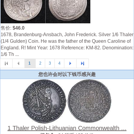
售价:
$46.0
1678, Brandenburg-Ansbach, John Frederick. Silver 1/6 Thaler
(1/4 Gulden) Coin. He was the father of the Queen Caroline of
England. R! Mint Year: 1678 Reference: KM-82. Denomination:
1/6 Th ...
1
2
3
4
您也许会对以下钱币感兴趣
1 Thaler Polish-Lithuanian Commonwealth ...