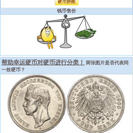
硬币拼图
钱币售价
帮助幸运硬币对硬币进行分类！
两张图片是否代表同
一枚硬币？