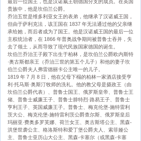
最后一位国王，也是汉诺威王朝德国分支的成员。在英国
贵族中，他是坎伯兰公爵。
乔治五世是维多利亚女王的表弟，他继承了汉诺威王国，
但由于萨利克法，该王国在 1837 年无法通过他的父亲继
承给她，而后者成为了国王。他是汉诺威王国的最后一位
主权统治者，在 1866 年普奥战争期间被普鲁士吞并，失
去了领土，从而导致了现代民族国家德国的诞生。
坎伯兰乔治王子殿下出生于柏林，是坎伯兰公爵欧内斯特
·奥古斯都亲王（乔治三世的第五个儿子）和他的妻子坎
伯兰公爵夫人弗雷德丽卡公主唯一的儿子。
1819 年 7 月 8 日，他在父母下榻的柏林一家酒店接受亨
利·托马斯·奥斯汀牧师的洗礼。他的教父母是摄政王（由
坎伯兰公爵代表）、普鲁士国王、俄罗斯皇帝、普鲁士王
储、普鲁士威廉王子、普鲁士腓特烈·路易王子、普鲁士
亨利王子、英国威廉王子。普鲁士、梅克伦堡-施特雷利
茨大公、梅克伦堡-施特雷利茨公爵查尔斯、俄罗斯皇后
玛丽亚·费奥多罗芙娜、荷兰女王、奥古斯塔公主、黑森-
洪堡世袭公主、格洛斯特和爱丁堡公爵夫人、索菲娅公
主、普鲁士亚历山大公主、黑森-卡塞尔（或黑森-卡塞