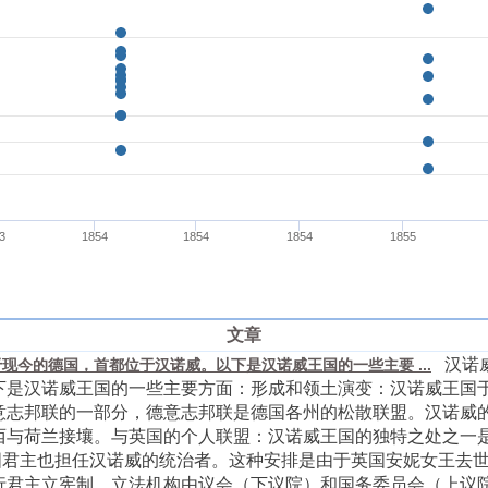
文章
汉诺威
现今的德国，首都位于汉诺威。以下是汉诺威王国的一些主要 ...
是汉诺威王国的一些主要方面：形成和领土演变：汉诺威王国于 1
意志邦联的一部分，德意志邦联是德国各州的松散联盟。汉诺威
与荷兰接壤。与英国的个人联盟：汉诺威王国的独特之处之一是它与
，英国君主也担任汉诺威的统治者。这种安排是由于英国安妮女王去
行君主立宪制，立法机构由议会（下议院）和国务委员会（上议