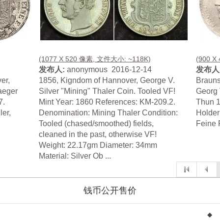
(1077 X 520 像素, 文件大小: ~118K)
(900 X
发布人:
anonymous 2016-12-14
发布人
er,
1856, Kigndom of Hannover, George V.
Brauns
aeger
Silver "Mining" Thaler Coin. Tooled VF!
Georg 
7.
Mint Year: 1860 References: KM-209.2.
Thun 1
er,
Denomination: Mining Thaler Condition:
Holder
Tooled (chased/smoothed) fields,
Feine 
cleaned in the past, otherwise VF!
Weight: 22.17gm Diameter: 34mm
Material: Silver Ob ...