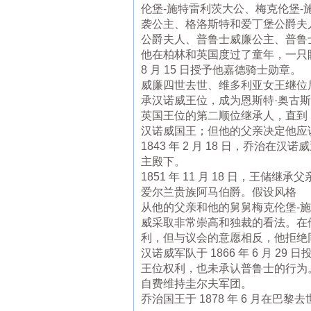
伦堡-施特雷利茨大公、梅克伦堡-
袭公主、格洛斯特和爱丁堡公爵夫
公爵夫人、普鲁士威廉公主、普鲁
他在柏林和英国度过了童年，一只眼睛
8 月 15 日授予他嘉德骑士勋章。
威廉四世去世、维多利亚女王继位
承汉诺威王位，成为恩斯特·奥古
英国王位的第二顺位继承人，直到 
汉诺威国王；但他的父亲决定他应
1843 年 2 月 18 日，乔
主殿下。
1851 年 11 月 18 日，
爱尔兰贵族阿马伯爵。假设风格
从他的父亲和他的舅舅梅克伦堡-
威采取非常崇高和独裁的看法。在他
利，但与议会的意愿相反，他拒绝
汉诺威军队于 1866 年 6 月
王位权利，也未承认普鲁士的行为
自费维持圭尔夫军团。
乔治国王于 1878 年 6 月在