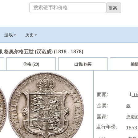
游戏
历史
) 銀 格奥尔格五世 (汉诺威) (1819 - 1878)
价格 (29)
出售/购买
编
面额:
1
Th
金属:
銀
国家:
汉诺威王
发行年份:
1853