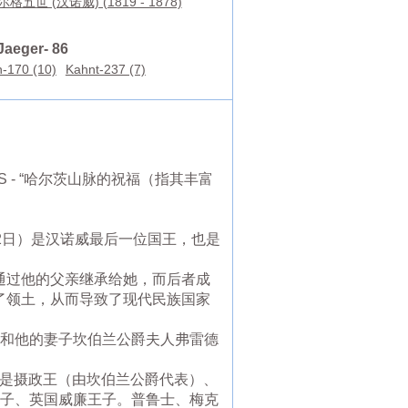
格五世 (汉诺威) (1819 - 1878)
Jaeger- 86
-170 (10)
Kahnt-237 (7)
S - “哈尔茨山脉的祝福（指其丰富
月12日）是汉诺威最后一位国王，也是
法通过他的父亲继承给她，而后者成
去了领土，从而导致了现代民族国家
）和他的妻子坎伯兰公爵夫人弗雷德
父母是摄政王（由坎伯兰公爵代表）、
王子、英国威廉王子。普鲁士、梅克