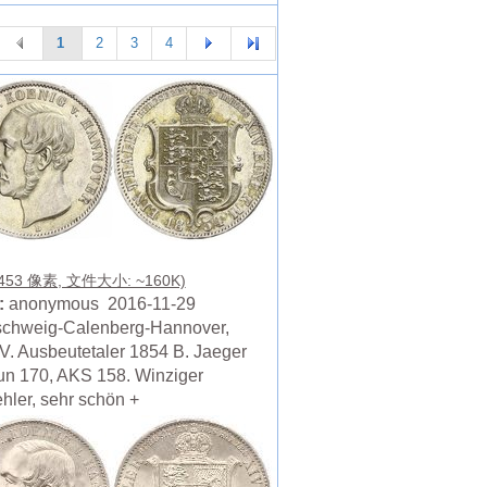
1
2
3
4
 453 像素, 文件大小: ~160K)
:
anonymous 2016-11-29
chweig-Calenberg-Hannover,
V. Ausbeutetaler 1854 B. Jaeger
un 170, AKS 158. Winziger
hler, sehr schön +