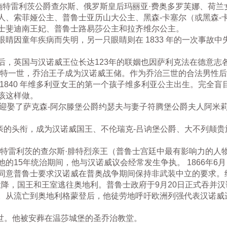
施特雷利茨公爵查尔斯、俄罗斯皇后玛丽亚·费奥多罗芙娜、荷兰
人、索菲娅公主、普鲁士亚历山大公主、黑森-卡塞尔（或黑森-
士斐迪南王妃、普鲁士路易莎公主和拉齐维尔公主。
因童年疾病而失明，另一只眼睛则在 1833 年的一次事故中失明
后，英国与汉诺威王位长达123年的联姻也因萨利克法在德意志
斯特一世，乔治王子成为汉诺威王储。作为乔治三世的合法男性
1840 年维多利亚女王的第一个孩子维多利亚公主出生。完全
该这样做。
治在汉诺威迎娶了萨克森-阿尔滕堡公爵约瑟夫与妻子符腾堡公爵夫人阿
王储继承父亲的头衔，成为汉诺威国王、不伦瑞克-吕讷堡公爵、大不列
施特雷利茨的查尔斯·腓特烈亲王（普鲁士宫廷中最有影响力的人
的15年统治期间，他与汉诺威议会经常发生争执。 1866年6
同意普鲁士要求汉诺威在普奥战争期间保持非武装中立的要求。
 29 日投降，国王和王室逃往奥地利。普鲁士政府于9月20日正式
。从流亡到奥地利格蒙登后，他徒劳地呼吁欧洲列强代表汉诺威进
巴黎去世。他被安葬在温莎城堡的圣乔治教堂。