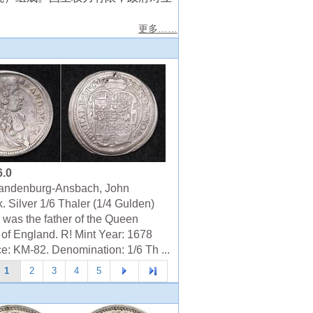
更多……
6.0
randenburg-Ansbach, John
. Silver 1/6 Thaler (1/4 Gulden)
 was the father of the Queen
 of England. R! Mint Year: 1678
e: KM-82. Denomination: 1/6 Th ...
1
2
3
4
5