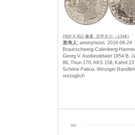
(900 X 452 像素, 文件大小: ~134K)
发布人:
anonymous 2016-06-24
Braunschweig-Calenberg-Hannov
Georg V. Ausbeutetaler 1854 B. J
86, Thun 170, AKS 158, Kahnt 23
Schöne Patina. Winziger Randfehl
vorzüglich