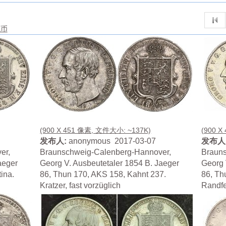
钱币
(900 X 451 像素, 文件大小: ~137K)
(900 X
发布人:
anonymous 2017-03-07
发布人
er,
Braunschweig-Calenberg-Hannover,
Brauns
aeger
Georg V. Ausbeutetaler 1854 B. Jaeger
Georg 
ina.
86, Thun 170, AKS 158, Kahnt 237.
86, Th
Kratzer, fast vorzüglich
Randfe