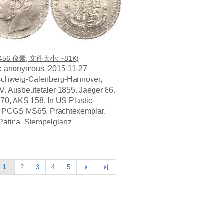
 456 像素, 文件大小: ~81K)
:
anonymous 2015-11-27
chweig-Calenberg-Hannover,
V. Ausbeutetaler 1855. Jaeger 86,
70, AKS 158. In US Plastic-
 PCGS MS65. Prachtexemplar.
Patina. Stempelglanz
1
2
3
4
5