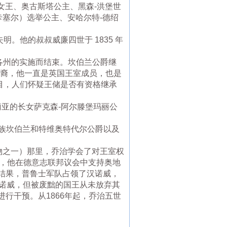
女王、奥古斯塔公主、黑森-洪堡世
卡塞尔）选举公主、安哈尔特-德绍
。他的叔叔威廉四世于 1835 年
各州的实施而结束。坎伯兰公爵继
后裔，他一直是英国王室成员，也是
盲目，人们怀疑王储是否有资格继承
米莉亚的长女萨克森-阿尔滕堡玛丽公
颠贵族坎伯兰和特维奥特代尔公爵以及
物之一）那里，乔治学会了对王室权
月，他在德意志联邦议会中支持奥地
结果，普鲁士军队占领了汉诺威，
吞并汉诺威，但被废黜的国王从未放弃其
行干预。从1866年起，乔治五世