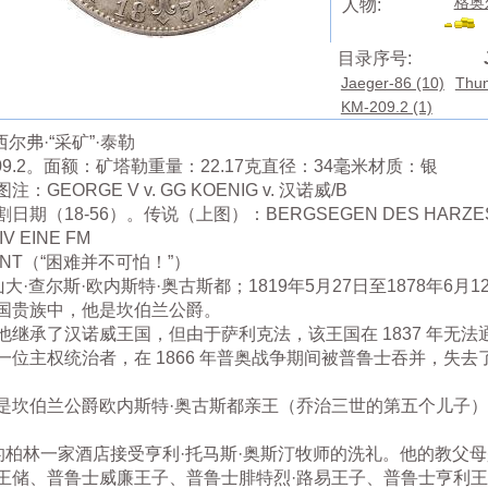
格奥尔
人物:
目录序号:
Jaeger-86 (10)
Thun
KM-209.2 (1)
尔弗·“采矿”·泰勒
209.2。面额：矿塔勒重量：22.17克直径：34毫米材质：银
ORGE V v. GG KOENIG v. 汉诺威/B
（18-56）。传说（上图）：BERGSEGEN DES HARZE
 EINE FM
RENT（“困难并不可怕！”）
大·查尔斯·欧内斯特·奥古斯都；1819年5月27日至1878年6
国贵族中，他是坎伯兰公爵。
继承了汉诺威王国，但由于萨利克法，该王国在 1837 年无
位主权统治者，在 1866 年普奥战争期间被普鲁士吞并，失
是坎伯兰公爵欧内斯特·奥古斯都亲王（乔治三世的第五个儿子
父母下榻的柏林一家酒店接受亨利·托马斯·奥斯汀牧师的洗礼。他的教
王储、普鲁士威廉王子、普鲁士腓特烈·路易王子、普鲁士亨利