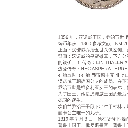
1856 年，汉诺威王国，乔治五世·西
铸币年份：1860 参考文献：KM-
正面：汉诺威乔治五世头像左侧。图注：GE
背面：汉诺威的皇冠徽章，下方分割日期
的银矿）！”传奇：EIN THALER XIV
边缘传奇：NEC ASPERA TER
乔治五世（乔治·弗雷德里克·亚历山
汉诺威王朝德国分支的成员。在英
乔治五世是维多利亚女王的表弟，他
为了国王。他是汉诺威王国的最后一
德国的诞生。
坎伯兰乔治王子殿下出生于柏林，
丽卡公主唯一的儿子。
1819 年 7 月 8 日，他在
普鲁士国王、俄罗斯皇帝、普鲁士