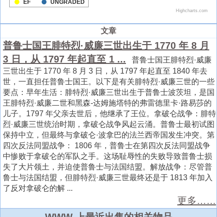
文章
普鲁士国王腓特烈·威廉三世出生于 1770 年 8 月
3 日，从 1797 年起直至 1 ...
普鲁士国王腓特烈·威廉
三世出生于 1770 年 8 月 3 日，从 1797 年起直至 1840 年去
世，一直担任普鲁士国王。以下是有关腓特烈·威廉三世的一些
要点：早年生活：腓特烈·威廉三世出生于普鲁士波茨坦，是国
王腓特烈·威廉二世和黑森-达姆施塔特的弗雷德里卡·路易莎的
儿子。1797 年父亲去世后，他继承了王位。拿破仑战争：腓特
烈·威廉三世统治时期，拿破仑战争风起云涌。普鲁士最初试图
保持中立，但最终与拿破仑·波拿巴的法兰西帝国发生冲突。第
四次反法同盟战争： 1806 年，普鲁士在第四次反法同盟战争
中惨败于拿破仑的军队之手。这场耻辱性的失败导致普鲁士损
失了大片领土，并迫使普鲁士与法国结盟。解放战争：尽管普
鲁士与法国结盟，但腓特烈·威廉三世最终还是于 1813 年加入
了反对拿破仑的解 ...
更多……
WWW 上最近出售的相关物品