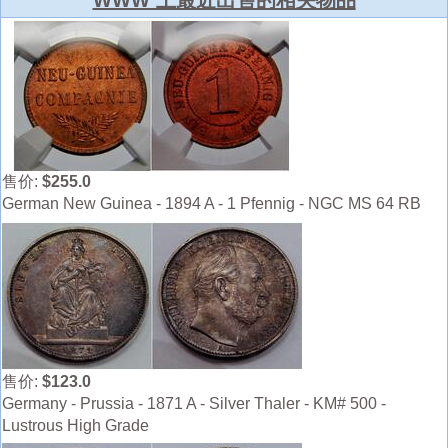
售价:
$255.0
German New Guinea - 1894 A - 1 Pfennig - NGC MS 64 RB
售价:
$123.0
Germany - Prussia - 1871 A - Silver Thaler - KM# 500 -
Lustrous High Grade