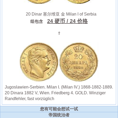
20 Dinar 塞尔维亚 金 Milan I of Serbia
24 硬币
/ 24 价格
组包含
⇑
Jugoslawien-Serbien. Milan I. (Milan IV.) 1868-1882-1889.
20 Dinara 1882 V, Wien. Friedberg 4. GOLD. Winziger
Randfehler, fast vorzüglich
您有可能会想试一试
帝国统治者