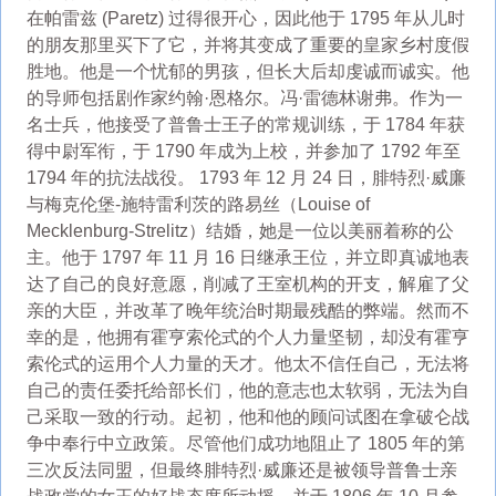
在帕雷兹 (Paretz) 过得很开心，因此他于 1795 年从儿时
的朋友那里买下了它，并将其变成了重要的皇家乡村度假
胜地。他是一个忧郁的男孩，但长大后却虔诚而诚实。他
的导师包括剧作家约翰·恩格尔。冯·雷德林谢弗。作为一
名士兵，他接受了普鲁士王子的常规训练，于 1784 年获
得中尉军衔，于 1790 年成为上校，并参加了 1792 年至
1794 年的抗法战役。 1793 年 12 月 24 日，腓特烈·威廉
与梅克伦堡-施特雷利茨的路易丝（Louise of
Mecklenburg-Strelitz）结婚，她是一位以美丽着称的公
主。他于 1797 年 11 月 16 日继承王位，并立即真诚地表
达了自己的良好意愿，削减了王室机构的开支，解雇了父
亲的大臣，并改革了晚年统治时期最残酷的弊端。然而不
幸的是，他拥有霍亨索伦式的个人力量坚韧，却没有霍亨
索伦式的运用个人力量的天才。他太不信任自己，无法将
自己的责任委托给部长们，他的意志也太软弱，无法为自
己采取一致的行动。起初，他和他的顾问试图在拿破仑战
争中奉行中立政策。尽管他们成功地阻止了 1805 年的第
三次反法同盟，但最终腓特烈·威廉还是被领导普鲁士亲