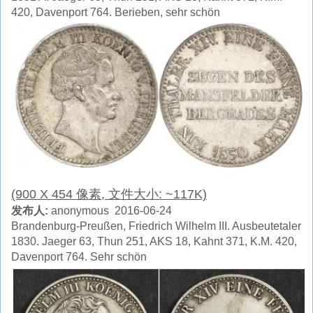
420, Davenport 764. Berieben, sehr schön
(900 X 454 像素, 文件大小: ~117K)
发布人:
anonymous 2016-06-24
Brandenburg-Preußen, Friedrich Wilhelm III. Ausbeutetaler
1830. Jaeger 63, Thun 251, AKS 18, Kahnt 371, K.M. 420,
Davenport 764. Sehr schön