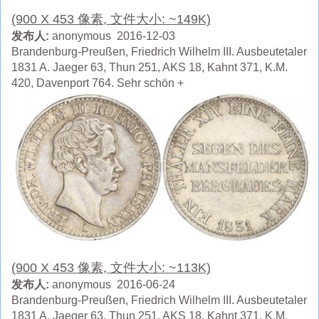
(900 X 453 像素, 文件大小: ~149K)
发布人:
anonymous 2016-12-03
Brandenburg-Preußen, Friedrich Wilhelm III. Ausbeutetaler
1831 A. Jaeger 63, Thun 251, AKS 18, Kahnt 371, K.M.
420, Davenport 764. Sehr schön +
(900 X 453 像素, 文件大小: ~113K)
发布人:
anonymous 2016-06-24
Brandenburg-Preußen, Friedrich Wilhelm III. Ausbeutetaler
1831 A. Jaeger 63, Thun 251, AKS 18, Kahnt 371, K.M.