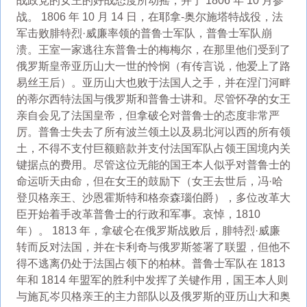
战政党的女王的好战态度所动摇，并于 1806 年 10 月参
战。 1806 年 10 月 14 日，在耶拿-奥尔施塔特战役，法
军击败腓特烈·威廉率领的普鲁士军队，普鲁士军队崩
溃。王室一家逃往东普鲁士的梅梅尔，在那里他们受到了
俄罗斯皇帝亚历山大一世的怜悯（有传言说，他爱上了路
易丝王后）。亚历山大也败于法国人之手，并在涅门河畔
的蒂尔西特法国与俄罗斯和普鲁士讲和。尽管怀孕的女王
亲自会见了法国皇帝，但拿破仑对普鲁士的态度非常严
厉。普鲁士失去了所有波兰领土以及易北河以西的所有领
土，不得不支付巨额赔款并支付法国军队占领王国境内关
键据点的费用。尽管这位无能的国王本人似乎对普鲁士的
命运听天由命，但在女王的鼓励下（女王去世后，冯·哈
登贝格亲王、沙恩霍斯特和格奈森瑙伯爵），多位改革大
臣开始着手改革普鲁士的行政和军事。哀悼，1810
年）。 1813 年，拿破仑在俄罗斯战败后，腓特烈·威廉
转而反对法国，并在卡利奇与俄罗斯签署了联盟，但他不
得不逃离仍处于法国占领下的柏林。普鲁士军队在 1813
年和 1814 年盟军的胜利中发挥了关键作用，国王本人则
与施瓦岑贝格亲王的主力部队以及俄罗斯的亚历山大和奥