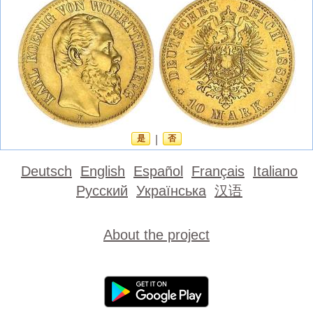
是
|
否
Deutsch
English
Español
Français
Italiano
Русский
Українська
汉语
About the project