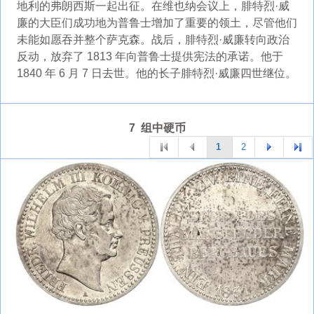
地利的弗朗西斯一起出征。在维也纳会议上，腓特烈·威
廉的大臣们成功地为普鲁士增加了重要的领土，尽管他们
未能如愿吞并整个萨克森。战后，腓特烈·威廉转向政治
反动，放弃了 1813 年向普鲁士提供宪法的承诺。他于
1840 年 6 月 7 日去世。他的长子腓特烈·威廉四世继位。
7 组中硬币
1
2