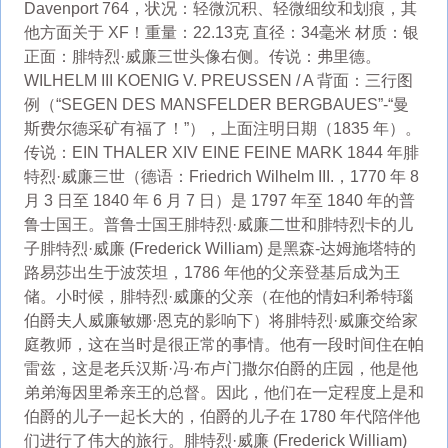
Davenport 764，状况：轻微沉积、轻微细纹和划痕，其
他方面关于 XF！重量：22.13克 直径：34毫米 材质：银
正面：腓特烈·威廉三世头像右侧。传说：弗里德。
WILHELM III KOENIG V. PREUSSEN / A 背面：三行图
例（“SEGEN DES MANSFELDER BERGBAUES”-“曼
斯费尔德采矿有福了！”），上面注明日期（1835 年）。
传说：EIN THALER XIV EINE FEINE MARK 1844 年腓
特烈·威廉三世（德语：​​Friedrich Wilhelm III.，1770 年 8
月 3 日至 1840 年 6 月 7 日）是 1797 年至 1840 年的普
鲁士国王。普鲁士国王腓特烈·威廉二世和腓特烈卡的儿
子腓特烈·威廉 (Frederick William) 是黑森-达姆施塔特的
路易莎出生于波茨坦，1786 年他的父亲登基后成为王
储。小时候，腓特烈·威廉的父亲（在他的情妇利希特瑙
伯爵夫人威廉敏娜·恩克的影响下）将腓特烈·威廉交给家
庭教师，这在当时是很正常的事情。他有一段时间住在帕
雷兹，这是老兵汉斯·冯·布卢门撒尔伯爵的庄园，他是他
弟弟海因里希亲王的总督。因此，他们在一定程度上是和
伯爵的儿子一起长大的，伯爵的儿子在 1780 年代陪伴他
们进行了伟大的旅行。腓特烈·威廉 (Frederick William)