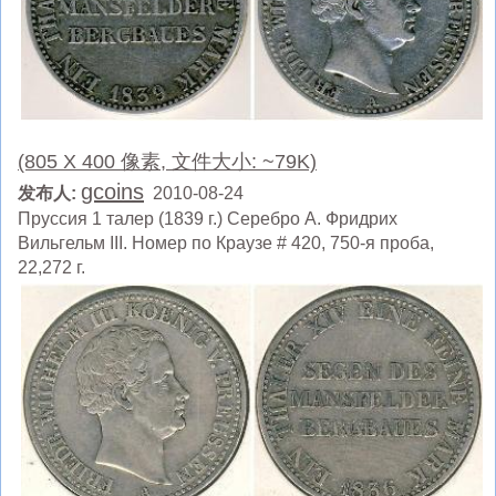
(805 X 400 像素, 文件大小: ~79K)
gcoins
发布人:
2010-08-24
Пруссия 1 талер (1839 г.) Серебро А. Фридрих
Вильгельм III. Номер по Краузе # 420, 750-я проба,
22,272 г.