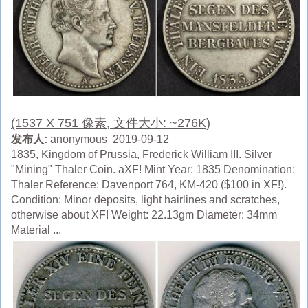
(1537 X 751 像素, 文件大小: ~276K)
发布人:
anonymous 2019-09-12
1835, Kingdom of Prussia, Frederick William III. Silver
"Mining" Thaler Coin. aXF! Mint Year: 1835 Denomination:
Thaler Reference: Davenport 764, KM-420 ($100 in XF!).
Condition: Minor deposits, light hairlines and scratches,
otherwise about XF! Weight: 22.13gm Diameter: 34mm
Material ...