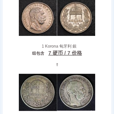
1 Korona 匈牙利 銀
7 硬币
/ 7 价格
组包含
⇑