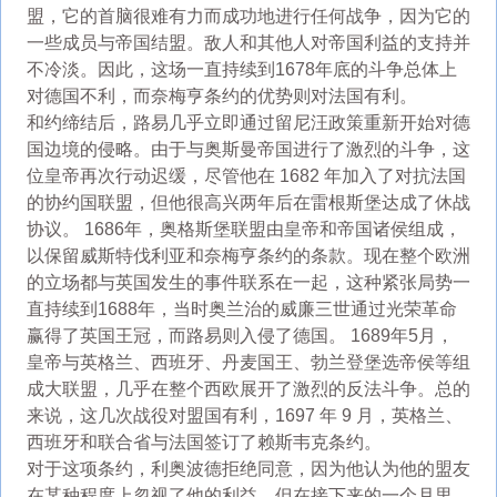
盟，它的首脑很难有力而成功地进行任何战争，因为它的
一些成员与帝国结盟。敌人和其他人对帝国利益的支持并
不冷淡。因此，这场一直持续到1678年底的斗争总体上
对德国不利，而奈梅亨条约的优势则对法国有利。
和约缔结后，路易几乎立即通过留尼汪政策重新开始对德
国边境的侵略。由于与奥斯曼帝国进行了激烈的斗争，这
位皇帝再次行动迟缓，尽管他在 1682 年加入了对抗法国
的协约国联盟，但他很高兴两年后在雷根斯堡达成了休战
协议。 1686年，奥格斯堡联盟由皇帝和帝国诸侯组成，
以保留威斯特伐利亚和奈梅亨条约的条款。现在整个欧洲
的立场都与英国发生的事件联系在一起，这种紧张局势一
直持续到1688年，当时奥兰治的威廉三世通过光荣革命
赢得了英国王冠，而路易则入侵了德国。 1689年5月，
皇帝与英格兰、西班牙、丹麦国王、勃兰登堡选帝侯等组
成大联盟，几乎在整个西欧展开了激烈的反法斗争。总的
来说，这几次战役对盟国有利，1697 年 9 月，英格兰、
西班牙和联合省与法国签订了赖斯韦克条约。
对于这项条约，利奥波德拒绝同意，因为他认为他的盟友
在某种程度上忽视了他的利益，但在接下来的一个月里，