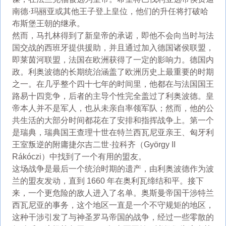
南德·玛丽亚或其他王子登上皇位，他们的升任将打破哈
布斯堡王朝的继承。
然而，马扎林得到了新皇帝的承诺，即他不会向当时与法
国交战的西班牙提供援助，并且通过加入德国诸侯联盟，
即莱茵河联盟，法国在欧洲获得了一定的影响力。德国内
政。利奥波德的长期统治涵盖了欧洲历史上最重要的时期
之一。在几乎整个四十七年的时间里，他都在与法国国王
路易十四竞争，后者的主导个性完全盖过了利奥波德。皇
帝本人并不是军人，也从未亲自率领军队；然而，他的公
共生活的大部分时间都花在了安排和指挥战争上。第一个
是瑞典，瑞典国王查理十世在特兰西瓦尼亚亲王、匈牙利
王室叛逆的附庸捷尔吉二世·拉科齐（György II
Rákóczi）中找到了一个有用的盟友。
这场战争是最后一个统治时期的遗产，由利奥波德作为波
兰的盟友发动，直到 1660 年在奥利瓦缔结和平。接下
来，一个更危险的敌人进入了名单。奥斯曼帝国干涉特兰
西瓦尼亚的事务，这个地区一直是一个不守规矩的地区，
这种干涉引发了与神圣罗马帝国的战争，经过一些零散的