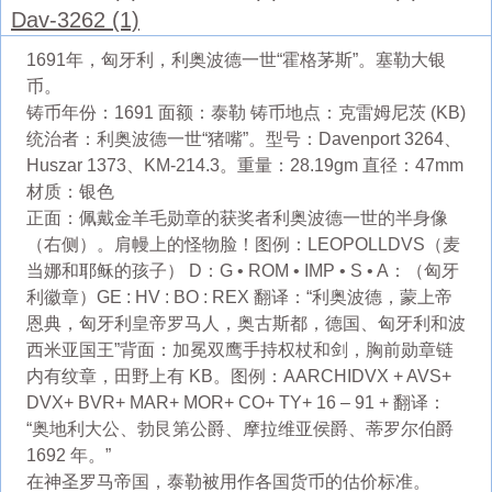
Dav-3262 (1)
1691年，匈牙利，利奥波德一世“霍格茅斯”。塞勒大银
币。
铸币年份：1691 面额：泰勒 铸币地点：克雷姆尼茨 (KB)
统治者：利奥波德一世“猪嘴”。型号：Davenport 3264、
Huszar 1373、KM-214.3。重量：28.19gm 直径：47mm
材质：银色
正面：佩戴金羊毛勋章的获奖者利奥波德一世的半身像
（右侧）。肩幔上的怪物脸！图例：LEOPOLLDVS（麦
当娜和耶稣的孩子） D：G • ROM • IMP • S • A：（匈牙
利徽章）GE : HV : BO : REX 翻译：“利奥波德，蒙上帝
恩典，匈牙利皇帝罗马人，奥古斯都，德国、匈牙利和波
西米亚国王”背面：加冕双鹰手持权杖和剑，胸前勋章链
内有纹章，田野上有 KB。图例：AARCHIDVX + AVS+
DVX+ BVR+ MAR+ MOR+ CO+ TY+ 16 – 91 + 翻译：
“奥地利大公、勃艮第公爵、摩拉维亚侯爵、蒂罗尔伯爵
1692 年。”
在神圣罗马帝国，泰勒被用作各国货币的估价标准。