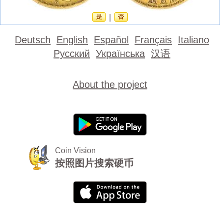
是
|
否
Deutsch
English
Español
Français
Italiano
Русский
Українська
汉语
About the project
Coin Vision
按照图片搜索硬币