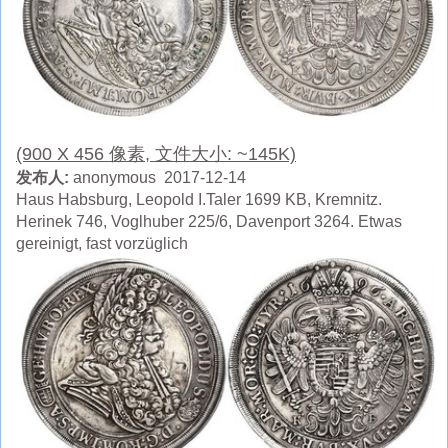
(900 X 456 像素, 文件大小: ~145K)
发布人:
anonymous 2017-12-14
Haus Habsburg, Leopold I.Taler 1699 KB, Kremnitz.
Herinek 746, Voglhuber 225/6, Davenport 3264. Etwas
gereinigt, fast vorzüglich