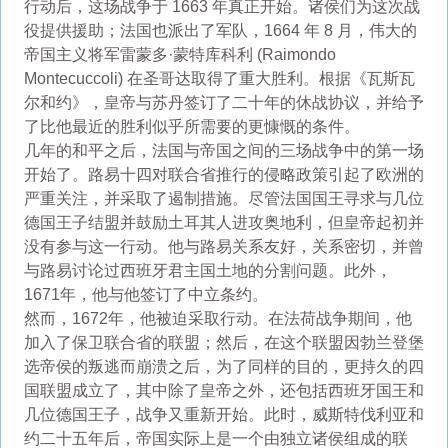
行动后，这场战争于 1663 年真正开始。诸侯们为这次战
役提供援助；法国也派出了军队，1664 年 8 月，伟大的
帝国主义将军雷蒙多·蒙特库科利 (Raimondo
Montecuccoli) 在圣哥达取得了重大胜利。根据《瓦斯瓦
尔和约》，皇帝与苏丹签订了二十年的休战协议，并给予
了比他最近的胜利似乎所需要的更慷慨的条件。
几年的和平之后，法国与帝国之间的三场战争中的第一场
开始了。路易十四对联合省推行的侵略政策引起了欧洲的
严重关注，并采取了遏制措施。尽管法国国王寻求与几位
德国王子结盟并鼓励土耳其人进攻奥地利，但皇帝起初并
没有参与这一行动。他与路易关系友好，关系密切，并曾
与路易讨论过西班牙君主国土地的分割问题。此外，
1671年，他与他签订了中立条约。
然而，1672年，他被迫采取行动。在法荷战争期间，他
加入了保卫联合省的联盟；然后，在这个联盟因勃兰登堡
选帝侯的叛逃而崩溃之后，为了同样的目的，更持久的四
国联盟成立了，其中除了皇帝之外，还包括西班牙国王和
几位德国王子，战争又重新开始。此时，威斯特伐利亚和
约二十五年后，帝国实际上是一个由独立诸侯组成的联