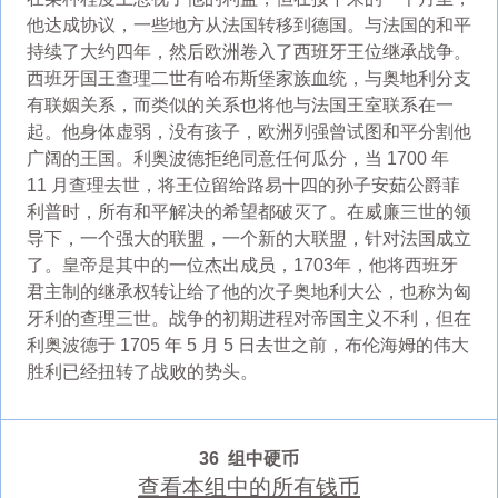
他达成协议，一些地方从法国转移到德国。与法国的和平
持续了大约四年，然后欧洲卷入了西班牙王位继承战争。
西班牙国王查理二世有哈布斯堡家族血统，与奥地利分支
有联姻关系，而类似的关系也将他与法国王室联系在一
起。他身体虚弱，没有孩子，欧洲列强曾试图和平分割他
广阔的王国。利奥波德拒绝同意任何瓜分，当 1700 年
11 月查理去世，将王位留给路易十四的孙子安茹公爵菲
利普时，所有和平解决的希望都破灭了。在威廉三世的领
导下，一个强大的联盟，一个新的大联盟，针对法国成立
了。皇帝是其中的一位杰出成员，1703年，他将西班牙
君主制的继承权转让给了他的次子奥地利大公，也称为匈
牙利的查理三世。战争的初期进程对帝国主义不利，但在
利奥波德于 1705 年 5 月 5 日去世之前，布伦海姆的伟大
胜利已经扭转了战败的势头。
36 组中硬币
查看本组中的所有钱币