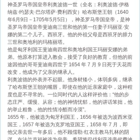
神圣罗马帝国皇帝利奥波德一世（全名：利奥波德·伊格
纳兹·约瑟夫·巴尔塔萨·费利西安）哈布斯堡王朝（1640
年6月9日－1705年5月5日），神圣罗马帝国皇帝，是神
圣罗马帝国皇帝斐迪南三世和他的第一任妻子玛丽亚·安
娜的第二个儿子。西班牙。他的外祖父母是西班牙的腓力
三世和奥地利的玛格丽塔。
他是匈牙利国王斐迪南四世和奥地利国王玛丽安娜的弟
弟。他原本打算进入教会，接受了良好的教育，但他的前
途因他的哥哥斐迪南四世于 1654 年 7 月 9 日死于天花而
改变，他成为了父亲的继承人。
利奥波德的外表并不起眼。他身材矮小，体弱多病，继承
了哈布斯堡王朝的嘴唇，即使在他的近亲家庭中，这种程
度也是不寻常的。一位同时代的人这样评价他：“他的步
态庄严、缓慢、从容；他的神情忧郁，他的讲话笨拙，他
的举止粗鲁，他的性情冷酷而冷漠”。
1655 年，他被选为匈牙利国王，1656 年被选为波西米亚
国王，1657 年被选为克罗地亚国王，1658 年 7 月，即
他父亲去世一年多后，他不顾儒勒·红衣主教马扎林的阴
谋，在法兰克福被选为皇帝。希望将巴伐利亚选帝侯费迪