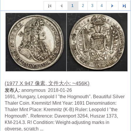
1
2
3
4
(1977 X 947 像素, 文件大小: ~456K)
发布人:
anonymous 2018-01-26
1691, Hungary, Leopold I "the Hogmouth". Beautiful Silver
Thaler Coin. Kremnitz! Mint Year: 1691 Denomination:
Thaler Mint Place: Kremnitz (K-B) Ruler: Leopold I "the
Hogmouth". Reference: Davenport 3264, Huszar 1373,
KM-214.3. R! Condition: Weight-adjusting marks in
obverse, scratch ...