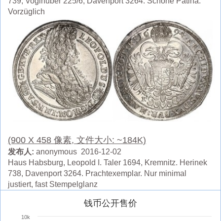
739, Voglhuber 225/6, Davenport 3264. Schöne Patina.
Vorzüglich
(900 X 458 像素, 文件大小: ~184K)
发布人:
anonymous 2016-12-02
Haus Habsburg, Leopold I. Taler 1694, Kremnitz. Herinek
738, Davenport 3264. Prachtexemplar. Nur minimal
justiert, fast Stempelglanz