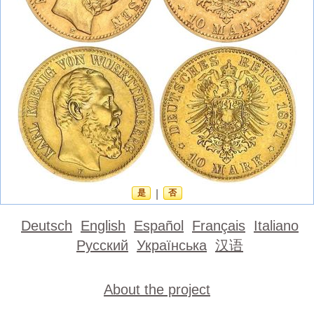
是
|
否
Deutsch
English
Español
Français
Italiano
Русский
Українська
汉语
About the project