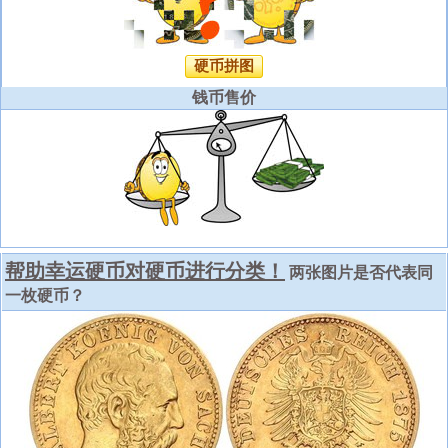
硬币拼图
钱币售价
帮助幸运硬币对硬币进行分类！
两张图片是否代表同
一枚硬币？