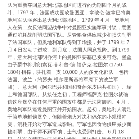
队为重新夺回意大利北部地区而进行的为期四个月的战
斗。1797 年，法国成功围攻曼图亚，拿破仑·波拿巴将奥
地利军队驱逐出意大利北部地区。1799 年 4 月，奥地利
人在第二次反法同盟战争中对曼图亚实施军事封锁，意图
通过消耗战削弱法国军队。尽管粮食供应减少和损失削弱
了法国军队，但奥地利军队得到了增援，并于 1799 年 7
月 4 日发动了进攻。到月底，法国人同意投降。到 1799
年，意大利北部明乔河上的曼图亚要塞已岌岌可危。堡垒
由子爵中将弗朗索瓦-菲利普·德·福萨克-拉图尔 (1750-
1804) 指挥，驻扎着一支 10,000 人的多元化部队，包括
法国、波兰（约瑟夫·维尔霍斯基将军麾下的波兰军
团）、意大利（阿尔巴共和国和奇萨尔皮纳共和国）、瑞
士和德国部队。从接任之初，工程师福萨克-拉图尔就确
信这座堡垒在任何严重的围攻中都是无法防御的。4 月，
奥地利军队逼近曼图亚并开始围攻。起初，奥地利人满足
于简单地封锁堡垒，但随着炮火对决和偶尔的小规模冲
突，消耗开始对守军造成影响。守军也因食物供应减少而
被削弱，由于得不到军饷，士气也受到打击。 6 月 18