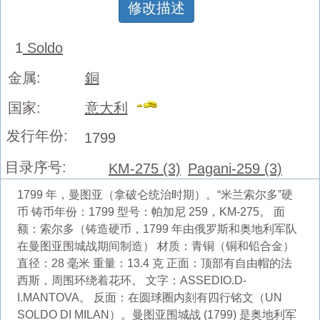
修改描述
1
Soldo
金属:
銅
国家:
意大利
发行年份:
1799
目录序号:
KM-275 (3)
Pagani-259 (3)
1799 年，曼图亚（拿破仑统治时期）。“米兰索尔多”硬
币 铸币年份：1799 型号：帕加尼 259，KM-275。 面
额：索尔多（铸造硬币，1799 年由俄罗斯和奥地利军队
在曼图亚围城战期间制造） 材质：青铜（铜和铅合金）
直径：28 毫米 重量：13.4 克 正面：顶部有自由帽的法
西斯，周围环绕着花环。 文字：ASSEDIO.D-
I.MANTOVA。 反面：在圆球圈内刻有四行铭文（UN
SOLDO DI MILAN）。曼图亚围城战 (1799) 是奥地利军