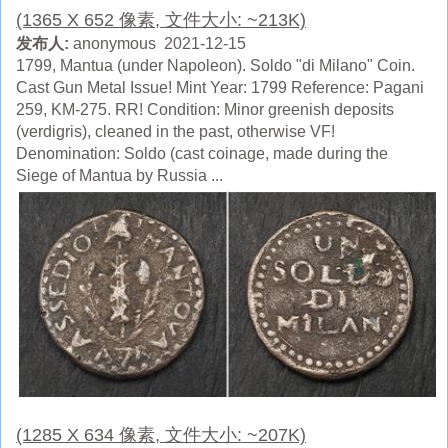
(1365 X 652 像素, 文件大小: ~213K)
发布人:
anonymous 2021-12-15
1799, Mantua (under Napoleon). Soldo "di Milano" Coin.
Cast Gun Metal Issue! Mint Year: 1799 Reference: Pagani
259, KM-275. RR! Condition: Minor greenish deposits
(verdigris), cleaned in the past, otherwise VF!
Denomination: Soldo (cast coinage, made during the
Siege of Mantua by Russia ...
(1285 X 634 像素, 文件大小: ~207K)