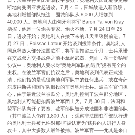
日，法军在特雷比亚战役中惨败，奥地利人因此能够更果
断地向曼图亚发起进攻。7 月 4 日，围城战进入新阶段，
奥地利增援部队抵达，围城部队从 8,000 人增加到
40,000 人。奥地利人由匈牙利将军 Baron Pal von Kray
指挥，他是一位炮兵专家。炮火不断。7 月 24 日至 25
日，进攻开始；奥地利人在接下来的几天里缓慢前进。7
月 27 日，Foissac-Latour 开始谈判投降条件。奥地利人
同意释放大部分法国驻军，将军官扣留三个月，士兵承诺
在交战双方交换战俘之前不拿起武器。然而，在一份秘密
协议中，奥地利人要求对“奥地利军队的逃兵”拥有完全的
主权。在波兰军官们抗议之后，奥地利谈判代表正式澄
清，他们指的是现役奥地利军队中的任何逃兵，或在奇萨
尔皮纳斯共和国军队服役的前奥地利士兵。波兰军官们担
心，由于最近波兰被瓜分，奥地利控制了波兰部分地区，
奥地利人可能想扣留波兰军团士兵。7 月 30 日，法国和
盟军部队离开了要塞。驻军部队被分成法国和非法国部队
（其中波兰人仍有 1,800 人）；观察非法国驻军部队行进
的奥地利士兵被允许对那些“被认定为”逃兵的人进行人身
攻击，其中大多数人最终被捕。波兰军官——尤其是来自