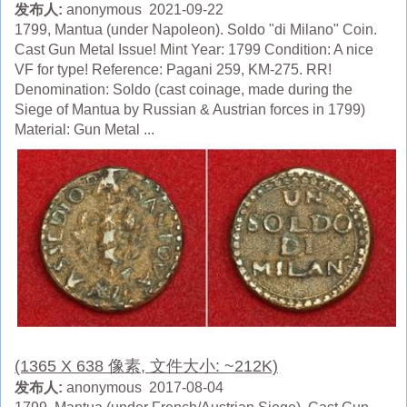
发布人:
anonymous 2021-09-22
1799, Mantua (under Napoleon). Soldo "di Milano" Coin.
Cast Gun Metal Issue! Mint Year: 1799 Condition: A nice
VF for type! Reference: Pagani 259, KM-275. RR!
Denomination: Soldo (cast coinage, made during the
Siege of Mantua by Russian & Austrian forces in 1799)
Material: Gun Metal ...
(1365 X 638 像素, 文件大小: ~212K)
发布人:
anonymous 2017-08-04