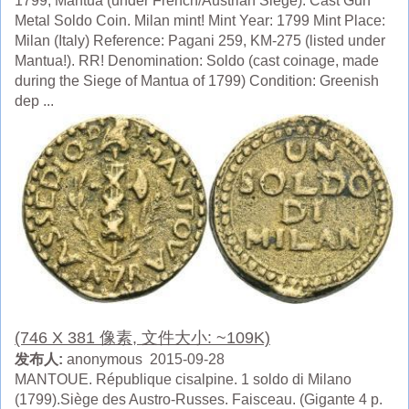
1799, Mantua (under French/Austrian Siege). Cast Gun
Metal Soldo Coin. Milan mint! Mint Year: 1799 Mint Place:
Milan (Italy) Reference: Pagani 259, KM-275 (listed under
Mantua!). RR! Denomination: Soldo (cast coinage, made
during the Siege of Mantua of 1799) Condition: Greenish
dep ...
(746 X 381 像素, 文件大小: ~109K)
发布人:
anonymous 2015-09-28
MANTOUE. République cisalpine. 1 soldo di Milano
(1799).Siège des Austro-Russes. Faisceau. (Gigante 4 p.