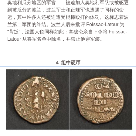
奥地利瓜分地区的军官——被迫加入奥地利军队或被驱逐
到被瓜分的波兰，波兰军士和正规军也遭遇了同样的命
运，其中许多人还被迫遭受棍棒殴打的体罚。这标志着波
兰第二军团的终结。波兰人后来批评 Foissac-Latour 为
“背叛”，法国人也同样如此：拿破仑亲自下令将 Foissac-
Latour 从将军名单中除名，并禁止他穿军装。
4 组中硬币