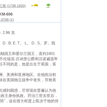
世 (1738-1820)
KM-606
-3749 (1)
2.96 克
. E. T。 L。 D . S。罗。我
不列颠国王和爱尔兰国王，直到1801
不伦瑞克-吕讷堡公爵和汉诺威选帝
位前任不同的是，他是出生于英国，英
洲、美洲和亚洲地区。在他统治初
快在美国独立战争中丧失，导致美
。
此感到困惑，尽管现在普遍认为他
摄政王身份执政。乔治三世去世后，
筒”，这在很大程度上取决于他的传