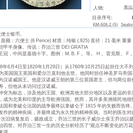
喬治三
人物:
目录序号:
KM-606.2 (5)
Seaby
六便士银币。
面额：六便士 (6 Pence) 材质：纯银 (.925) 直径：21 毫米 重量：
半身像。传说：乔治三世 DEI GRATIA
是嘉德十字。图例：M. B. F 。等。 H 。雷克斯。 F 。 D . B
8年6月4日至1820年1月29日）从1760年10月25日起担任大
成为英国国王英国和爱尔兰直到他去世。他同时担任神圣罗马帝国
12 日晋升为汉诺威国王。他是汉诺威王朝的第三位英国君主，但与两
寿，但他从未访问过汉诺威。
冲突为标志，涉及他的王国、欧洲其他大部分地区以及更远的非
，成为北美和印度的主导欧洲强国。然而，其许多美洲殖民地很
国和拿破仑法国的战争最终以拿破仑于 1815 年的失败而告终
发作的精神疾病，并最终成为永久性的精神疾病。当时的医生对
最后一次旧病复发后，摄政成立，乔治三世的长子威尔士亲王乔治以
治四世。对乔治三世一生的历史分析经历了“观点不断变化的万花
来源。