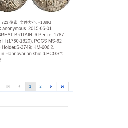
X 723 像素, 文件大小: ~189K)
:
anonymous 2015-05-01
REAT BRITAIN. 6 Pence, 1787.
 III (1760-1820). PCGS MS-62
 Holder.S-3749; KM-606.2.
 in Hannovarian shield.PCGS#:
6
1
2