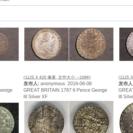
(1125 X 420 像素, 文件大小: ~108K)
(1125 
发布人:
anonymous 2016-06-08
发布人
eorge
GREAT BRITAIN 1787 6 Pence George
GREAT
III Silver XF
III Sil