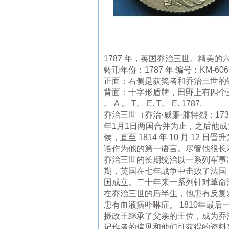
1787 年，英国乔治三世。精美的
铸币年份：1787 年 编号：KM-606 
正面：右侧是获奖者和乔治三世的铠甲
背面：十字形盾牌，田野上有四个王冠，中间
。 A 。 T。 E. T。 E. 1787.
乔治三世（乔治·威廉·腓特烈；173
年1月1日两国合并为止，之后他
侯，直至 1814 年 10 月 
语作为他的第一语言。尽管他很长
乔治三世的长期统治以一系列军事
期，英国在七年战争中击败了法国
国成立。二十年来一系列针对革命法
在乔治三世的后半生，他患有反复
患有血液病卟啉症。 1810年
摄政王继承了父亲的王位，成为乔
记作者的偏见和他们可获得的资料