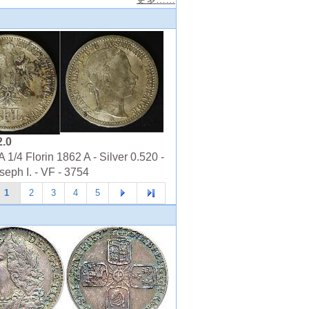
2.0
1/4 Florin 1862 A - Silver 0.520 -
seph I. - VF - 3754
1
2
3
4
5