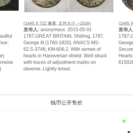
(1445 X 722 像素, 文件大小: ~151K)
(1445 
发布人:
anonymous 2015-05-01
发布人
autiful
1787,GREAT BRITAIN. Shilling, 1787.
1787,G
ear:
George III (1760-1820). ANACS MS-
George
62.S-3746; KM-606.2. With semee of
Secure
e)
hearts in Hanoverian shield. Well struck
Hearts
herwise
with traces of adjustment marks on
61502
)
obverse. Lightly toned.
.