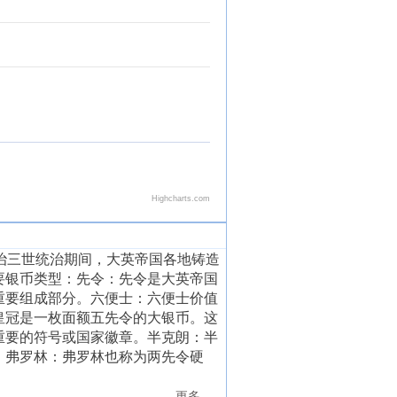
三世统治期间，大英帝国各地铸造
要银币类型：先令：先令是大英帝国
重要组成部分。六便士：六便士价值
皇冠是一枚面额五先令的大银币。这
重要的符号或国家徽章。半克朗：半
。弗罗林：弗罗林也称为两先令硬
更多……