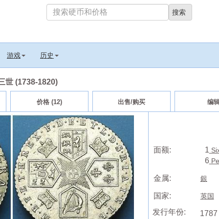
游戏
历史
三世 (1738-1820)
价格 (12)
出售/购买
编
面额:
1
Si
6
Pe
金属:
銀
国家:
英国
发行年份:
1787