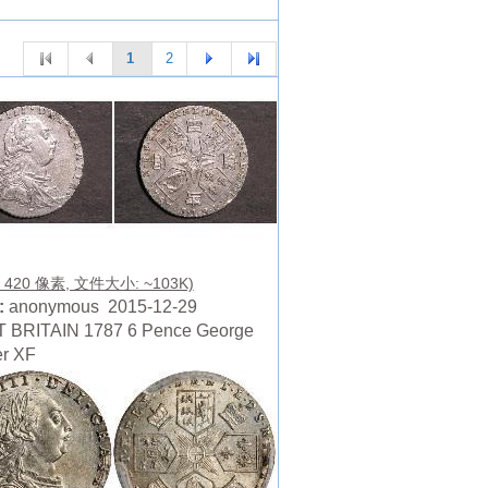
1
2
X 420 像素, 文件大小: ~103K)
:
anonymous 2015-12-29
 BRITAIN 1787 6 Pence George
ver XF