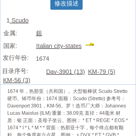
修改描述
1
Scudo
金属:
銀
国家:
Italian city-states
发行年份:
1674
目录序号:
Dav-3901 (13)
KM-79 (5)
KM-56 (3)
1674 年，热那亚（共和国）。大型银棒状 Scudo Stretto
硬币。铸币年份：1674 面额：Scudo (Stretto) 参考号：
Davenport 3901，KM-56。罗！造币厂大师：Johannes
Lucas Maiolus (ILM) 重量：38.09克 直径：44毫米 材
质：银 正面：圣母子坐云。图例： * ET * REGE * EOS *
1674 * I * L * M * * 背面：热那亚十字，每个终点都有颗
粒，每个角度有六点星。图例： + DVX * ET * GVB *