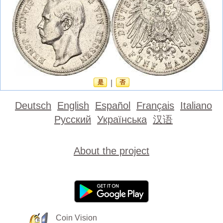
是
|
否
Deutsch
English
Español
Français
Italiano
Русский
Українська
汉语
About the project
Coin Vision