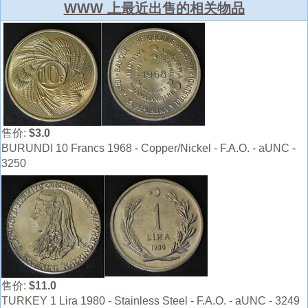
WWW 上最近出售的相关物品
售价:
$3.0
BURUNDI 10 Francs 1968 - Copper/Nickel - F.A.O. - aUNC -
3250
售价:
$11.0
TURKEY 1 Lira 1980 - Stainless Steel - F.A.O. - aUNC - 3249