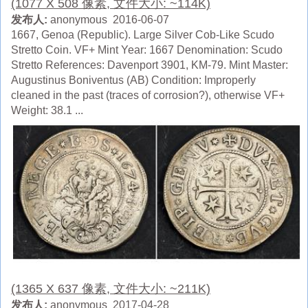
(1077 X 508 像素, 文件大小: ~114K)
发布人:
anonymous 2016-06-07
1667, Genoa (Republic). Large Silver Cob-Like Scudo
Stretto Coin. VF+ Mint Year: 1667 Denomination: Scudo
Stretto References: Davenport 3901, KM-79. Mint Master:
Augustinus Boniventus (AB) Condition: Improperly
cleaned in the past (traces of corrosion?), otherwise VF+
Weight: 38.1 ...
(1365 X 637 像素, 文件大小: ~211K)
发布人:
anonymous 2017-04-28