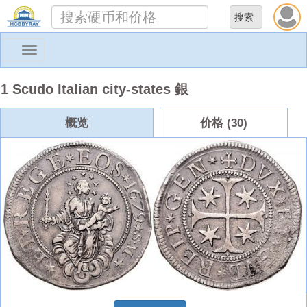
Toggle
navigation
1 Scudo Italian city-states 銀
概览
价格 (30)