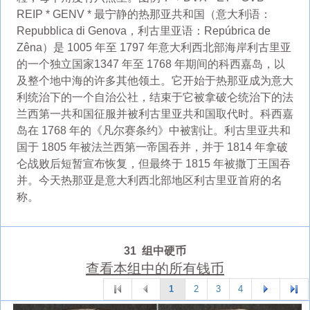
REIP * GENV * 最宁静的热那亚共和国（意大利语：
Repubblica di Genova，利古里亚语：Repúbrica de
Zêna）是 1005 年至 1797 年意大利西北部海岸利古里亚
的一个独立国家1347 年至 1768 年期间的科西嘉岛，以
及整个地中海的许多其他领土。它开始于热那亚成为意大
利统治下的一个自治公社，结束于它被拿破仑统治下的法
兰西第一共和国征服并被利古里亚共和国取代时。科西嘉
岛在 1768 年的《凡尔赛条约》中被割让。利古里亚共和
国于 1805 年被法兰西第一帝国吞并，并于 1814 年拿破
仑战败后短暂宣布恢复，但最终于 1815 年被撒丁王国吞
并。今天热那亚是意大利西北部地区利古里亚首府的名
称。
31 组中硬币
查看本组中的所有钱币
1
2
3
4