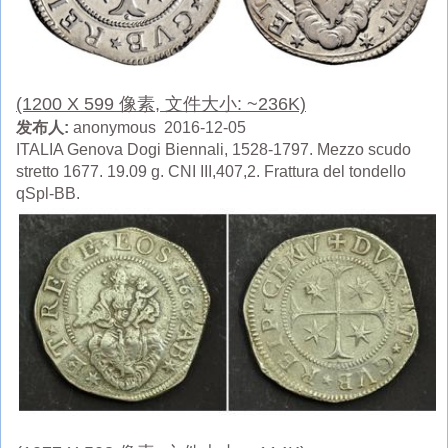
(1200 X 599 像素, 文件大小: ~236K)
发布人:
anonymous 2016-12-05
ITALIA Genova Dogi Biennali, 1528-1797. Mezzo scudo
stretto 1677. 19.09 g. CNI III,407,2. Frattura del tondello
qSpl-BB.