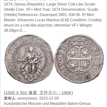
1674, Genoa (Republic). Large Silver Cob-Like Scudo
Stretto Coin. VF+ Mint Year: 1674 Denomination: Scudo
(Stretto) References: Davenport 3901, KM-56. R! Mint
Master: Johannes Lucas Maiolus (ILM) Condition: Crudely
struck on a cob-like planchet, otherwise VF+ Weight:
38.09gm D ...
(1000 X 501 像素, 文件大小: ~190K)
发布人:
anonymous 2015-12-05
Ausländische Münzen und Medaillen Italien-Genua