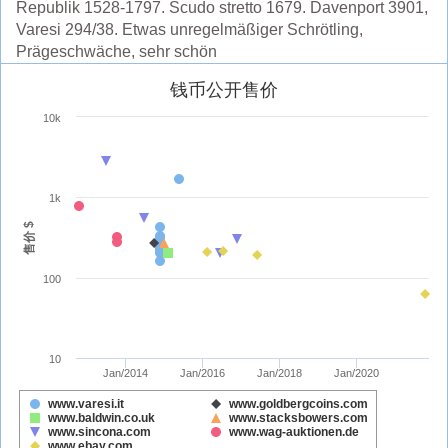
Republik 1528-1797. Scudo stretto 1679. Davenport 3901,
Varesi 294/38. Etwas unregelmäßiger Schrötling,
Prägeschwäche, sehr schön