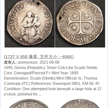
(1737 X 858 像素, 文件大小: ~406K)
发布人:
anonymous 2021-09-08
1695, Genoa (Republic). Silver Cob-Like Scudo Stretto
Coin. Damaged/Pierced F+ Mint Year: 1695
Denomination: Scudo (Stretto) Mint Official: Io, Thomas
Caminata (ITC) References: Davenport 3901, KM-56. R!
Condition: One attempted hole beneath a large hole at 12
o'clock, polished fro ...