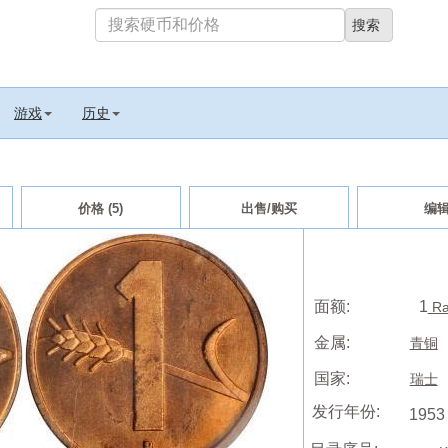
游戏
历史
价格 (5)
出售/购买
编
面额:
1
Ra
金属:
青铜
国家:
瑞士
发行年份:
1953 