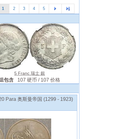
1
2
3
4
5
5 Franc 瑞士 銀
组包含
107 硬币 / 107 价格
Para 奥斯曼帝国 (1299 - 1923)