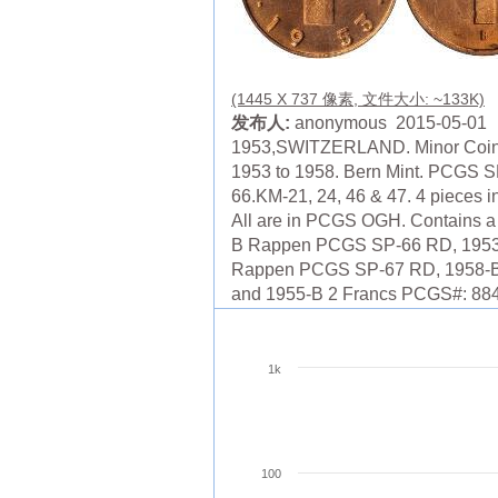
(1445 X 737 像素, 文件大小: ~133K)
发布人:
anonymous 2015-05-01
1953,SWITZERLAND. Minor Coin
1953 to 1958. Bern Mint. PCGS S
66.KM-21, 24, 46 & 47. 4 pieces in
All are in PCGS OGH. Contains a
B Rappen PCGS SP-66 RD, 1953
Rappen PCGS SP-67 RD, 1958-B
and 1955-B 2 Francs PCGS#: 88