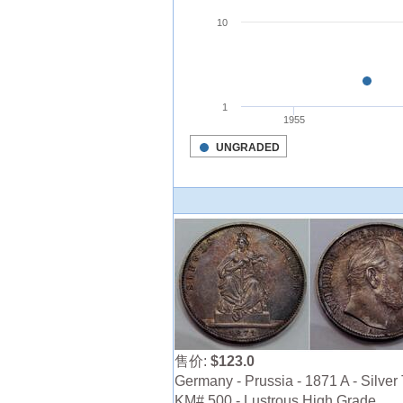
售价:
$123.0
Germany - Prussia - 1871 A - Silver 
KM# 500 - Lustrous High Grade