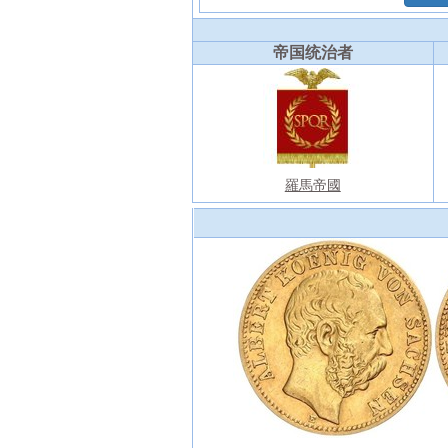
帝国统治者
羅馬帝國