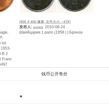
(805 X 400 像素, 文件大小: ~47K)
发布人:
2010-08-24
gcoins
age,
Швейцария 1 рапп (1958 г.) Бронза
P-
 lot.
 1953-
-B 2
 Franc
4497