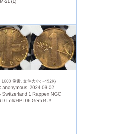
M-21 (1)
X 1600 像素, 文件大小: ~492K)
:
anonymous 2024-08-02
 Switzerland 1 Rappen NGC
D Lot#HP106 Gem BU!