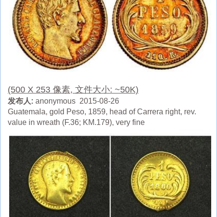
(500 X 253 像素, 文件大小: ~50K)
发布人:
anonymous 2015-08-26
Guatemala, gold Peso, 1859, head of Carrera right, rev.
value in wreath (F.36; KM.179), very fine