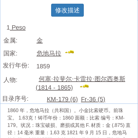
修改描述
1
Peso
金属:
金
国家:
危地马拉
发行年份:
1859
何塞·拉斐尔·卡雷拉·图尔西奥斯
人物:
(1814 - 1865)
目录序号:
KM-179 (6)
Fr-36 (5)
1860 年，危地马拉（共和国）。小金比索硬币。前珠
宝。 1.63克！铸币年份：1860 面额：比索 编号：KM-
179。状况：珠宝破损、磨损或其他 F. 材质：金 (.875) 直
径：14 毫米 重量：1.63 克 1821 年 9 月 15 日，危地马