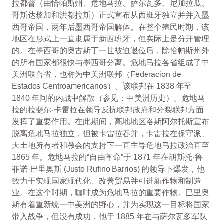
拉都督（由恰帕斯州、危地马拉、萨尔瓦多、尼加拉瓜、
哥斯达黎加和洪都拉斯）正式宣布从西班牙独立并并入墨
西哥帝国，两年后墨西哥帝国解体。在整个殖民时期，该
地区在形式上一直隶属于新西班牙，但实际上是分开管理
的。在墨西哥的奥古斯丁一世被迫退位后，除恰帕斯州外
的所有国家都很快与墨西哥分离。危地马拉各省组成了中
美洲联合省，也称为中美洲联邦（Federacion de
Estados Centroamericanos）。该联邦在 1838 年至
1840 年间的内战中解散（参见：中美洲历史）。危地马
拉的拉斐尔·卡雷拉在领导反抗联邦政府和分裂联邦方面
发挥了重要作用。在此期间，高地地区洛斯阿尔托斯宣布
脱离危地马拉独立，但被卡雷拉吞并，卡雷拉在保守派、
大土地所有者和教会的支持下一直主导危地马拉政治直至
1865 年。危地马拉的“自由革命”于 1871 年在胡斯托·鲁
菲诺·巴里奥斯 (Justo Rufino Barrios) 的领导下爆发，他
致力于实现国家现代化、改善贸易并引进新作物和制造
业。在这个时期，咖啡成为危地马拉的重要作物。巴里奥
斯有着重新统一中美洲的野心，并为实现这一目标将国家
带入战争，但没有成功，他于 1885 年在与萨尔瓦多军队