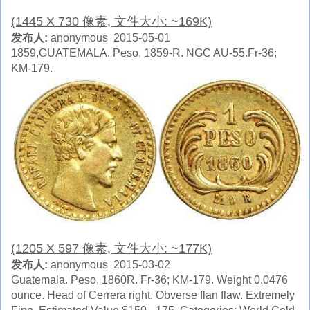
(1445 X 730 像素, 文件大小: ~169K)
发布人:
anonymous 2015-05-01
1859,GUATEMALA. Peso, 1859-R. NGC AU-55.Fr-36;
KM-179.
(1205 X 597 像素, 文件大小: ~177K)
发布人:
anonymous 2015-03-02
Guatemala. Peso, 1860R. Fr-36; KM-179. Weight 0.0476
ounce. Head of Cerrera right. Obverse flan flaw. Extremely