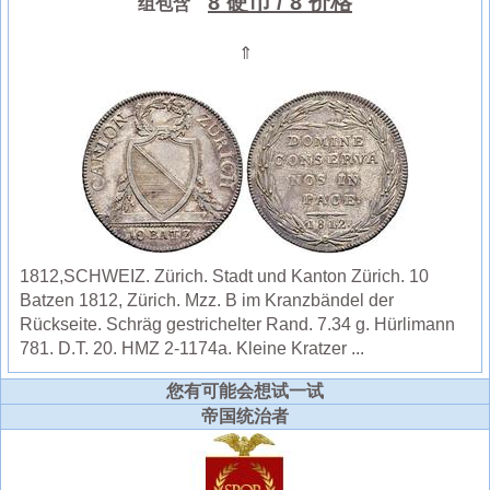
8 硬币
/ 8 价格
组包含
⇑
1812,SCHWEIZ. Zürich. Stadt und Kanton Zürich. 10
Batzen 1812, Zürich. Mzz. B im Kranzbändel der
Rückseite. Schräg gestrichelter Rand. 7.34 g. Hürlimann
781. D.T. 20. HMZ 2-1174a. Kleine Kratzer ...
您有可能会想试一试
帝国统治者