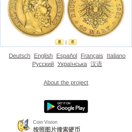
是
|
否
Deutsch
English
Español
Français
Italiano
Русский
Українська
汉语
About the project
Coin Vision
按照图片搜索硬币