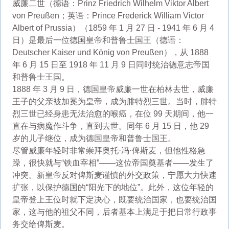
威廉二世（德语：​​Prinz Friedrich Wilhelm Viktor Albert
von Preußen；英语：Prince Frederick William Victor
Albert of Prussia）（1859 年 1 月 27 日 - 1941 年 6 月 4
日）是最后一位德国皇帝和普鲁士国王（德语：
Deutscher Kaiser und König von Preußen），从 1888
年 6 月 15 日至 1918 年 11 月 9 日同时统治德意志帝国
和普鲁士王国。
1888 年 3 月 9 日，德国皇帝威廉一世在柏林去世，威廉
王子的父亲被加冕为皇帝，成为腓特烈三世。当时，腓特
烈三世已经身患无法治愈的喉癌，在位 99 天期间，他一
直在与病魔作斗争，直到去世。同年 6 月 15 日，他 29
岁的儿子继位，成为德国皇帝和普鲁士国王。
尽管威廉年轻时非常崇拜奥托·冯·俾斯麦，但他性格急
躁，很快就与“铁血宰相”——这位帝国奠基者——发生了
冲突。新皇帝反对俾斯麦谨慎的外交政策，宁愿大力快速
扩张，以保护德国的“阳光下的地位”。此外，这位年轻的
皇帝登上王位时就下定决心，既要统治国家，也要统治国
家，这与他的祖父不同，后者基本上满足于把日常行政事
务交给俾斯麦。