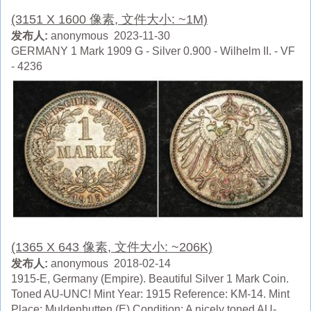
(3151 X 1600 像素, 文件大小: ~1M)
发布人:
anonymous 2023-11-30
GERMANY 1 Mark 1909 G - Silver 0.900 - Wilhelm II. - VF
- 4236
(1365 X 643 像素, 文件大小: ~206K)
发布人:
anonymous 2018-02-14
1915-E, Germany (Empire). Beautiful Silver 1 Mark Coin.
Toned AU-UNC! Mint Year: 1915 Reference: KM-14. Mint
Place: Muldenhutten (E) Condition: A nicely toned AU-