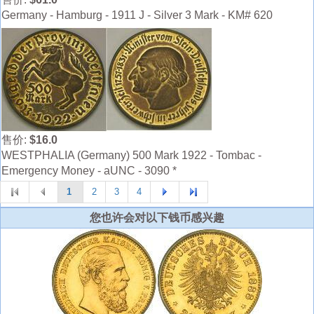
Germany - Hamburg - 1911 J - Silver 3 Mark - KM# 620
售价:
$16.0
WESTPHALIA (Germany) 500 Mark 1922 - Tombac -
Emergency Money - aUNC - 3090 *
1
2
3
4
您也许会对以下钱币感兴趣