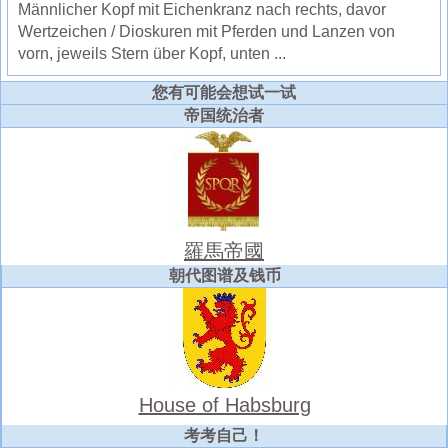
Männlicher Kopf mit Eichenkranz nach rechts, davor
Wertzeichen / Dioskuren mit Pferden und Lanzen von
vorn, jeweils Stern über Kopf, unten ...
您有可能会想试一试
帝国统治者
羅馬帝國
朝代图谱及钱币
House of Habsburg
考考自己！