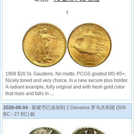
⇑
1908 $20 St. Gaudens. No motto. PCGS graded MS-65+.
Nicely toned and very choice. In a new secure plus holder.
A radiant example, fully original and with fresh gold color
that rises and falls in ...
2026-08-04
- 新硬币已添加到 1 Denarius 罗马共和国 (509
BC - 27 BC) 銀