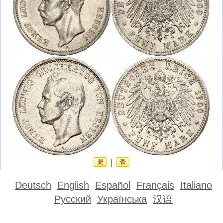
是
|
否
Deutsch
English
Español
Français
Italiano
Русский
Українська
汉语