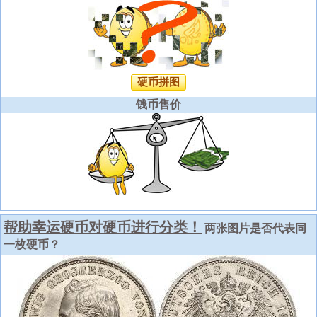
硬币拼图
钱币售价
帮助幸运硬币对硬币进行分类！
两张图片是否代表同
一枚硬币？