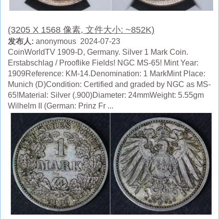
(3205 X 1568 像素, 文件大小: ~852K)
发布人:
anonymous 2024-07-23
CoinWorldTV 1909-D, Germany. Silver 1 Mark Coin.
Erstabschlag / Prooflike Fields! NGC MS-65! Mint Year:
1909Reference: KM-14.Denomination: 1 MarkMint Place:
Munich (D)Condition: Certified and graded by NGC as MS-
65!Material: Silver (.900)Diameter: 24mmWeight: 5.55gm
Wilhelm II (German: Prinz Fr ...