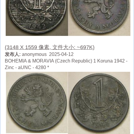
(3148 X 1559 像素, 文件大小: ~697K)
发布人:
anonymous 2025-04-12
BOHEMIA & MORAVIA (Czech Republic) 1 Koruna 1942 -
Zinc - aUNC - 4280 *