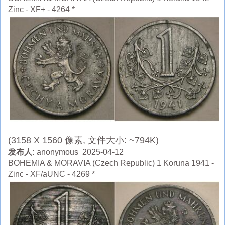
Zinc - XF+ - 4264 *
(3158 X 1560 像素, 文件大小: ~794K)
发布人:
anonymous 2025-04-12
BOHEMIA & MORAVIA (Czech Republic) 1 Koruna 1941 -
Zinc - XF/aUNC - 4269 *