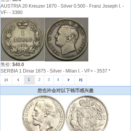
AUSTRIA 20 Kreuzer 1870 - Silver 0.500 - Franz Joseph I. -
VF- - 3380
售价:
$40.0
SERBIA 1 Dinar 1875 - Silver - Milan I. - VF+ - 3537 *
1
2
3
4
您也许会对以下钱币感兴趣