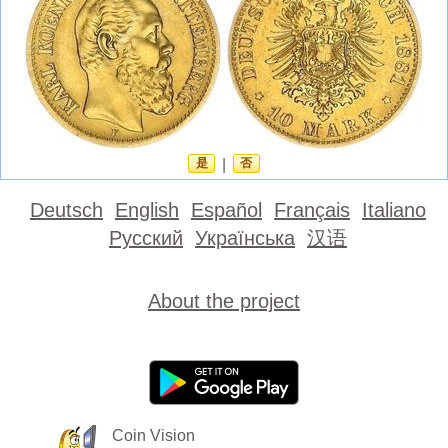
是
|
否
Deutsch
English
Español
Français
Italiano
Русский
Українська
汉语
About the project
Coin Vision