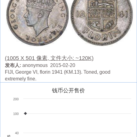
(1005 X 501 像素, 文件大小: ~120K)
发布人:
anonymous 2015-02-20
FIJI, George VI, florin 1941 (KM.13). Toned, good
extremely fine.