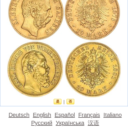
是
|
否
Deutsch
English
Español
Français
Italiano
Русский
Українська
汉语