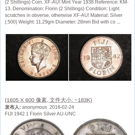
(2 Shillings) Coin. XF-AU! Mint Year 1938 Reference: KM-
13. Denomination: Florin (2 Shillings) Condition: Light
scratches in obverse, otherwise XF-AU! Material: Silver
(.500) Weight: 11.29gm Diameter: 28mm Bid with co ...
(1605 X 600 像素, 文件大小: ~183K)
发布人:
anonymous 2016-02-24
FIJI 1942 1 Florin Silver AU-UNC