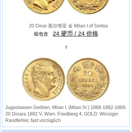
20 Dinar 塞尔维亚 金 Milan I of Serbia
24 硬币
/ 24 价格
组包含
⇑
Jugoslawien-Serbien. Milan I. (Milan IV.) 1868-1882-1889.
20 Dinara 1882 V, Wien. Friedberg 4. GOLD. Winziger
Randfehler, fast vorzüglich