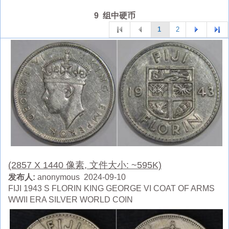
9 组中硬币
1
2
(2857 X 1440 像素, 文件大小: ~595K)
发布人:
anonymous 2024-09-10
FIJI 1943 S FLORIN KING GEORGE VI COAT OF ARMS
WWII ERA SILVER WORLD COIN