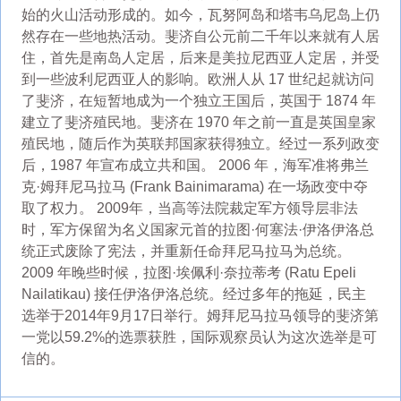
始的火山活动形成的。如今，瓦努阿岛和塔韦乌尼岛上仍
然存在一些地热活动。斐济自公元前二千年以来就有人居
住，首先是南岛人定居，后来是美拉尼西亚人定居，并受
到一些波利尼西亚人的影响。欧洲人从 17 世纪起就访问
了斐济，在短暂地成为一个独立王国后，英国于 1874 年
建立了斐济殖民地。斐济在 1970 年之前一直是英国皇家
殖民地，随后作为英联邦国家获得独立。经过一系列政变
后，1987 年宣布成立共和国。 2006 年，海军准将弗兰
克·姆拜尼马拉马 (Frank Bainimarama) 在一场政变中夺
取了权力。 2009年，当高等法院裁定军方领导层非法
时，军方保留为名义国家元首的拉图·何塞法·伊洛伊洛总
统正式废除了宪法，并重新任命拜尼马拉马为总统。
2009 年晚些时候，拉图·埃佩利·奈拉蒂考 (Ratu Epeli
Nailatikau) 接任伊洛伊洛总统。经过多年的拖延，民主
选举于2014年9月17日举行。姆拜尼马拉马领导的斐济第
一党以59.2%的选票获胜，国际观察员认为这次选举是可
信的。