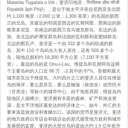
Matanitu Tugalala o Viti；斐济印地语：रिपब्लिक ऑफ फीजी
Ripablik ăph Phījī），是位于南太平洋美拉尼西亚东北部
约 1,100 海里（2,000 公里；1,300 英里）的岛国的新西
兰的北岛。其最近的邻国是西边的瓦努阿图、西南边的新
喀里多尼亚、东南边的新西兰克马德克群岛、东边的汤
加、东北边的萨摩亚群岛和法国的瓦利斯和富图纳群岛、
北边的图瓦卢。斐济是一个由 332 多个岛屿组成的群
岛，其中 110 个岛屿永久有人居住，还有 500 多个小
岛，陆地总面积约 18,300 平方公里（7,100 平方英
里）。最远的岛屿是 Onu-i-Lau。维提岛和瓦努阿岛这两
个主要岛屿的人口近 86 万，占其中的 87%。首都和最大
城市苏瓦位于维提岛。大约四分之三的斐济人居住在维提
岛的海岸，要么是苏瓦，要么是楠迪（旅游业）或劳托卡
（甘蔗业）等较小的城市中心。由于地形原因，维提岛内
陆地区人烟稀少。斐济拥有丰富的森林、矿产和渔业资
源，是太平洋地区最发达的经济体之一。如今，外汇的主
要来源是旅游业和食糖出口。该国的货币是斐济元。斐济
的地方政府以市议会和镇议会的形式接受地方政府和城市
发展部的监督。斐济的大部分岛屿是由大约 1.5 亿年前开