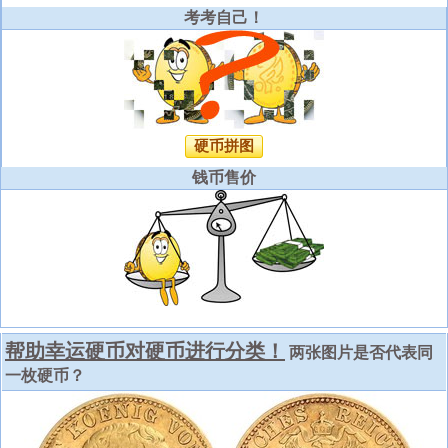
考考自己！
硬币拼图
钱币售价
帮助幸运硬币对硬币进行分类！
两张图片是否代表同
一枚硬币？