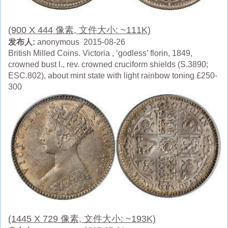
(900 X 444 像素, 文件大小: ~111K)
发布人:
anonymous 2015-08-26
British Milled Coins. Victoria , ‘godless’ florin, 1849,
crowned bust l., rev. crowned cruciform shields (S.3890;
ESC.802), about mint state with light rainbow toning £250-
300
(1445 X 729 像素, 文件大小: ~193K)