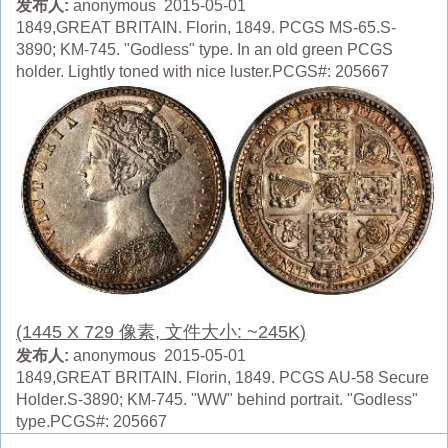
发布人:
anonymous 2015-05-01
1849,GREAT BRITAIN. Florin, 1849. PCGS MS-65.S-
3890; KM-745. "Godless" type. In an old green PCGS
holder. Lightly toned with nice luster.PCGS#: 205667
(1445 X 729 像素, 文件大小: ~245K)
发布人:
anonymous 2015-05-01
1849,GREAT BRITAIN. Florin, 1849. PCGS AU-58 Secure
Holder.S-3890; KM-745. "WW" behind portrait. "Godless"
type.PCGS#: 205667