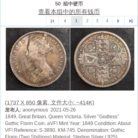
50 组中硬币
查看本组中的所有钱币
1
2
3
4
(1737 X 850 像素, 文件大小: ~414K)
发布人:
anonymous 2021-05-26
1849, Great Britain, Queen Victoria. Silver "Godless"
Gothic Florin Coin. aVF! Mint Year: 1849 Condition: About
VF! Reference: S-3890, KM-745. Denomination: Gothic
Florin (Two Shillings) Material: Sterling Silver (.925)