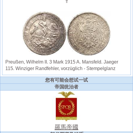
⇑
Preußen, Wilhelm II. 3 Mark 1915 A. Mansfeld. Jaeger
115. Winziger Randfehler, vorzüglich - Stempelglanz
您有可能会想试一试
帝国统治者
羅馬帝國