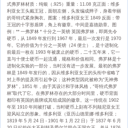
式弗罗林材质：纯银（.925）重量：11.08 克正面：维多
利亚女王头戴王冠，面朝左侧，头发编成辫子，身着华丽
的哥特式紧身胸衣。图案：维多利亚女王 1849 反面：带
王冠的十字形盾牌，角上有徽章。中间是嘉德勋章。图
例：** 一弗罗林 * 十分之一英镑 英国弗罗林，即两先令
硬币，从 1849 年发行到 1967 年，最后一次发行是 1970
年。它的价值为十分之一英镑（24 便士），是十进制化
前最后一枚在 1993 年被废止的硬币，二十五年来，它一
直与十便士硬币一起流通，规格和价值相同。弗罗林是十
进制化实验的一部分，当时没有进一步发展。最初的弗罗
林是 1849 年发行的，因从维多利亚女王的头衔中省略了
对上帝的提及而引起争议；这种类型因此被称为“无神弗
罗林”，1851 年，由于其设计和字体风格，“哥特式弗罗
林”取代了它。在弗罗林存在的大部分时间里，硬币背面
都印有英国的盾牌或其组成国的徽章。这一传统在 1902
年至 1910 年间被打破，当时硬币上刻有不列颠尼亚女王
迎风站立的形象。维多利亚（亚历山德里娜·维多利亚；
1819 年 5 月 24 日 - 1901 年 1 月 22 日）于 1837 年 6 月
20 日起担任大不列颠及爱尔兰联合王国女王，并从 1876