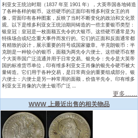
利亚女王统治时期（1837 年至 1901 年），大英帝国各地铸造
了各种各样的银币。这些硬币的正面印有维多利亚女王的肖
像，背面印有各种图案，反映了当时不断变化的政治和文化景
观。以下是维多利亚女王统治期间铸造的一些主要银币类型：
银皇冠：皇冠是一枚面额五先令的大银币。这些硬币通常是为
特殊场合或纪念重大事件而发行的。它们的正面和反面通常都
有精致的设计，展示重要的符号或国家徽章。半克朗银币：半
克朗是一种较小的银币，面额为两先令六便士。这些硬币在整
个大英帝国广泛流通并用于日常交易。银先令：先令是大英帝
国的标准货币单位，印有维多利亚女王肖像的银先令硬币被大
量铸造。它们用于各种交易，是日常商业的重要组成部分。银
六便士：六便士是另一种常用的面额，价值半先令。印有维多
利亚女王肖像的六便士银币广泛 ...
更多……
WWW 上最近出售的相关物品