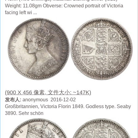
Weight: 11.08gm Obverse: Crowned portrait of Victoria
facing left wi ...
(900 X 456 像素, 文件大小: ~147K)
发布人:
anonymous 2016-12-02
Großbritannien, Victoria Florin 1849. Godless type. Seaby
3890. Sehr schön