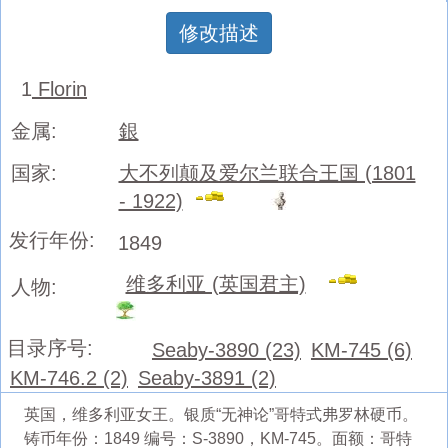
修改描述
1
Florin
金属:
銀
国家:
大不列颠及爱尔兰联合王国 (1801
- 1922)
发行年份:
1849
维多利亚 (英国君主)
人物:
目录序号:
Seaby-3890 (23)
KM-745 (6)
KM-746.2 (2)
Seaby-3891 (2)
英国，维多利亚女王。银质“无神论”哥特式弗罗林硬币。
铸币年份：1849 编号：S-3890，KM-745。面额：哥特