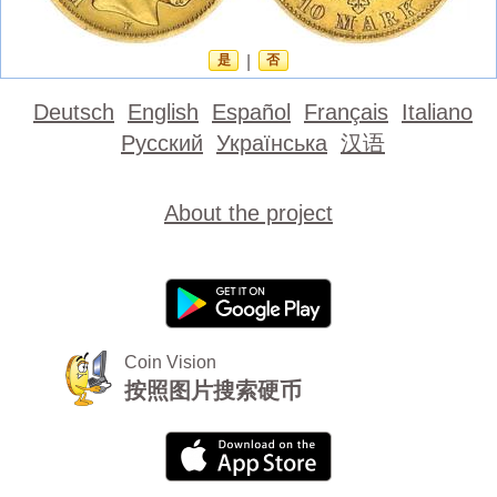
是
|
否
Deutsch
English
Español
Français
Italiano
Русский
Українська
汉语
About the project
Coin Vision
按照图片搜索硬币