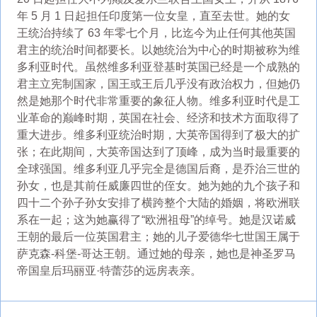
年 5 月 1 日起担任印度第一位女皇，直至去世。她的女
王统治持续了 63 年零七个月，比迄今为止任何其他英国
君主的统治时间都要长。以她统治为中心的时期被称为维
多利亚时代。虽然维多利亚登基时英国已经是一个成熟的
君主立宪制国家，国王或王后几乎没有政治权力，但她仍
然是她那个时代非常重要的象征人物。维多利亚时代是工
业革命的巅峰时期，英国在社会、经济和技术方面取得了
重大进步。维多利亚统治时期，大英帝国得到了极大的扩
张；在此期间，大英帝国达到了顶峰，成为当时最重要的
全球强国。维多利亚几乎完全是德国后裔，是乔治三世的
孙女，也是其前任威廉四世的侄女。她为她的九个孩子和
四十二个孙子孙女安排了横跨整个大陆的婚姻，将欧洲联
系在一起；这为她赢得了“欧洲祖母”的绰号。她是汉诺威
王朝的最后一位英国君主；她的儿子爱德华七世国王属于
萨克森-科堡-哥达王朝。通过她的母亲，她也是神圣罗马
帝国皇后玛丽亚·特蕾莎的远房表亲。