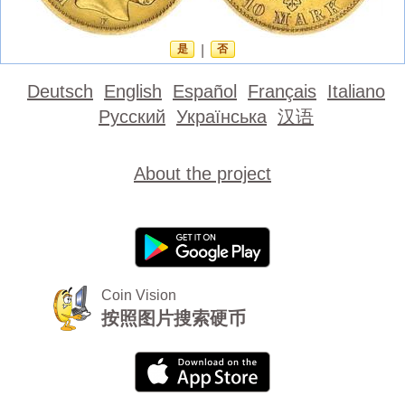
是
|
否
Deutsch
English
Español
Français
Italiano
Русский
Українська
汉语
About the project
Coin Vision
按照图片搜索硬币