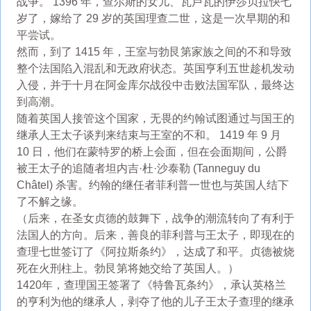
战争。 1396 年，查尔斯的女儿、瓦卢瓦的伊莎贝拉快七
岁了，嫁给了 29 岁的英国理查二世，这是一次早期的和
平尝试。
然而，到了 1415 年，王室与勃艮第家族之间的不和导致
整个法国陷入混乱和无政府状态。英国亨利五世趁机发动
入侵，并于十月在阿金库尔战役中击败法国军队，最终达
到高潮。
随着英国人接管这个国家，无畏的约翰试图通过与国王的
继承人王太子谈判来结束与王室的不和。 1419 年 9 月
10 日，他们在蒙特罗的桥上会面，但在会面期间，公爵
被王太子的追随者坦内吉·杜·沙泰勒 (Tanneguy du
Châtel) 杀害。约翰的继任者菲利普一世也与英国人结下
了不解之缘。
（后来，在圣女贞德的鼓舞下，战争的潮流转向了有利于
法国人的方向。后来，善良的菲利普与王太子，即现在的
查理七世签订了《阿拉斯条约》，达成了和平。贞德被烧
死在火刑柱上。勃艮第将她交给了英国人。）
1420年，查理国王签署了《特鲁瓦条约》，承认英格兰
的亨利为他的继承人，剥夺了他的儿子王太子查理的继承