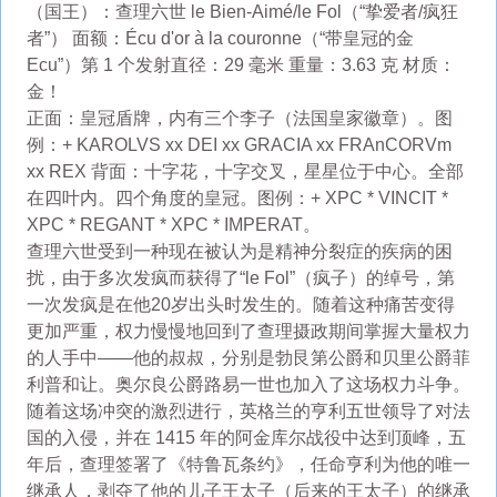
（国王）：查理六世 le Bien-Aimé/le Fol（“挚爱者/疯狂
者”） 面额：Écu d'or à la couronne（“带皇冠的金
Ecu”）第 1 个发射直径：29 毫米 重量：3.63 克 材质：
金！
正面：皇冠盾牌，内有三个李子（法国皇家徽章）。图
例：+ KAROLVS xx DEI xx GRACIA xx FRAnCORVm
xx REX 背面：十字花，十字交叉，星星位于中心。全部
在四叶内。四个角度的皇冠。图例：+ XPC * VINCIT *
XPC * REGANT * XPC * IMPERAT。
查理六世受到一种现在被认为是精神分裂症的疾病的困
扰，由于多次发疯而获得了“le Fol”（疯子）的绰号，第
一次发疯是在他20岁出头时发生的。随着这种痛苦变得
更加严重，权力慢慢地回到了查理摄政期间掌握大量权力
的人手中——他的叔叔，分别是勃艮第公爵和贝里公爵菲
利普和让。奥尔良公爵路易一世也加入了这场权力斗争。
随着这场冲突的激烈进行，英格兰的亨利五世领导了对法
国的入侵，并在 1415 年的阿金库尔战役中达到顶峰，五
年后，查理签署了《特鲁瓦条约》，任命亨利为他的唯一
继承人，剥夺了他的儿子王太子（后来的王太子）的继承