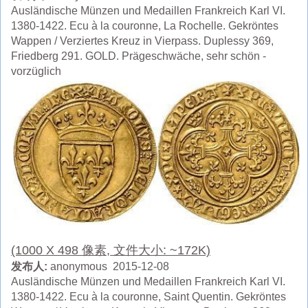
Ausländische Münzen und Medaillen Frankreich Karl VI.
1380-1422. Ecu à la couronne, La Rochelle. Gekröntes
Wappen / Verziertes Kreuz in Vierpass. Duplessy 369,
Friedberg 291. GOLD. Prägeschwäche, sehr schön -
vorzüglich
(1000 X 498 像素, 文件大小: ~172K)
发布人:
anonymous 2015-12-08
Ausländische Münzen und Medaillen Frankreich Karl VI.
1380-1422. Ecu à la couronne, Saint Quentin. Gekröntes