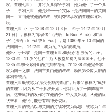
权。查理七世），并将女儿嫁给亨利；她为他生了一个儿
子——亨利六世，他是唯一一位实际上是法国国王的英国
国王，直到他被他的叔叔、被剥夺继承权的查理驱逐出
境。
查理六世（生于 1368 年 12 月 3 日 – 卒于 14​​22 年 10 月
21 日），被称为“挚爱者”（法语：le Bien-Aimé）和“疯
子”（法语：le Fol 或 le Fou），是 1380 年至 10 年间的
法国国王。 1422年，成为瓦卢瓦家族成员。
他出生于巴黎，是国王查理五世和珍妮·德·波旁的儿子。
1380 年，11 岁的他在兰斯大教堂加冕为法国国王。他于
1385 年与巴伐利亚的伊莎博结婚。在 1388 年他完全掌
权为国王之前，法国主要由他的叔叔、勃艮第公爵大胆的
菲利普统治。
查理六世既被称为“深受爱戴的查理”，后来又被称为“疯狂
的查理”，因为从二十多岁开始，他就经历了一阵阵精神
病。这些疯狂的发作将在他的余生中反复出现。从他的症
状来看，他很可能患有精神分裂症。
查理六世的统治以与英国的持续冲突为标志，被称为百年