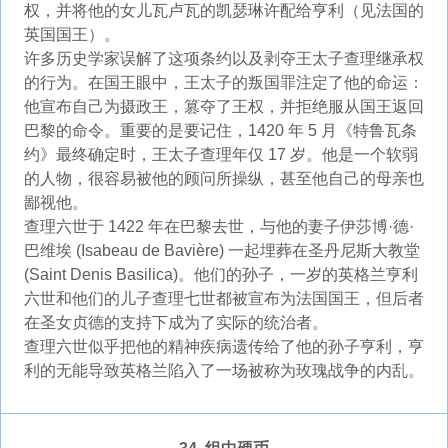
权，并将他的女儿瓦卢瓦的凯瑟琳许配给亨利（见法国的
英国国王）。
许多历史学家误解了这项条约以及剥夺王太子查理继承权
的行为。在国王眼中，王太子的叛国罪注定了他的命运：
他宣布自己为摄政王，篡夺了王权，并拒绝服从国王返回
巴黎的命令。重要的是要记住，1420 年 5 月《特鲁瓦条
约》最终确定时，王太子查理年仅 17 岁。他是一个软弱
的人物，很容易被他的顾问所操纵，甚至他自己的母亲也
鄙视他。
查理六世于 1422 年在巴黎去世，与他的妻子伊莎博·德·
巴维埃 (Isabeau de Bavière) 一起埋葬在圣丹尼斯大教堂
(Saint Denis Basilica)。他们的孙子，一岁的英格兰亨利
六世和他们的儿子查理七世都被宣布为法国国王，但后者
在圣女贞德的支持下成为了实际的统治者。
查理六世似乎把他的精神疾病遗传给了他的孙子亨利，亨
利的无能导致英格兰陷入了一场被称为玫瑰战争的内乱。