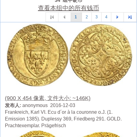
34 组中硬币
查看本组中的所有钱币
1
2
3
4
(900 X 454 像素, 文件大小: ~146K)
发布人:
anonymous 2016-12-03
Frankreich, Karl VI. Ecu d´or à la couronne o.J. (1.
Emission 1385). Duplessy 369, Friedberg 291. GOLD.
Prachtexemplar. Prägefrisch