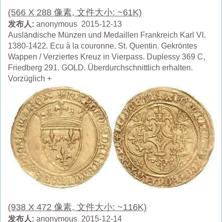
(566 X 288 像素, 文件大小: ~61K)
发布人:
anonymous 2015-12-13
Ausländische Münzen und Medaillen Frankreich Karl VI.
1380-1422. Ecu à la couronne, St. Quentin. Gekröntes
Wappen / Verziertes Kreuz in Vierpass. Duplessy 369 C,
Friedberg 291. GOLD. Überdurchschnittlich erhalten.
Vorzüglich +
(938 X 472 像素, 文件大小: ~116K)
发布人:
anonymous 2015-12-14