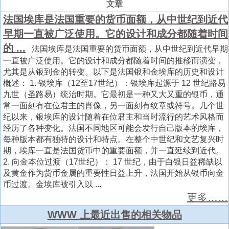
文章
法国埃库是法国重要的货币面额，从中世纪到近代
早期一直被广泛使用。它的设计和成分都随着时间
的 ...
法国埃库是法国重要的货币面额，从中世纪到近代早期
一直被广泛使用。它的设计和成分都随着时间的推移而演变，
尤其是从银到金的转变。以下是法国银和金埃库的历史和设计
概述： 1. 银埃库（12至17世纪）：银埃库起源于 12 世纪路易
九世（圣路易）统治时期。它最初是一种又大又重的银币，通
常一面刻有在位君主的肖像，另一面刻有纹章或符号。几个世
纪以来，银埃库的设计随着在位君主和当时流行的艺术风格而
经历了各种变化。法国不同地区可能会发行自己版本的埃库，
每种版本都有独特的设计和特点。在整个中世纪和文艺复兴时
期，埃库一直是法国货币中的重要面额，并一直延续到近代。
2. 向金本位过渡（17世纪）： 17 世纪，由于白银日益稀缺以
及黄金作为货币金属的重要性日益上升，法国开始从银币向金
币过渡。金埃库被引入以 ...
更多……
WWW 上最近出售的相关物品