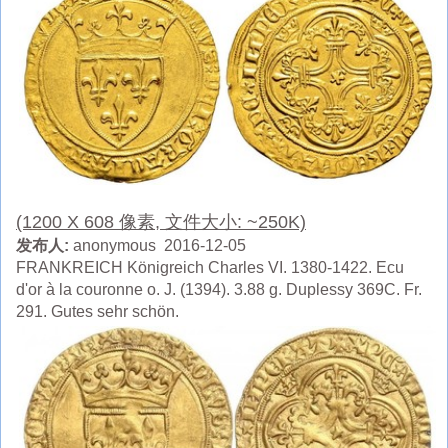
(1200 X 608 像素, 文件大小: ~250K)
发布人:
anonymous 2016-12-05
FRANKREICH Königreich Charles VI. 1380-1422. Ecu
d'or à la couronne o. J. (1394). 3.88 g. Duplessy 369C. Fr.
291. Gutes sehr schön.