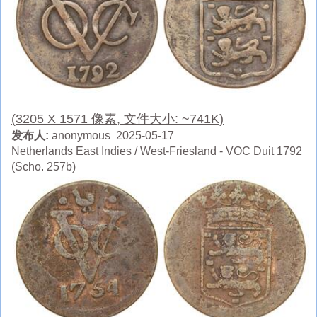
(3205 X 1571 像素, 文件大小: ~741K)
发布人:
anonymous 2025-05-17
Netherlands East Indies / West-Friesland - VOC Duit 1792
(Scho. 257b)