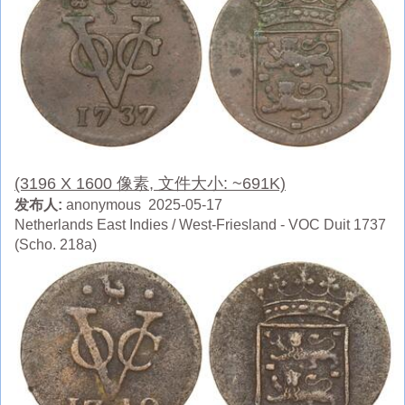
(3196 X 1600 像素, 文件大小: ~691K)
发布人:
anonymous 2025-05-17
Netherlands East Indies / West-Friesland - VOC Duit 1737
(Scho. 218a)