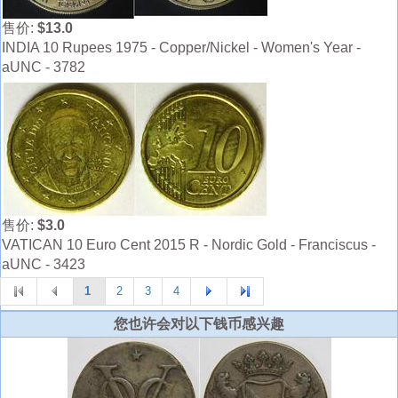
售价:
$13.0
INDIA 10 Rupees 1975 - Copper/Nickel - Women's Year -
aUNC - 3782
售价:
$3.0
VATICAN 10 Euro Cent 2015 R - Nordic Gold - Franciscus -
aUNC - 3423
1
2
3
4
您也许会对以下钱币感兴趣