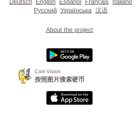
Deutsch
English
Español
Français
Italiano
Русский
Українська
汉语
About the project
Coin Vision
按照图片搜索硬币