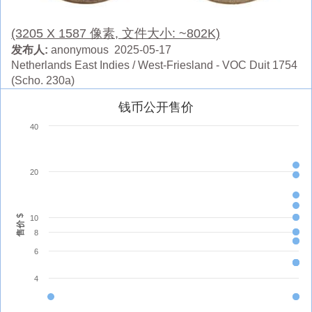
(3205 X 1587 像素, 文件大小: ~802K)
发布人:
anonymous 2025-05-17
Netherlands East Indies / West-Friesland - VOC Duit 1754
(Scho. 230a)