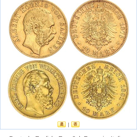
是
|
否