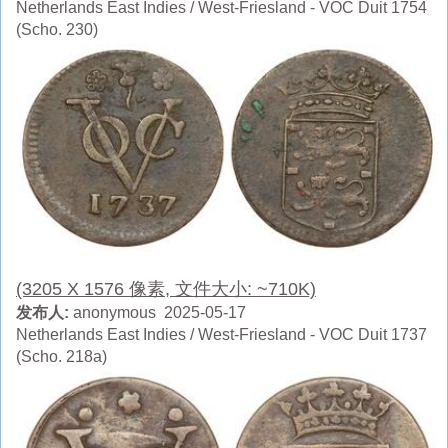
Netherlands East Indies / West-Friesland - VOC Duit 1754
(Scho. 230)
(3205 X 1576 像素, 文件大小: ~710K)
发布人:
anonymous 2025-05-17
Netherlands East Indies / West-Friesland - VOC Duit 1737
(Scho. 218a)