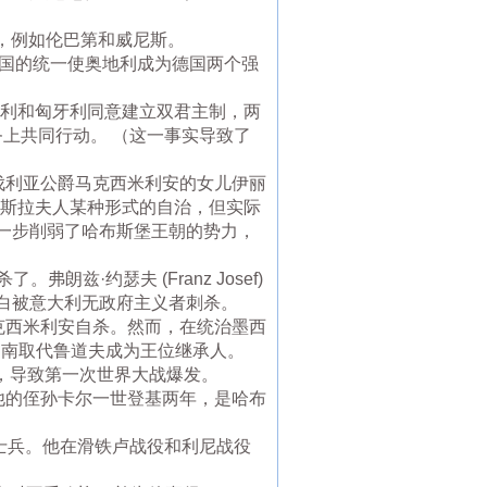
地，例如伦巴第和威尼斯。
 年德国的统一使奥地利成为德国两个强
地利和匈牙利同意建立双君主制，两
务上共同行动。 （这一事实导致了
巴伐利亚公爵马克西米利安的女儿伊丽
利斯拉夫人某种形式的自治，但实际
一步削弱了哈布斯堡王朝的势力，
兹·约瑟夫 (Franz Josef)
，伊丽莎白被意大利无政府主义者刺杀。
克西米利安自杀。然而，在统治墨西
斐迪南取代鲁道夫成为王位继承人。
机，导致第一次世界大战爆发。
中战败。他的侄孙卡尔一世登基两年，是哈布
的士兵。他在滑铁卢战役和利尼战役