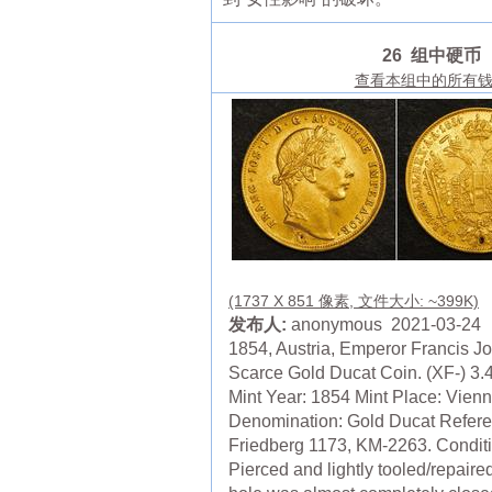
26 组中硬币
查看本组中的所有
(1737 X 851 像素, 文件大小: ~399K)
发布人:
anonymous 2021-03-24
1854, Austria, Emperor Francis Jo
Scarce Gold Ducat Coin. (XF-) 3.
Mint Year: 1854 Mint Place: Vienn
Denomination: Gold Ducat Refere
Friedberg 1173, KM-2263. Conditi
Pierced and lightly tooled/repaired