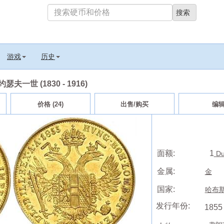
游戏
历史
夫一世 (1830 - 1916)
价格 (24)
出售/购买
编
面额:
1
Du
金属:
金
国家:
哈布
发行年份:
1855