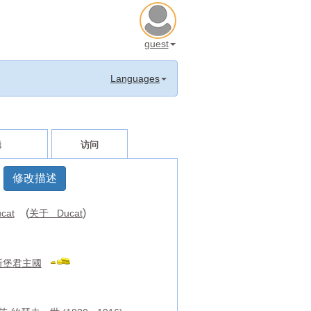
guest
Languages
辑
访问
修改描述
(
)
cat
关于 Ducat
斯堡君主國