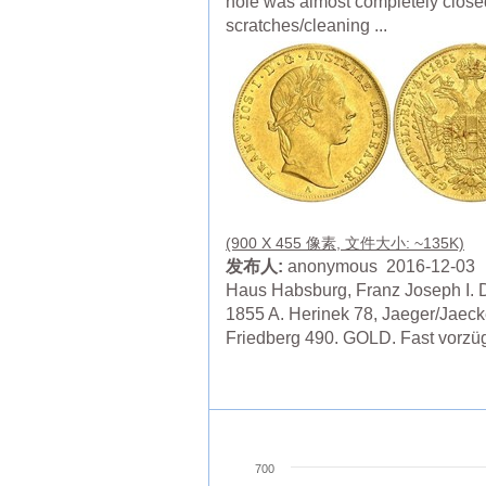
hole was almost completely close
scratches/cleaning ...
(900 X 455 像素, 文件大小: ~135K)
发布人:
anonymous 2016-12-03
Haus Habsburg, Franz Joseph I. 
1855 A. Herinek 78, Jaeger/Jaeck
Friedberg 490. GOLD. Fast vorzüg