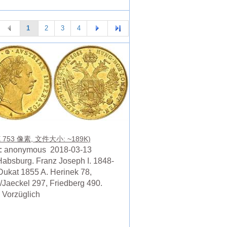
1
2
3
4
X 753 像素, 文件大小: ~189K)
:
anonymous 2018-03-13
absburg. Franz Joseph I. 1848-
Dukat 1855 A. Herinek 78,
/Jaeckel 297, Friedberg 490.
Vorzüglich