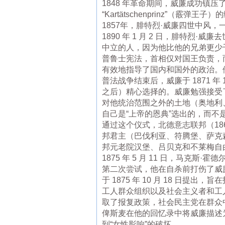
1848 年革命期间，威廉成功镇
“Kartätschenprinz”（霰弹王子
1857年，腓特烈·威廉四世中风，一
1890 年 1 月 2 日，腓特
中立的人，因为他比他的兄弟更少
普鲁士宪法，首相仅对国王负责，
有效地指导了国内和国外的政治。
普法战争结束后，威廉于 1871 
之后）精心选择的。威廉勉强接受
对他统治范围之外的土地（奥地利、
自己是“上帝的恩典”选出的，而不
通过这个仪式，北德意志联邦（1867-
邦君主（巴伐利亚、符腾堡、萨克森、巴
邦元老院汉堡、吕贝克和不莱梅自
1875 年 5 月 11 日，马克斯·霍
第二次尝试，他在自杀前打伤了威
于 1875 年 10 月 18 
工人群众组织以及社会主义者和工人
取了报复政策，社会民主党在群众中的
俾斯麦在他的回忆录中将威廉描述
到“女性影响”的破坏。