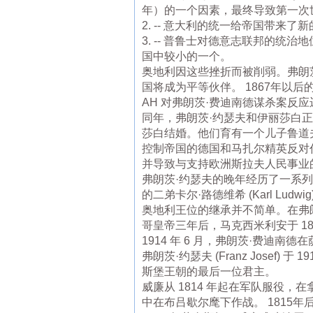
年）的一个因素，最终导致第一次
2. -- 意大利的统一给帝国带
3. -- 普鲁士对德意志联邦的统
国中较小的一个。
奥地利因这些挫折而被削弱。弗朗
国将成为平等伙伴。 1867年以
AH 对弗朗茨·费迪南德谋杀案反
同年，弗朗茨·约瑟夫和伊丽莎白正
莎白结婚。他们育有一个儿子鲁道
控制帝国的德国和马扎尔精英反对
并导致与支持欧洲斯拉夫人民事业
弗朗茨·约瑟夫的晚年经历了一系列家庭
的二弟卡尔·路德维希 (Karl Lu
奥地利王位的继承并不简单。在弗
哥皇帝三年后，马克西米利安于 1
1914 年 6 月，弗朗茨·费
弗朗茨·约瑟夫 (Franz Jose
斯堡王朝的最后一位君主。
威廉从 1814 年起在军队服役
中在布吕歇尔麾下作战。 1815