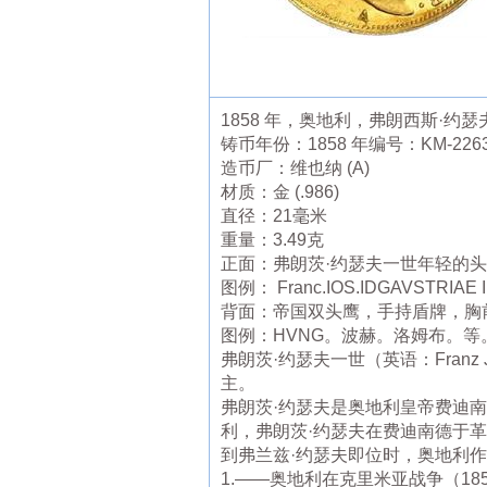
1858 年，奥地利，弗朗西斯·
铸币年份：1858 年编号：KM-22
造币厂：维也纳 (A)
材质：金 (.986)
直径：21毫米
重量：3.49克
正面：弗朗茨·约瑟夫一世年轻的
图例： Franc.IOS.IDGAVSTRIAE 
背面：帝国双头鹰，手持盾牌，胸
图例：HVNG。波赫。洛姆布。等。维
弗朗茨·约瑟夫一世（英语：Franz
主。
弗朗茨·约瑟夫是奥地利皇帝费迪
利，弗朗茨·约瑟夫在费迪南德于革命
到弗兰兹·约瑟夫即位时，奥地利
1.——奥地利在克里米亚战争（18