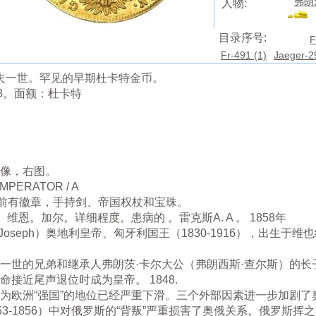
弗朗茨
人物:
目录序号:
F
Fr-491 (1)
Jaeger-2
约瑟夫一世。罕见的早期杜卡特金币。
63。面额：杜卡特
头像，右图。
IMPERATOR / A
前有徽章，手持剑、帝国权杖和宝珠。
恩。加尔。详细程度。患病的 。雷克斯A. A 。 1858年
 Joseph）奥地利皇帝、匈牙利国王（1830-1916），出生
南一世的兄弟和继承人弗朗茨·卡尔大公（弗朗西斯·查尔斯）的
接近尾声退位时成为皇帝。 1848.
作为欧洲“强国”的地位已经严重下滑。三个外部因素进一步加剧了
53-1856）中对俄罗斯的“背叛”严重损害了奥俄关系。俄罗斯挥