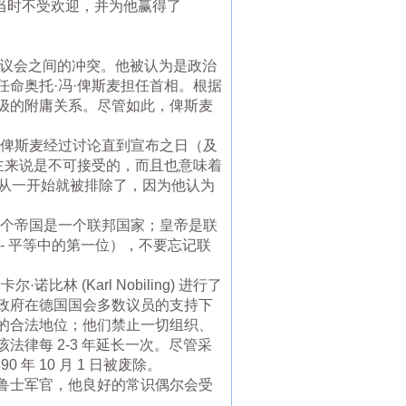
在当时不受欢迎，并为他赢得了
由派议会之间的冲突。他被认为是政治
命奥托·冯·俾斯麦担任首相。根据
级的附庸关系。尽管如此，俾斯麦
头衔是俾斯麦经过讨论直到宣布之日（及
主来说是不可接受的，而且也意味着
衔从一开始就被排除了，因为他认为
18）。这个帝国是一个联邦国家；皇帝是联
s - 平等中的第一位），不要忘记联
比林 (Karl Nobiling) 进行了
政府在德国国会多数议员的支持下
主党的合法地位；他们禁止一切组织、
律每 2-3 年延长一次。尽管采
 10 月 1 日被废除。
鲁士军官，他良好的常识偶尔会受