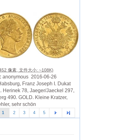
 452 像素, 文件大小: ~108K)
:
anonymous 2016-06-26
absburg, Franz Joseph I. Dukat
. Herinek 78, Jaeger/Jaeckel 297,
erg 490. GOLD. Kleine Kratzer,
hler, sehr schön
1
2
3
4
5