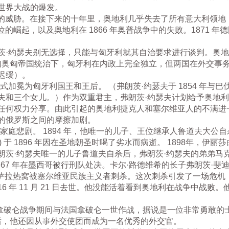
世界大战的爆发。
来了新的威胁。在接下来的十年里，奥地利几乎失去了所有意大利领
治地位的崛起，以及奥地利在 1866 年奥普战争中的失败。1871
茨·约瑟夫别无选择，只能与匈牙利就其自治要求进行谈判。奥
后的奥匈帝国统治下，匈牙利在内政上完全独立，但两国在外交事
应迟缓）。
式加冕为匈牙利国王和王后。 （弗朗茨·约瑟夫于 1854 年与
夫和三个女儿。）作为双重君主，弗朗茨·约瑟夫计划给予奥地
任何权力分享。由此引起的奥地利捷克人和塞尔维亚人的不满进
的俄罗斯之间的摩擦加剧。
悲剧。 1894 年，他唯一的儿子、王位继承人鲁道夫大公自杀了。弗朗
dwig) 于 1896 年因在圣地朝圣时喝了劣水而病逝。 1898年
朗茨·约瑟夫唯一的儿子鲁道夫自杀后，弗朗茨·约瑟夫的弟弟马
867 年在墨西哥被行刑队处决。卡尔·路德维希的长子弗朗茨·
迪南德在萨拉热窝被塞尔维亚民族主义者刺杀。这次刺杀引发了一场危
f) 于 1916 年 11 月 21 日去世。他没能活着看到奥地利在战争
，在拿破仑战争期间与法国拿破仑一世作战，据说是一位非常勇敢
年后，他还因从事外交使团而成为一名优秀的外交官。