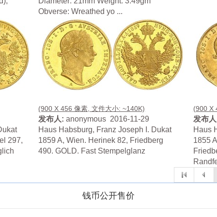
d),
Diameter: 21mm Weight: 3.49gm
Obverse: Wreathed yo ...
(900 X 456 像素, 文件大小: ~140K)
(900 X
发布人:
anonymous 2016-11-29
发布人
Dukat
Haus Habsburg, Franz Joseph I. Dukat
Haus H
el 297,
1859 A, Wien. Herinek 82, Friedberg
1855 A
lich
490. GOLD. Fast Stempelglanz
Friedb
Randfe