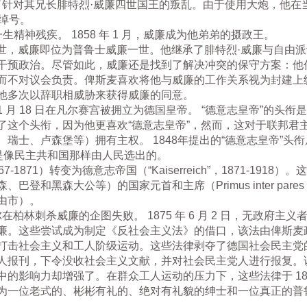
压了针对其兄长腓特烈·威廉四世国王的叛乱。由于使用大炮，他
）的绰号。
生精神残疾。 1858 年 1 月，威廉成为他弟弟的摄政王。
烈·威廉去世，威廉即位为普鲁士威廉一世。他继承了腓特烈·威廉与自
干预政治。尽管如此，威廉还是找到了解决冲突的保守方案：他任
而不对议会负责。俾斯麦喜欢将他与威廉的工作关系视为封建上
他多次以辞职相威胁来获得威廉的同意。
年 1 月 18 日在凡尔赛宫被拥立为德国皇帝。 “德意志皇帝”的
了这个头衔，因为他更喜欢“德意志皇帝”，然而，这对于联邦君
瑞士、卢森堡等）拥有主权。 1848年提出的“德意志皇帝”头
是像民主共和国那样由人民选出的。
1871）转变为德意志帝国（“Kaiserreich”，1871-19
登和黑森大公等）的国家元首和主席（Primus inter pare
由市）。
德尔在柏林刺杀威廉的企图失败。 1875 年 6 月 2 日，无政府主义者卡尔·诺
廉。这些尝试成为制定《反社会主义法》的借口，该法由俾斯麦
日提出，旨在打击社会主义和工人阶级运动。这些法律剥夺了德国社会民
报刊，下令没收社会主义文献，并对社会民主党人进行报复。该法
影响力却增强了。在群众工人运动的压力下，这些法律于 1890 年
为一位老式的、彬彬有礼的、绝对有礼貌的绅士和一位真正的普