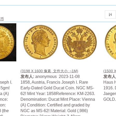
钱币
(3198 X 1600 像素, 文件大小: ~1M)
(1500 
发布人:
anonymous 2023-11-08
发布人
seph I.
1858, Austria, Francis Joseph I. Rare
Haus H
45gm!
Early-Dated Gold Ducat Coin. NGC MS-
1916. 
a (A)
62! Mint Year: 1858Reference: KM-2263.
Jaeger
nce:
Denomination: Ducat Mint Place: Vienna
GOLD. 
on:
(A) Condition: Certified and graded by
 (the
NGC as MS-62! Material: Gold (.986)