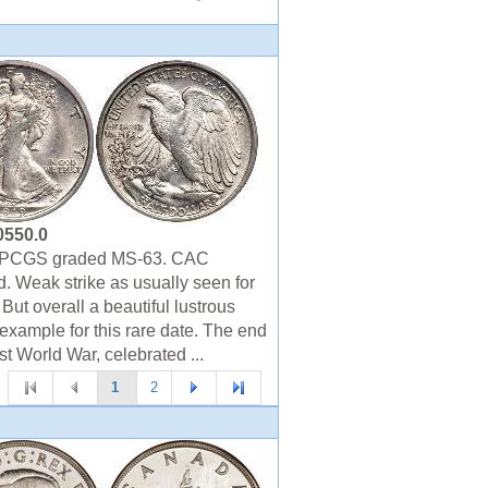
0550.0
 PCGS graded MS-63. CAC
. Weak strike as usually seen for
 But overall a beautiful lustrous
example for this rare date. The end
rst World War, celebrated ...
1
2