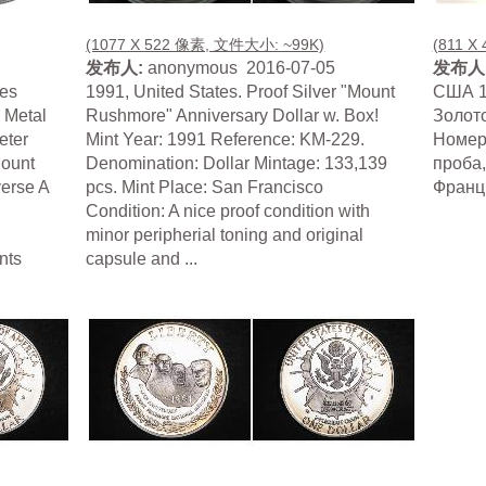
(1077 X 522 像素, 文件大小: ~99K)
(811 X
发布人:
anonymous 2016-07-05
发布人
tes
1991, United States. Proof Silver "Mount
США 1 
 Metal
Rushmore" Anniversary Dollar w. Box!
Золот
eter
Mint Year: 1991 Reference: KM-229.
Номер 
ount
Denomination: Dollar Mintage: 133,139
проба,
erse A
pcs. Mint Place: San Francisco
Франци
Condition: A nice proof condition with
minor peripherial toning and original
nts
capsule and ...