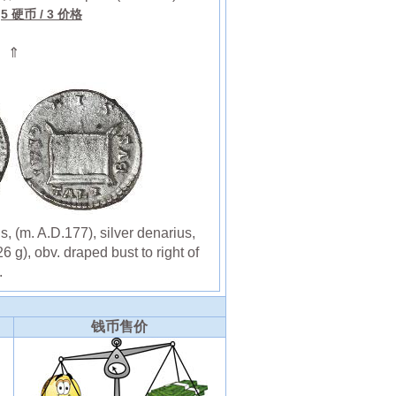
5 硬币
/ 3 价格
⇑
(m. A.D.177), silver denarius,
 g), obv. draped bust to right of
.
钱币售价