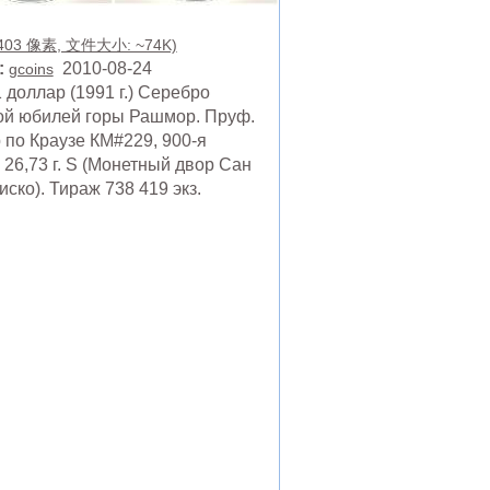
 403 像素, 文件大小: ~74K)
:
2010-08-24
gcoins
доллар (1991 г.) Серебро
ой юбилей горы Рашмор. Пруф.
по Краузе КМ#229, 900-я
 26,73 г. S (Монетный двор Сан
ско). Тираж 738 419 экз.