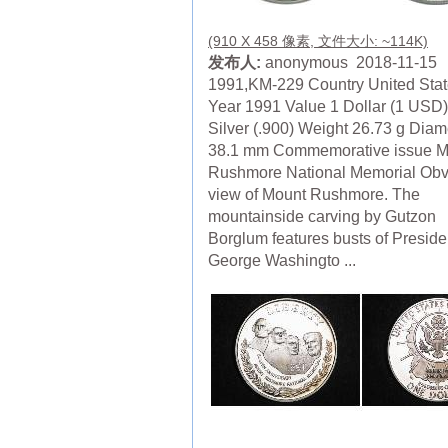
(910 X 458 像素, 文件大小: ~114K)
发布人:
anonymous 2018-11-15
1991,KM-229 Country United Sta
Year 1991 Value 1 Dollar (1 USD)
Silver (.900) Weight 26.73 g Diam
38.1 mm Commemorative issue M
Rushmore National Memorial Obv
view of Mount Rushmore. The
mountainside carving by Gutzon
Borglum features busts of Preside
George Washingto ...