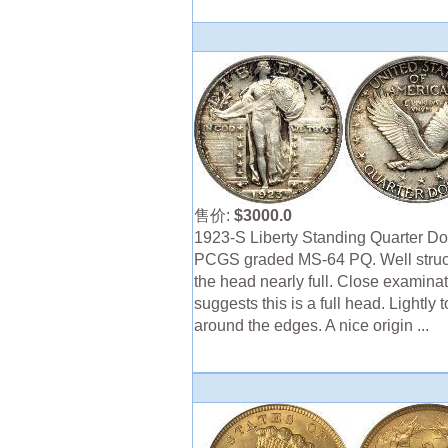
售价:
$3000.0
1923-S Liberty Standing Quarter Dol
PCGS graded MS-64 PQ. Well struc
the head nearly full. Close examina
suggests this is a full head. Lightly 
around the edges. A nice origin ...