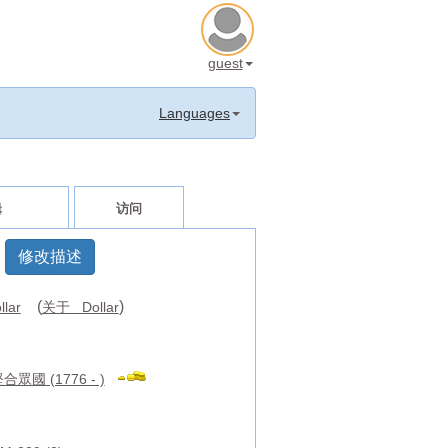
guest
Languages
辑
访问
修改描述
(
)
llar
关于 Dollar
眾國 (1776 - )