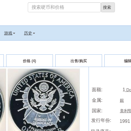
游戏
历史
价格 (4)
出售/购买
编
面额:
1
Do
金属:
銀
国家:
美利堅合
发行年份:
1991