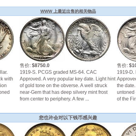
WWW 上最近出售的相关物品
售价:
$8750.0
售价:
$1
lar.
1919-S. PCGS graded MS-64. CAC
1919-D.
k with
Approved. A very popular key date. Light hint
Approved
tion
of gold tone on the obverse. A well struck
the date.
toned
near-Gem that has deep silvery mint frost
untoned 
from center to periphery. A few ...
of the Fi
您也许会对以下钱币感兴趣