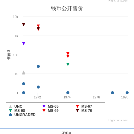
æç«