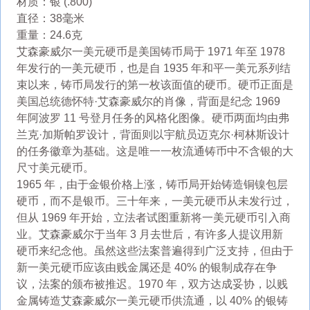
材质：银 (.800)
直径：38毫米
重量：24.6克
艾森豪威尔一美元硬币是美国铸币局于 1971 年至 1978
年发行的一美元硬币，也是自 1935 年和平一美元系列结
束以来，铸币局发行的第一枚该面值的硬币。硬币正面是
美国总统德怀特·艾森豪威尔的肖像，背面是纪念 1969
年阿波罗 11 号登月任务的风格化图像。硬币两面均由弗
兰克·加斯帕罗设计，背面则以宇航员迈克尔·柯林斯设计
的任务徽章为基础。这是唯一一枚流通铸币中不含银的大
尺寸美元硬币。
1965 年，由于金银价格上涨，铸币局开始铸造铜镍包层
硬币，而不是银币。三十年来，一美元硬币从未发行过，
但从 1969 年开始，立法者试图重新将一美元硬币引入商
业。艾森豪威尔于当年 3 月去世后，有许多人提议用新
硬币来纪念他。虽然这些法案普遍得到广泛支持，但由于
新一美元硬币应该由贱金属还是 40% 的银制成存在争
议，法案的颁布被推迟。1970 年，双方达成妥协，以贱
金属铸造艾森豪威尔一美元硬币供流通，以 40% 的银铸