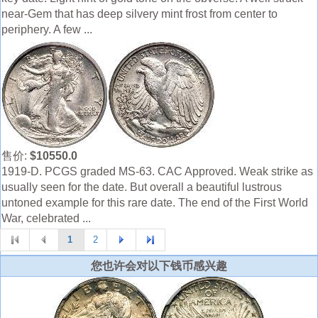
near-Gem that has deep silvery mint frost from center to
periphery. A few ...
售价:
$10550.0
1919-D. PCGS graded MS-63. CAC Approved. Weak strike as
usually seen for the date. But overall a beautiful lustrous
untoned example for this rare date. The end of the First World
War, celebrated ...
1
2
您也许会对以下钱币感兴趣