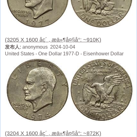
(3205 X 1600 åç´ , æä»¶å¤§å°: ~910K)
发布人:
anonymous 2024-10-04
United States - One Dollar 1977-D - Eisenhower Dollar
(3204 X 1600 åç´ , æä»¶å¤§å°: ~872K)