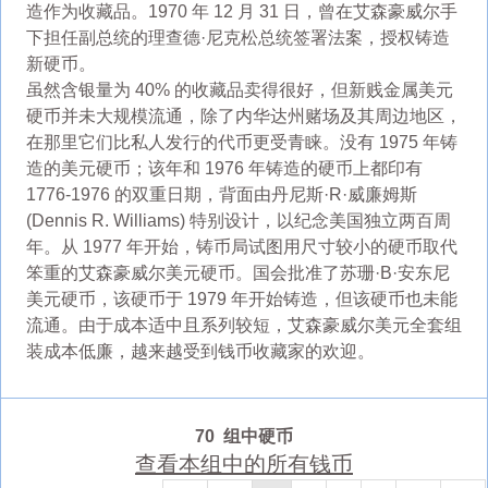
造作为收藏品。1970 年 12 月 31 日，曾在艾森豪威尔手
下担任副总统的理查德·尼克松总统签署法案，授权铸造
新硬币。
虽然含银量为 40% 的收藏品卖得很好，但新贱金属美元
硬币并未大规模流通，除了内华达州赌场及其周边地区，
在那里它们比私人发行的代币更受青睐。没有 1975 年铸
造的美元硬币；该年和 1976 年铸造的硬币上都印有
1776-1976 的双重日期，背面由丹尼斯·R·威廉姆斯
(Dennis R. Williams) 特别设计，以纪念美国独立两百周
年。从 1977 年开始，铸币局试图用尺寸较小的硬币取代
笨重的艾森豪威尔美元硬币。国会批准了苏珊·B·安东尼
美元硬币，该硬币于 1979 年开始铸造，但该硬币也未能
流通。由于成本适中且系列较短，艾森豪威尔美元全套组
装成本低廉，越来越受到钱币收藏家的欢迎。
70 组中硬币
查看本组中的所有钱币