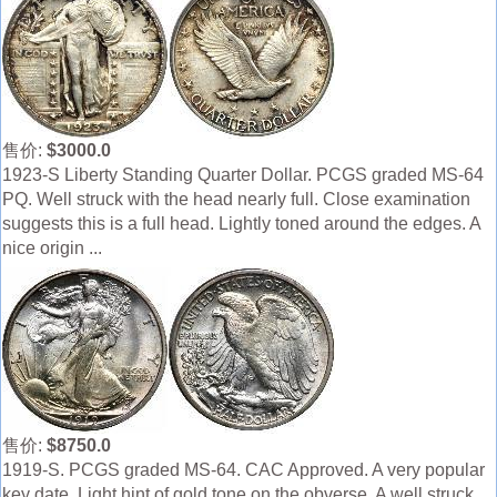
售价:
$3000.0
1923-S Liberty Standing Quarter Dollar. PCGS graded MS-64
PQ. Well struck with the head nearly full. Close examination
suggests this is a full head. Lightly toned around the edges. A
nice origin ...
售价:
$8750.0
1919-S. PCGS graded MS-64. CAC Approved. A very popular
key date. Light hint of gold tone on the obverse. A well struck