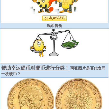
ç¡¬å¸æ¼å¾
钱币售价
帮助幸运硬币对硬币进行分类！
两张图片是否代表同
一枚硬币？