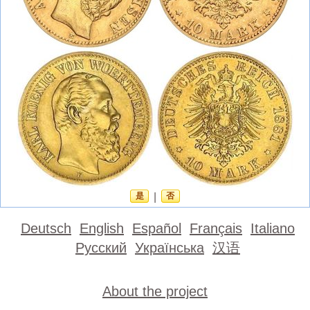
是
|
否
Deutsch
English
Español
Français
Italiano
Русский
Українська
汉语
About the project