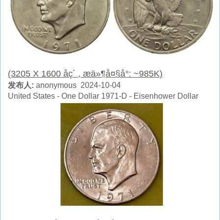
(3205 X 1600 åç´ , æä»¶å¤§å°: ~985K)
发布人:
anonymous 2024-10-04
United States - One Dollar 1971-D - Eisenhower Dollar