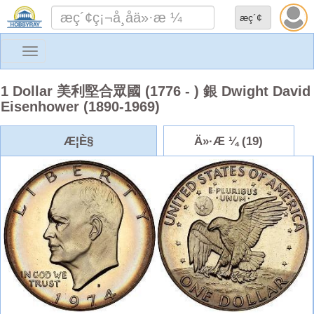
Toggle
navigation
1 Dollar 美利堅合眾國 (1776 - ) 銀 Dwight David
Eisenhower (1890-1969)
Æ¦È§
Ä»·Æ ¼ (19)