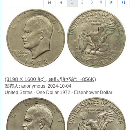
1
2
3
4
(3198 X 1600 åç´ , æä»¶å¤§å°: ~856K)
发布人:
anonymous 2024-10-04
United States - One Dollar 1972 - Eisenhower Dollar