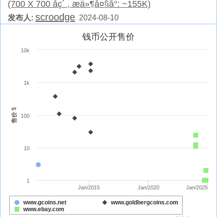
(700 X 700 åç´ , æä»¶å¤§å°: ~155K)
scroodge
发布人:
2024-08-10