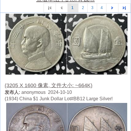
1
2
3
4
(3205 X 1600 像素, 文件大小: ~664K)
发布人:
anonymous 2024-10-10
(1934) China $1 Junk Dollar Lot#BB12 Large Silver!