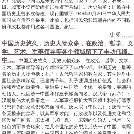
共产党领导下团结起来的四个社会阶级（工人阶级、农民阶
级、城市小资产阶级和民族资产​​阶级）。历史沿革：国徽在中
国历史上曾多次修改。现行国徽于1949年9月20日中华人民共
和国成立后不久采用。此前，包括国民党和清朝在内的不同政
府和政权都使用过各种国徽。象征 ...
更多……
中国历史悠久，历史人物众多，在政治、哲学、文
学、艺术、军事领导等各个领域留下了丰功伟绩。
中 ...
中国历史悠久，历史人物众多，在政治、哲学、文学、
艺术、军事领导等各个领域留下了丰功伟绩。中国历史上最著
名的历史人物包括：孔子：古代哲学家和教育家，其学说对中
国社会影响深远，已逾两千年。孔子强调道德价值观、社会和
谐和孝道的重要性。秦始皇：中国第一个统一的皇帝，秦朝的
创始人。他因统一中国和修建长城而闻名。汉武帝（武帝）：
汉朝最伟大的皇帝之一，以军事征服扩大帝国领土和推行儒家
思想作为国家意识形态而闻名。唐太宗（李世民）：唐朝一位
备受推崇的皇帝，以其军事才能、行政改革以及促进文化和经
济发展而闻名。宋太祖（赵匡胤）：宋朝的创始人，也是一位
出色的军事战略家，在几个世纪的分裂之后统一了中国。康熙
皇帝（康熙皇帝）：中国历史上在位时间最长的皇帝之一，以