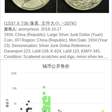
(1537 X 736 像素, 文件大小: ~207K)
发布人:
anonymous 2016-10-17
1934, China (Republic). Large Silver Junk Dollar (Yuan)
Coin. XF! Region: China (Republic). Mint Date: 1934 (Year
23). Denomination: Silver Junk Dollar Reference:
Davenport 223, L&M-109, K-624, L&M 110, KM#Y-345.
Condition: Scattered scratches and digs, minor silver tes ...