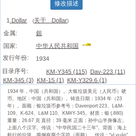
修改描述
1
Dollar
关于 Dollar
(
)
金属:
銀
国家:
中华人民共和国
发行年份:
1934
目录序号:
KM-Y345 (115)
Dav-223 (11)
KM-345 (3)
KM-15 (1)
KM-Y329.6 (1)
1934 年，中国（共和国）。大银垃圾美元（人民币）硬
币。地区：中国（共和国）。铸造日期：1934 年（23
年）。面额：银垃圾币参考号：Davenport 223、L&M-
109、K-624、L&M 110、KM#Y-345。材质：银 (.880)
重量：26.67 克 直径：39 毫米 正面：孙中山半身像左。
上面八个汉字。传说：“中华民国二十三年”。背面：海上
航行的垃圾，两侧有两个字符（面额）。传说：“yì yuán”