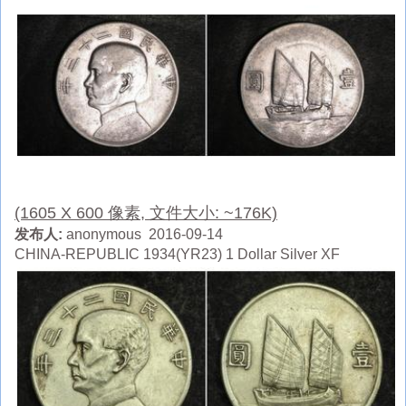
(1605 X 600 像素, 文件大小: ~176K)
发布人:
anonymous 2016-09-14
CHINA-REPUBLIC 1934(YR23) 1 Dollar Silver XF