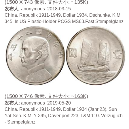
(1500 X 743 像素, 文件大小: ~135K)
发布人:
anonymous 2018-03-15
China. Republik 1911-1949. Dollar 1934. Dschunke. K.M.
345. In US Plastic-Holder PCGS MS63.Fast Stempelglanz
(1500 X 746 像素, 文件大小: ~163K)
发布人:
anonymous 2019-05-20
China. Republik 1911-1949. Dollar 1934 (Jahr 23). Sun
Yat-Sen. K.M. Y 345, Davenport 223, L&M 110. Vorzüglich
- Stempelglanz