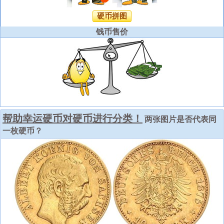
硬币拼图
钱币售价
帮助幸运硬币对硬币进行分类！
两张图片是否代表同
一枚硬币？