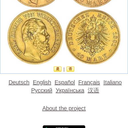
是
|
否
Deutsch
English
Español
Français
Italiano
Русский
Українська
汉语
About the project