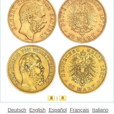
是
|
否
Deutsch
English
Español
Français
Italiano