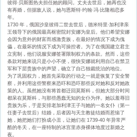
彼得·贝斯图热夫担任她的顾问。丈夫去世后，她再也没
有再婚，但据敌人说，她与恩斯特·约翰·冯·比隆相恋多
年。
1730 年，俄国沙皇彼得二世去世后，德米特里·加利津亲
王领导下的俄国最高枢密院封安娜为皇后。他们希望安娜
会因为意外的财富而感激贵族，在最好的情况下成为傀
儡，在最坏的情况下成为可操控者。为了在俄国建立君主
立宪制，他们说服安娜签署限制权力的条款。然而，这些
条款对她来说只是小小不便，很快安娜就利用自己在禁卫
军和下层贵族中的声望，确立了自己独裁统治的地位。
为了巩固权力，她首先采取的行动之一就是恢复了安全警
察，并利用这些警察来恐吓和恐吓那些反对她和反对她政
策的人。虽然她没有将首都迁回莫斯科，但她大部分时间
都呆在莫斯科，与那些愚蠢无知的女仆为伴。她以羞辱旧
贵族为乐，于是安排老加利津王子与她的一名女仆（第一
任妻子去世后）结婚，后者因与天主教徒结婚而惹恼了
她，她把她们打扮成小丑，让她们在 1739-40 年异常严
酷的冬天，在一座特制的冰宫里赤身裸体地度过新婚之
夜。