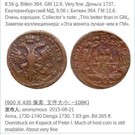
8,56 g. Bitkin 364. GM 12.6. Very fine. Деньга 1737,
Екатеринбургский МД, 8,56 г. Биткин 364. ГМ 12,6.
Очень хорошее. Collector’s note: „This better than in GM„.
Заметки коллекционера: «Эта монета лучше чем в ГМ».
(900 X 435 像素, 文件大小: ~108K)
发布人:
anonymous 2015-08-21
Anna, 1730-1740 Denga 1730. 7.83 gm. Bit 265 ff.
Overstruck on Kopeck of Peter I. Much of host coin is still
readable. About very fine