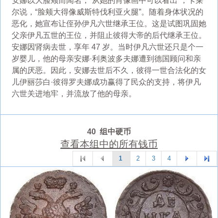
安娜以大脸颊而闻名，“从她的肖像画中可以看出”，卡莱
尔说，“脸颊大得像威斯特伐利亚火腿”。随着身体状况的
恶化，她宣布让侄孙伊凡六世继承王位。这是试图巩固她
父亲伊凡五世的王位，并阻止彼得大帝的后代继承王位。
安娜因肾病去世，享年 47 岁。当时伊凡六世还只是个一
岁婴儿，他的母亲安娜·利奥波多夫娜遭到德国顾问和亲
属的厌恶。因此，安娜去世后不久，彼得一世合法化的女
儿伊丽莎白·彼得罗夫娜成功赢得了民众的支持，将伊凡
六世关进地牢，并流放了他的母亲。
40 组中硬币
查看本组中的所有钱币
1
2
3
4