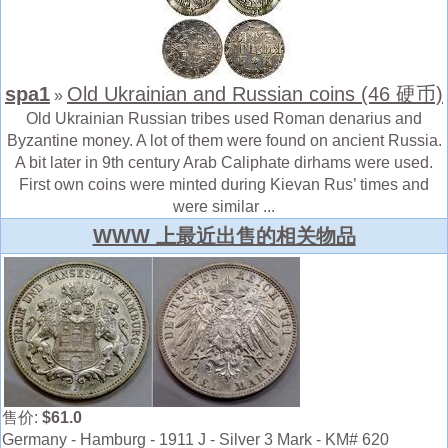
spa1
Old Ukrainian and Russian coins (46 硬币)
»
Old Ukrainian Russian tribes used Roman denarius and
Byzantine money. A lot of them were found on ancient Russia.
A bit later in 9th century Arab Caliphate dirhams were used.
First own coins were minted during Kievan Rus’ times and
were similar ...
WWW 上最近出售的相关物品
售价:
$61.0
Germany - Hamburg - 1911 J - Silver 3 Mark - KM# 620