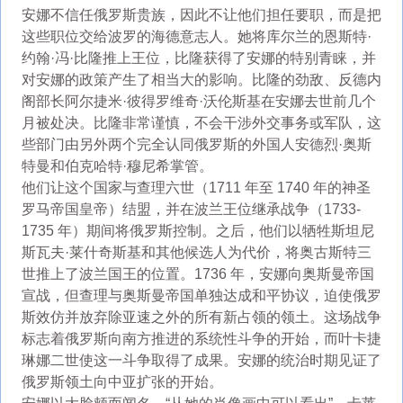
安娜不信任俄罗斯贵族，因此不让他们担任要职，而是把
这些职位交给波罗的海德意志人。她将库尔兰的恩斯特·
约翰·冯·比隆推上王位，比隆获得了安娜的特别青睐，并
对安娜的政策产生了相当大的影响。比隆的劲敌、反德内
阁部长阿尔捷米·彼得罗维奇·沃伦斯基在安娜去世前几个
月被处决。比隆非常谨慎，不会干涉外交事务或军队，这
些部门由另外两个完全认同俄罗斯的外国人安德烈·奥斯
特曼和伯克哈特·穆尼希掌管。
他们让这个国家与查理六世（1711 年至 1740 年的神圣
罗马帝国皇帝）结盟，并在波兰王位继承战争（1733-
1735 年）期间将俄罗斯控制。之后，他们以牺牲斯坦尼
斯瓦夫·莱什奇斯基和其他候选人为代价，将奥古斯特三
世推上了波兰国王的位置。1736 年，安娜向奥斯曼帝国
宣战，但查理与奥斯曼帝国单独达成和平协议，迫使俄罗
斯效仿并放弃除亚速之外的所有新占领的领土。这场战争
标志着俄罗斯向南方推进的系统性斗争的开始，而叶卡捷
琳娜二世使这一斗争取得了成果。安娜的统治时期见证了
俄罗斯领土向中亚扩张的开始。