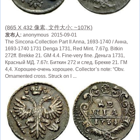
(865 X 432 像素, 文件大小: ~107K)
发布人:
anonymous 2015-09-01
The Sincona-Collection Part II Anna, 1693-1740 / Анна,
1693-1740 1731 Denga 1731, Red Mint. 7.67g. Bitkin
272ff. Brekke 21. GM 4.4. Fine-very fine. Деньга 1731,
Красный МД. 7.67г. Биткин 272 и след. Брекке 21. ГМ
4,4. Хорошее-очень хорошее. Collector’s note: “Obv.
Ornamented cross. Struck on I ...