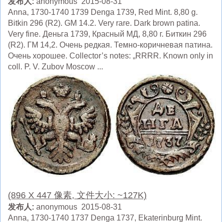
发布人:
anonymous 2015-08-31
Anna, 1730-1740 1739 Denga 1739, Red Mint. 8,80 g.
Bitkin 296 (R2). GM 14.2. Very rare. Dark brown patina.
Very fine. Деньга 1739, Красный МД, 8,80 г. Биткин 296
(R2). ГМ 14,2. Очень редкая. Темно-коричневая патина.
Очень хорошее. Collector’s notes: „RRRR. Known only in
coll. P. V. Zubov Moscow ...
(896 X 447 像素, 文件大小: ~127K)
发布人:
anonymous 2015-08-31
Anna, 1730-1740 1737 Denga 1737, Ekaterinburg Mint.