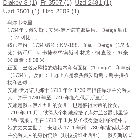
Diakov-3 (1)
Fr-3507 (1)
Uzd-2481 (1)
Uzd-2501 (1)
Uzd-2503 (1)
乌尔卡夸里
1734年，俄罗斯，安娜·伊万诺芙娜皇后。 Denga 铜币
（1/2 科比）。
铸币年份：1734 编号：KM-188。面额：Denga（1/2 戈
比）铸币厂：叶卡捷琳堡/莫斯科 材质：铜 直径：26 毫
米 重量：8.06 米
正面：巴洛克风格的边框内印有面额（“Denga”）和年份
（1734）。反面：王冠上方是双头俄罗斯鹰，鹰手持权
杖和金球。
安娜·伊万诺夫娜于 1711 年至 1730 年担任库尔兰公爵夫
人，并于 1730 年至 1740 年担任俄罗斯皇后。
安娜是俄国伊凡五世的女儿，也是彼得大帝的侄女。
1710 年 11 月，彼得大帝将她嫁​​给了库尔兰公爵弗里德
里希·威廉，但在 1711 年 1 月从圣彼得堡返回的途中，
她的丈夫去世了。安娜从 1711 年到 1730 年继续以库尔
兰公爵夫人的身份统治（现拉脱维亚西部），俄罗斯居民