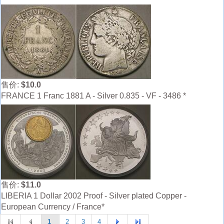
售价:
$10.0
FRANCE 1 Franc 1881 A - Silver 0.835 - VF - 3486 *
售价:
$11.0
LIBERIA 1 Dollar 2002 Proof - Silver plated Copper -
European Currency / France*
1
2
3
4