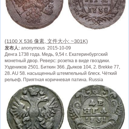
(1100 X 536 像素, 文件大小: ~301K)
发布人:
anonymous 2015-10-09
Денга 1738 года. Медь, 9,54 г. Екатеринбургский
монетный двор. Реверс: розетка в виде гвоздики.
Уздеников 2501. Биткин 366. Дьяков 104, 2. Brekke 77,
28. AU 58. насыщенный штемпельный блеск. Чёткий
рельеф. Приятная коричневая патина. Russia