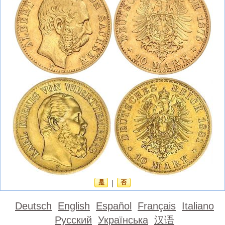
是
|
否
Deutsch
English
Español
Français
Italiano
Русский
Українська
汉语