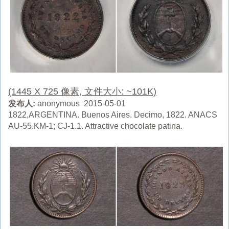
(1445 X 725 像素, 文件大小: ~101K)
发布人:
anonymous 2015-05-01
1822,ARGENTINA. Buenos Aires. Decimo, 1822. ANACS
AU-55.KM-1; CJ-1.1. Attractive chocolate patina.