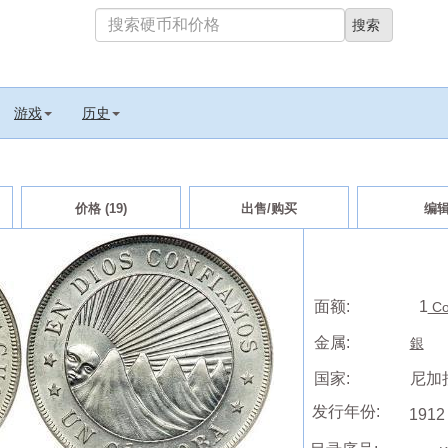
游戏
历史
价格 (19)
出售/购买
编
面额:
1
Co
金属:
銀
国家:
尼加拉
发行年份:
1912