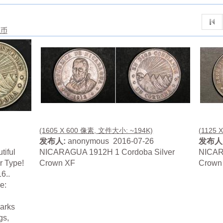
钱币
(1605 X 600 像素, 文件大小: ~194K)
(1125 
发布人:
anonymous 2016-07-26
发布人
tiful
NICARAGUA 1912H 1 Cordoba Silver
NICAR
r Type!
Crown XF
Crown
6..
e:
marks
gs,