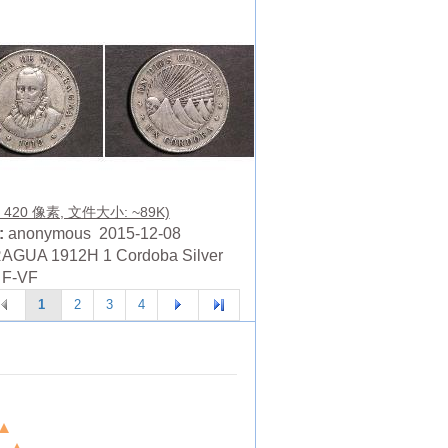
X 420 像素, 文件大小: ~89K)
:
anonymous 2015-12-08
AGUA 1912H 1 Cordoba Silver
 F-VF
1
2
3
4