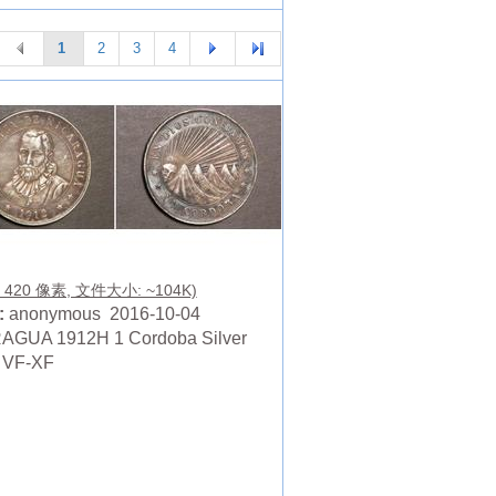
1
2
3
4
X 420 像素, 文件大小: ~104K)
:
anonymous 2016-10-04
AGUA 1912H 1 Cordoba Silver
 VF-XF