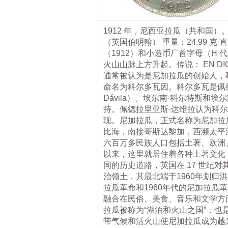
1912 年，尼西亚拉瓜（共和国）。
（英国伯明翰） 重量：24.99 克
（1912）和小造币厂首字母（H 
火山山脉上方升起。传说： EN DIOS C
通常被认为是尼加拉瓜的创始人，
命名为科尔多瓦因。科尔多瓦是佩德罗·阿
Dávila）。埃尔南·科尔特斯和
持。佩德拉里亚斯·达维拉认为科尔
现。尼加拉瓜，正式名称为尼加拉瓜共和
比海，南接哥斯达黎加，西濒太平
六百万多民族人口包括土著、欧洲
以来，这里就居住着各种土著文化，
同的历史道路，英国在 17 世纪对
治领土，其最北端于1960年划归
拉瓜革命和1960年代的尼加拉瓜革
融合在民俗、美食、音乐和文学方
拉瓜被称为“湖泊和火山之国”，也
带气候和活火山使尼加拉瓜成为越