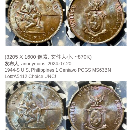
(3205 X 1600 像素, 文件大小: ~870K)
发布人:
anonymous 2024-07-20
1944-S U.S. Philippines 1 Centavo PCGS MS63BN
Lot#A5412 Choice UNC!