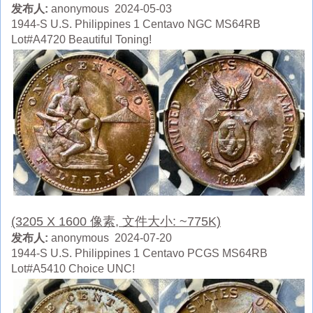
发布人:
anonymous 2024-05-03
1944-S U.S. Philippines 1 Centavo NGC MS64RB
Lot#A4720 Beautiful Toning!
(3205 X 1600 像素, 文件大小: ~775K)
发布人:
anonymous 2024-07-20
1944-S U.S. Philippines 1 Centavo PCGS MS64RB
Lot#A5410 Choice UNC!