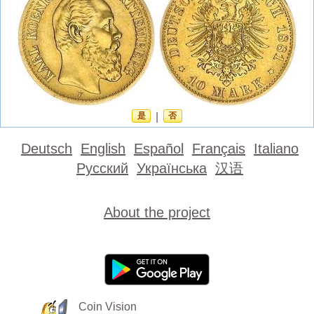
是
|
否
Deutsch
English
Español
Français
Italiano
Русский
Українська
汉语
About the project
Coin Vision