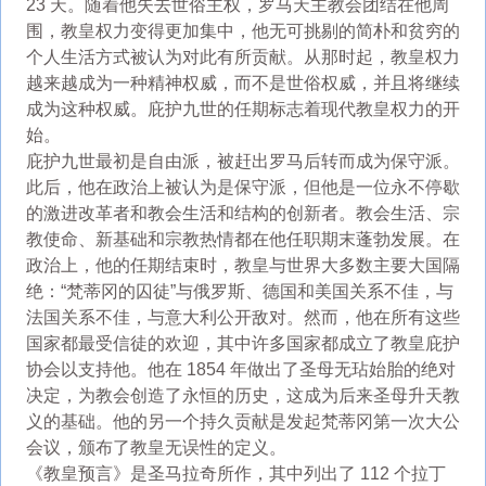
23 天。随着他失去世俗主权，罗马天主教会团结在他周
围，教皇权力变得更加集中，他无可挑剔的简朴和贫穷的
个人生活方式被认为对此有所贡献。从那时起，教皇权力
越来越成为一种精神权威，而不是世俗权威，并且将继续
成为这种权威。庇护九世的任期标志着现代教皇权力的开
始。
庇护九世最初是自由派，被赶出罗马后转而成为保守派。
此后，他在政治上被认为是保守派，但他是一位永不停歇
的激进改革者和教会生活和结构的创新者。教会生活、宗
教使命、新基础和宗教热情都在他任职期末蓬勃发展。在
政治上，他的任期结束时，教皇与世界大多数主要大国隔
绝：“梵蒂冈的囚徒”与俄罗斯、德国和美国关系不佳，与
法国关系不佳，与意大利公开敌对。然而，他在所有这些
国家都最受信徒的欢迎，其中许多国家都成立了教皇庇护
协会以支持他。他在 1854 年做出了圣母无玷始胎的绝对
决定，为教会创造了永恒的历史，这成为后来圣母升天教
义的基础。他的另一个持久贡献是发起梵蒂冈第一次大公
会议，颁布了教皇无误性的定义。
《教皇预言》是圣马拉奇所作，其中列出了 112 个拉丁