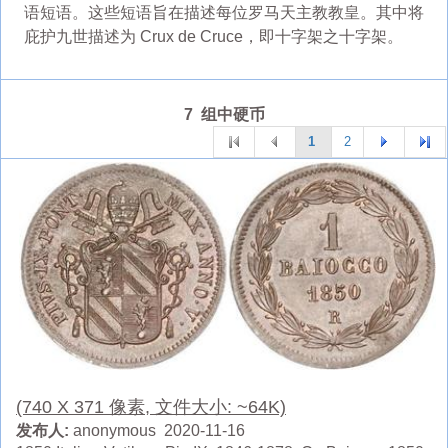
语短语。这些短语旨在描述每位罗马天主教教皇。其中将
庇护九世描述为 Crux de Cruce，即十字架之十字架。
7 组中硬币
1
2
(740 X 371 像素, 文件大小: ~64K)
发布人:
anonymous 2020-11-16