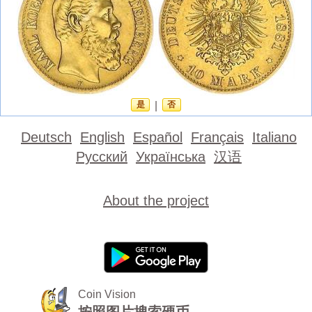
是
|
否
Deutsch
English
Español
Français
Italiano
Русский
Українська
汉语
About the project
Coin Vision
按照图片搜索硬币