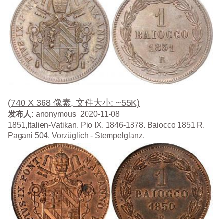
(740 X 368 像素, 文件大小: ~55K)
发布人:
anonymous 2020-11-08
1851,Italien-Vatikan. Pio IX. 1846-1878. Baiocco 1851 R.
Pagani 504. Vorzüglich - Stempelglanz.