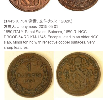
(1445 X 734 像素, 文件大小: ~202K)
发布人:
anonymous 2015-05-01
1850,ITALY. Papal States. Baiocco, 1850-R. NGC
PROOF-64 RD.KM-1345. Encapsulated in an older NGC
slab. Minor toning with reflective copper surfaces. Very
sharp features.