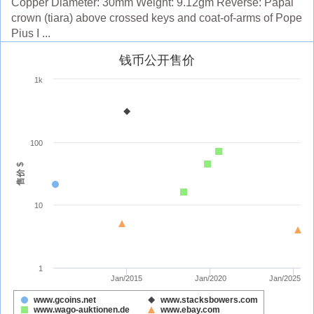
Copper Diameter: 30mm Weight: 9.12gm Reverse: Papal
crown (tiara) above crossed keys and coat-of-arms of Pope
Pius I ...