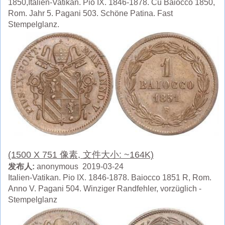
1850,Italien-Vatikan. Pio IX. 1846-1878. Cu Baiocco 1850,
Rom. Jahr 5. Pagani 503. Schöne Patina. Fast
Stempelglanz.
(1500 X 751 像素, 文件大小: ~164K)
发布人:
anonymous 2019-03-24
Italien-Vatikan. Pio IX. 1846-1878. Baiocco 1851 R, Rom.
Anno V. Pagani 504. Winziger Randfehler, vorzüglich -
Stempelglanz