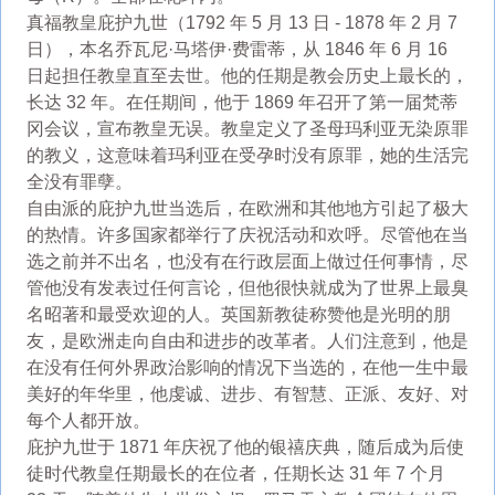
真福教皇庇护九世（1792 年 5 月 13 日 - 1878 年 2 月 7
日），本名乔瓦尼·马塔伊·费雷蒂，从 1846 年 6 月 16
日起担任教皇直至去世。他的任期是教会历史上最长的，
长达 32 年。在任期间，他于 1869 年召开了第一届梵蒂
冈会议，宣布教皇无误。教皇定义了圣母玛利亚无染原罪
的教义，这意味着玛利亚在受孕时没有原罪，她的生活完
全没有罪孽。
自由派的庇护九世当选后，在欧洲和其他地方引起了极大
的热情。许多国家都举行了庆祝活动和欢呼。尽管他在当
选之前并不出名，也没有在行政层面上做过任何事情，尽
管他没有发表过任何言论，但他很快就成为了世界上最臭
名昭著和最受欢迎的人。英国新教徒称赞他是光明的朋
友，是欧洲走向自由和进步的改革者。人们注意到，他是
在没有任何外界政治影响的情况下当选的，在他一生中最
美好的年华里，他虔诚、进步、有智慧、正派、友好、对
每个人都开放。
庇护九世于 1871 年庆祝了他的银禧庆典，随后成为后使
徒时代教皇任期最长的在位者，任期长达 31 年 7 个月