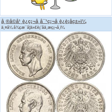
å¸®å©å¹¸è¿ç¡¬å¸å¯¹ç¡¬å¸è¿è¡åç±»ï¼
ä¸¤å¼ å¾çæ¯å¦ä»£è¡¨åä¸æç¡¬å¸ï¼