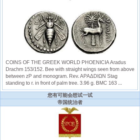
COINS OF THE GREEK WORLD PHOENICIA Aradus
Drachm 153/152. Bee with straight wings seen from above
between zP and monogram. Rev. APAΔDIΩN Stag
standing to r. in front of palm tree. 3.96 g. BMC 163 ...
您有可能会想试一试
帝国统治者