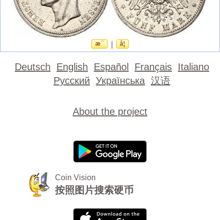
æ¯
|
å¦
Deutsch
English
Español
Français
Italiano
Русский
Українська
汉语
About the project
Coin Vision
按照图片搜索硬币