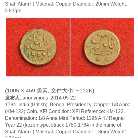
Shah Alam II) Material: Copper Diameter: 20mm Weight:
3.83gm ...
(1005 X 459 像素, 文件大小: ~112K)
发布人:
anonymous 2014-05-22
1784, India (British), Bengal Presidency. Copper 1/8 Anna
(KM-122) Coin. XF! Condition: XF! Reference: KM-122.
Denomination: 1/8 Anna Mint Period: 1195 AH / Regnal
Year 22 (frozen type, struck 1780-1784 in the name of
Shah Alam II) Material: Copper Diameter: 18mm Weight: