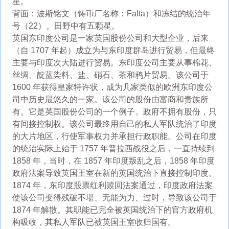
星。
背面：波斯铭文（铸币厂名称：Falta）和冻结的统治年
号（22）。田野中有五颗星。
英国东印度公司是一家英国股份公司和大型企业，后来
（自 1707 年起）成立为与东印度群岛进行贸易，但最终
主要与印度次大陆进行贸易。东印度公司主要从事棉花、
丝绸、靛蓝染料、盐、硝石、茶和鸦片贸易。该公司于
1600 年获得皇家特许状，成为几家类似的欧洲东印度公
司中历史最悠久的一家。该公司的股份由富商和贵族所
有。它是英国股份公司的一个例子。政府不拥有股份，只
有间接控制权。该公司最终用自己的私人军队统治了印度
的大片地区，行使军事权力并承担行政职能。公司在印度
的统治实际上始于 1757 年普拉西战役之后，一直持续到
1858 年，当时，在 1857 年印度叛乱之后，1858 年印度
政府法案导致英国王室在新的英国统治下直接控制印度。
1874 年，东印度股票红利赎回法案通过，印度政府法案
使该公司变得残破不堪、无能为力、过时，导致该公司于
1874 年解散。其职能已完全被英国统治下的官方政府机
构吸收，其私人军队已被英国王室收归国有。