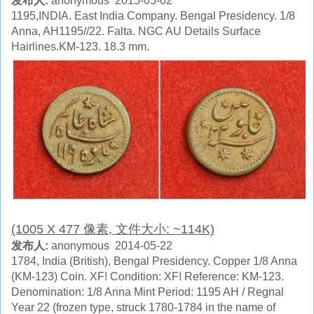
发布人:
anonymous 2015-05-02
1195,INDIA. East India Company. Bengal Presidency. 1/8
Anna, AH1195//22. Falta. NGC AU Details Surface
Hairlines.KM-123. 18.3 mm.
(1005 X 477 像素, 文件大小: ~114K)
发布人:
anonymous 2014-05-22
1784, India (British), Bengal Presidency. Copper 1/8 Anna
(KM-123) Coin. XF! Condition: XF! Reference: KM-123.
Denomination: 1/8 Anna Mint Period: 1195 AH / Regnal
Year 22 (frozen type, struck 1780-1784 in the name of