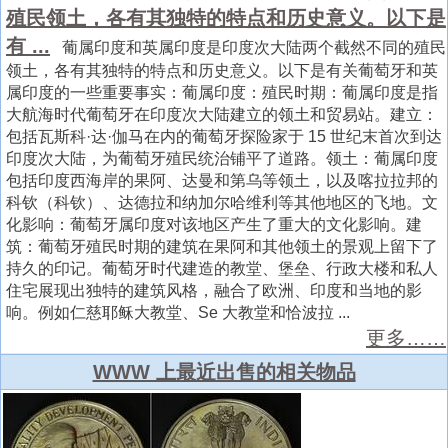
殖民领土，各有其独特的特点和历史意义。以下是
有 ...
葡属印度和英属印度是印度次大陆两个截然不同的殖民
领土，各有其独特的特点和历史意义。以下是有关葡萄牙和英
属印度的一些重要事实：葡属印度：殖民时期：葡属印度是指
大航海时代葡萄牙在印度次大陆建立的领土和贸易站。建立：
包括瓦斯科·达·伽马在内的葡萄牙探险家于 15 世纪末首次到达
印度次大陆，为葡萄牙殖民统治铺平了道路。领土：葡属印度
包括印度西海岸的果阿、达曼和第乌等领土，以及喀拉拉邦的
科钦（科钦）、达德拉和纳加尔哈维利等其他地区的飞地。文
化影响：葡萄牙属印度对该地区产生了重大的文化影响。建
筑：葡萄牙殖民时期的建筑在果阿和其他领土的景观上留下了
持久的印记。葡萄牙时代建造的教堂、堡垒、行政大楼和私人
住宅展现出独特的建筑风格，融合了欧洲、印度和当地的影
响。例如仁慈耶稣大教堂、Se 大教堂和恰波拉 ...
更多……
WWW 上最近出售的相关物品