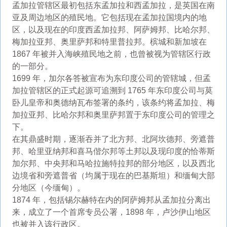
孟加拉管辖区最初包括东孟加拉和西孟加拉，是英国在南
亚及周边地区的殖民地。它包括现在孟加拉国境内的地
区，以及现在的印度西孟加拉邦、阿萨姆邦、比哈尔邦、
梅加拉亚邦、奥里萨邦和特里普拉邦。槟城和新加坡在
1867 年被并入海峡殖民地之前，也曾被视为管辖区行政
的一部分。
1699 年，加尔各答被宣布为东印度公司的管辖城，但孟
加拉管辖区的正式起源可追溯到 1765 年东印度公司与莫
卧儿皇帝和奥德纳瓦布签署的条约，该条约将孟加拉、梅
加拉亚邦、比哈尔邦和奥里萨邦置于东印度公司的管理之
下。
在其鼎盛时期，逐渐吞并了北方邦、北阿坎德邦、旁遮普
邦、哈里亚纳邦和喜马偕尔邦等土邦以及现印度的恰蒂斯
加尔邦、中央邦和马哈拉施特拉邦的部分地区，以及西北
边境省和旁遮普省（均属于现在的巴基斯坦）和缅甸大部
分地区（今缅甸）。
1874 年，包括锡尔赫特在内的阿萨姆邦从孟加拉分离出
来，成立了一个首席专员公署，1898 年，卢沙伊山地区
也被并入该行政区。