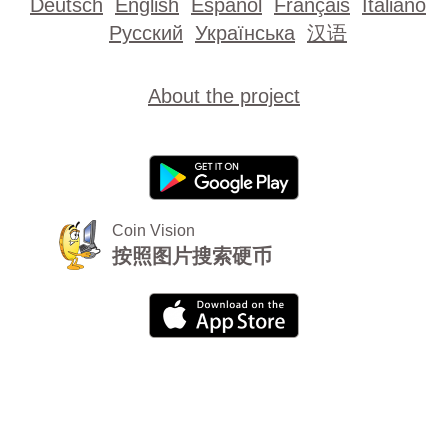
Deutsch
English
Español
Français
Italiano
Русский
Українська
汉语
About the project
Coin Vision
按照图片搜索硬币