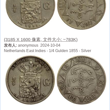
(3185 X 1600 像素, 文件大小: ~783K)
发布人:
anonymous 2024-10-04
Netherlands East Indies - 1/4 Gulden 1855 - Silver