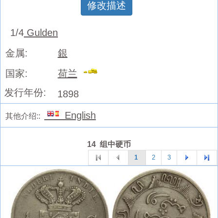
修改描述
1/4
Gulden
金属:
銀
国家:
荷兰
发行年份:
1898
English
其他介绍::
14 组中硬币
1
2
3