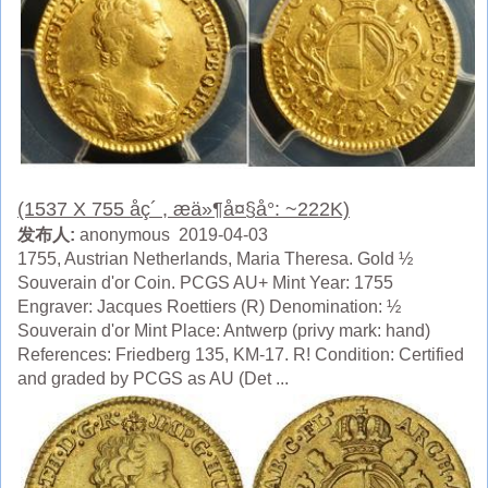
(1537 X 755 åç´ , æä»¶å¤§å°: ~222K)
发布人:
anonymous 2019-04-03
1755, Austrian Netherlands, Maria Theresa. Gold ½
Souverain d'or Coin. PCGS AU+ Mint Year: 1755
Engraver: Jacques Roettiers (R) Denomination: ½
Souverain d'or Mint Place: Antwerp (privy mark: hand)
References: Friedberg 135, KM-17. R! Condition: Certified
and graded by PCGS as AU (Det ...