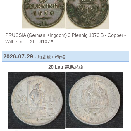
PRUSSIA (German Kingdom) 3 Pfennig 1873 B - Copper -
Wilhelm I. - XF - 4107 *
2026-07-29
- 历史硬币价格
20 Leu 羅馬尼亞