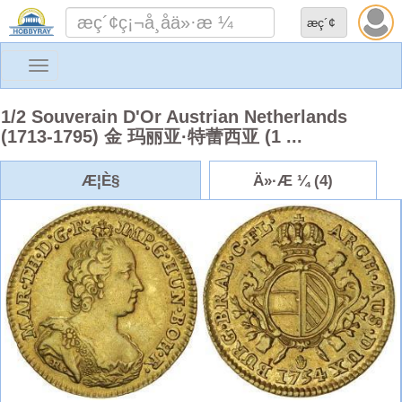
Toggle
navigation
1/2 Souverain D'Or Austrian Netherlands
(1713-1795) 金 玛丽亚·特蕾西亚 (1 ...
Æ¦È§
Ä»·Æ ¼ (4)