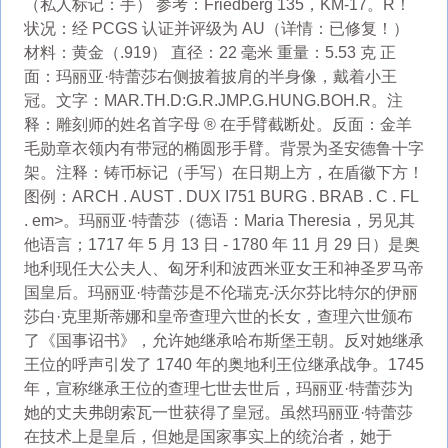
（私人标记：手） 参考：Friedberg 135，KM-17。R！
状况：经 PCGS 认证并评级为 AU（详情：已修复！）
材料：黄金（.919） 直径：22 毫米 重量：5.53 克 正
面：玛丽亚·特蕾莎右侧披着披肩的半身像，戴着小王
冠。文字：MAR.TH.D:G.R.JMP.G.HUNG.BOH.R。注
释：雕刻师的姓名首字母 ® 在手臂截断处。反面：金羊
毛勋章衣领内有带冠的椭圆形手臂。背景为圣安德鲁十字
架。注释：铸币标记（手写）在日期上方，在盾徽下方！
图例：ARCH . AUST . DUX I751 BURG . BRAB . C . FL
. em>。玛丽亚·特蕾莎（德语：Maria Theresia，另见其
他语言；1717 年 5 月 13 日 - 1780 年 11 月 29 日）是奥
地利现任大公夫人、匈牙利和波西米亚女王和神圣罗马帝
国皇后。玛丽亚·特蕾莎是不伦瑞克-沃尔芬比特尔的伊丽
莎白·克里斯蒂娜和皇帝查理六世的长女，查理六世颁布
了《国事诏书》，允许她继承哈布斯堡王朝。反对她继承
王位的呼声引发了 1740 年的奥地利王位继承战争。1745
年，宣称继承王位的查理七世去世后，玛丽亚·特蕾莎为
她的丈夫弗朗索瓦一世获得了皇冠。虽然玛丽亚·特蕾莎
在技术上是皇后，但她是国家事实上的统治者，她于