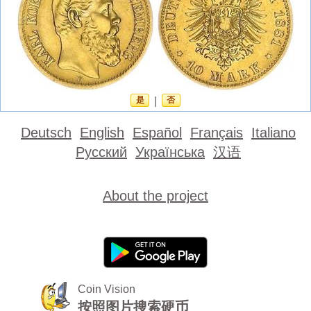
是
|
否
Deutsch
English
Español
Français
Italiano
Русский
Українська
汉语
About the project
Coin Vision
按照图片搜索硬币