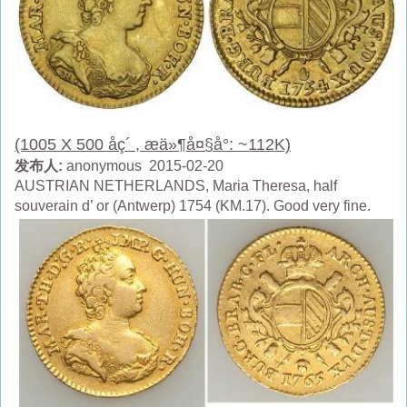
(1005 X 500 åç´ , æä»¶å¤§å°: ~112K)
发布人:
anonymous 2015-02-20
AUSTRIAN NETHERLANDS, Maria Theresa, half
souverain d’ or (Antwerp) 1754 (KM.17). Good very fine.