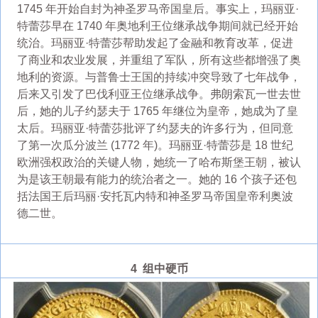
1745 年开始自封为神圣罗马帝国皇后。事实上，玛丽亚·
特蕾莎早在 1740 年奥地利王位继承战争期间就已经开始
统治。玛丽亚·特蕾莎帮助发起了金融和教育改革，促进
了商业和农业发展，并重组了军队，所有这些都增强了奥
地利的资源。与普鲁士王国的持续冲突导致了七年战争，
后来又引发了巴伐利亚王位继承战争。弗朗索瓦一世去世
后，她的儿子约瑟夫于 1765 年继位为皇帝，她成为了皇
太后。玛丽亚·特蕾莎批评了约瑟夫的许多行为，但同意
了第一次瓜分波兰 (1772 年)。玛丽亚·特蕾莎是 18 世纪
欧洲强权政治的关键人物，她统一了哈布斯堡王朝，被认
为是该王朝最有能力的统治者之一。她的 16 个孩子还包
括法国王后玛丽·安托瓦内特和神圣罗马帝国皇帝利奥波
德二世。
4 组中硬币