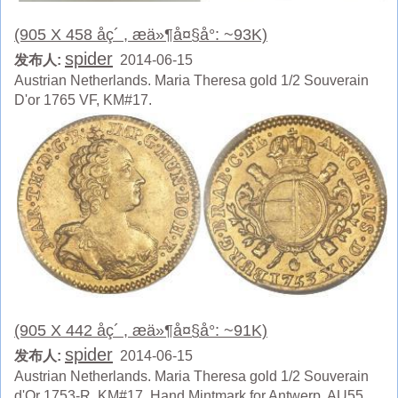
(905 X 458 åç´ , æä»¶å¤§å°: ~93K)
spider
发布人:
2014-06-15
Austrian Netherlands. Maria Theresa gold 1/2 Souverain
D'or 1765 VF, KM#17.
(905 X 442 åç´ , æä»¶å¤§å°: ~91K)
spider
发布人:
2014-06-15
Austrian Netherlands. Maria Theresa gold 1/2 Souverain
d'Or 1753-R, KM#17, Hand Mintmark for Antwerp, AU55