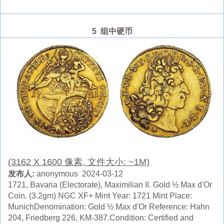
5 组中硬币
(3162 X 1600 像素, 文件大小: ~1M)
发布人:
anonymous 2024-03-12
1721, Bavaria (Electorate), Maximilian II. Gold ½ Max d'Or
Coin. (3.2gm) NGC XF+ Mint Year: 1721 Mint Place:
MunichDenomination: Gold ½ Max d'Or Reference: Hahn
204, Friedberg 226, KM-387.Condition: Certified and