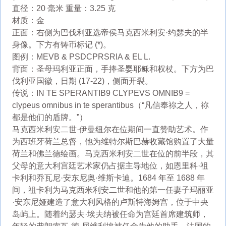
直径：20 毫米 重量：3.25 克
材质：金
正面：右侧为巴伐利亚选帝侯马克西米利安·约瑟夫的半
身像。下方有铸币标记 (*)。
图例：MEVB & PSDCPRSRIA & EL L.
背面：圣母玛利亚正面，手捧圣婴耶稣和权杖。下方为巴
伐利亚国徽，日期 (17-22)，侧面开裂。
传说：IN TE SPERANTIB9 CLYPEVS OMNIB9 =
clypeus omnibus in te sperantibus（“凡信奉祢之人，祢
都是他们的盾牌。”）
马克西米利安二世·伊曼纽尔在位期间一直赞助艺术。作
为西班牙荷兰总督，他为维特尔斯巴赫收藏馆购置了大量
荷兰和佛兰德绘画。马克西米利安二世在位的前半段，其
父母的意大利宫廷艺术家仍占据主导地位，如恩里科·祖
卡利和乔瓦尼·安东尼奥·维斯卡迪。1684 年至 1688 年
间，祖卡利为马克西米利安二世和他的第一任妻子玛丽亚
·安东尼娅建造了意大利风格的卢斯特海姆宫，位于中央
岛屿上。随着约瑟夫·埃夫纳被任命为宫廷首席建筑师，