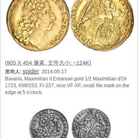
(905 X 454 像素, 文件大小: ~124K)
spider
发布人:
2014-05-17
Bavaria. Maximilian II Emanuel gold 1/2 Maximilian d'Or
1723, KM#153, Fr-227, nice VF-XF, small file mark on the
edge at 5 o'clock.