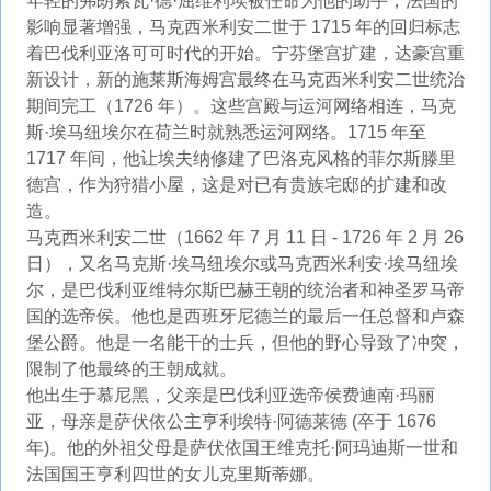
年轻的弗朗索瓦·德·屈维利埃被任命为他的助手，法国的
影响显著增强，马克西米利安二世于 1715 年的回归标志
着巴伐利亚洛可可时代的开始。宁芬堡宫扩建，达豪宫重
新设计，新的施莱斯海姆宫最终在马克西米利安二世统治
期间完工（1726 年）。这些宫殿与运河网络相连，马克
斯·埃马纽埃尔在荷兰时就熟悉运河网络。1715 年至
1717 年间，他让埃夫纳修建了巴洛克风格的菲尔斯滕里
德宫，作为狩猎小屋，这是对已有贵族宅邸的扩建和改
造。
马克西米利安二世（1662 年 7 月 11 日 - 1726 年 2 月 26
日），又名马克斯·埃马纽埃尔或马克西米利安·埃马纽埃
尔，是巴伐利亚维特尔斯巴赫王朝的统治者和神圣罗马帝
国的选帝侯。他也是西班牙尼德兰的最后一任总督和卢森
堡公爵。他是一名能干的士兵，但他的野心导致了冲突，
限制了他最终的王朝成就。
他出生于慕尼黑，父亲是巴伐利亚选帝侯费迪南·玛丽
亚，母亲是萨伏依公主亨利埃特·阿德莱德 (卒于 1676
年)。他的外祖父母是萨伏依国王维克托·阿玛迪斯一世和
法国国王亨利四世的女儿克里斯蒂娜。