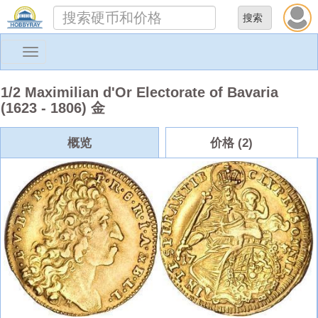
Toggle
navigation
1/2 Maximilian d'Or Electorate of Bavaria
(1623 - 1806) 金
概览
价格 (2)