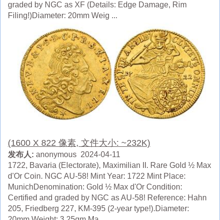
graded by NGC as XF (Details: Edge Damage, Rim
Filing!)Diameter: 20mm Weig ...
(1600 X 822 像素, 文件大小: ~232K)
发布人:
anonymous 2024-04-11
1722, Bavaria (Electorate), Maximilian II. Rare Gold ½ Max
d'Or Coin. NGC AU-58! Mint Year: 1722 Mint Place:
MunichDenomination: Gold ½ Max d'Or Condition:
Certified and graded by NGC as AU-58! Reference: Hahn
205, Friedberg 227, KM-395 (2-year type!).Diameter:
20mm Weight: 3.25gm Ma ...