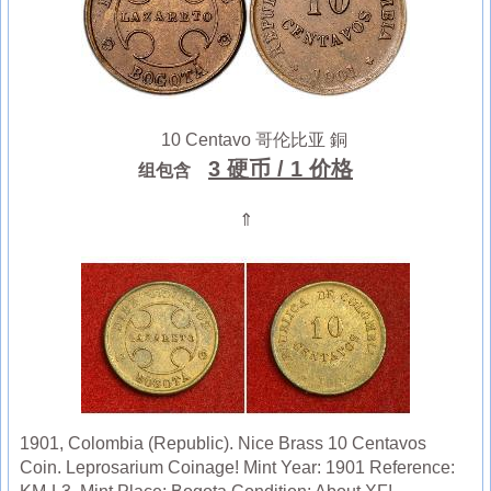
10 Centavo 哥伦比亚 銅
3 硬币
/ 1 价格
组包含
⇑
1901, Colombia (Republic). Nice Brass 10 Centavos
Coin. Leprosarium Coinage! Mint Year: 1901 Reference: