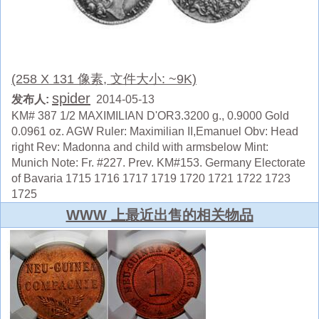
(258 X 131 像素, 文件大小: ~9K)
spider
发布人:
2014-05-13
KM# 387 1/2 MAXIMILIAN D'OR3.3200 g., 0.9000 Gold
0.0961 oz. AGW Ruler: Maximilian II,Emanuel Obv: Head
right Rev: Madonna and child with armsbelow Mint:
Munich Note: Fr. #227. Prev. KM#153. Germany Electorate
of Bavaria 1715 1716 1717 1719 1720 1721 1722 1723
1725
WWW 上最近出售的相关物品