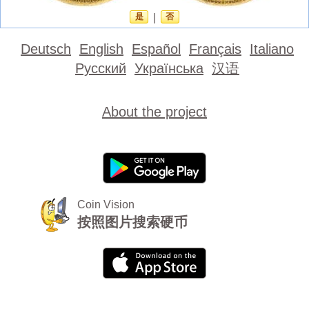
是
|
否
Deutsch
English
Español
Français
Italiano
Русский
Українська
汉语
About the project
Coin Vision
按照图片搜索硬币