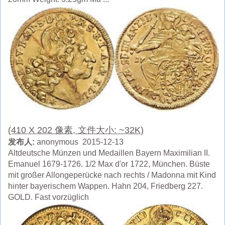
(410 X 202 像素, 文件大小: ~32K)
发布人:
anonymous 2015-12-13
Altdeutsche Münzen und Medaillen Bayern Maximilian II.
Emanuel 1679-1726. 1/2 Max d'or 1722, München. Büste
mit großer Allongeperücke nach rechts / Madonna mit Kind
hinter bayerischem Wappen. Hahn 204, Friedberg 227.
GOLD. Fast vorzüglich