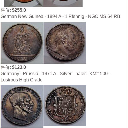
售价:
$255.0
German New Guinea - 1894 A - 1 Pfennig - NGC MS 64 RB
售价:
$123.0
Germany - Prussia - 1871 A - Silver Thaler - KM# 500 -
Lustrous High Grade