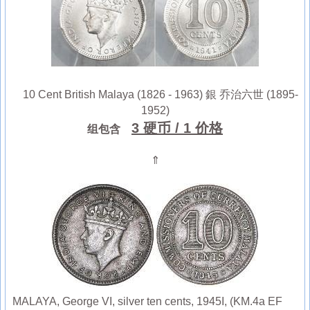
10 Cent British Malaya (1826 - 1963) 銀 乔治六世 (1895-
1952)
3 硬币
/ 1 价格
组包含
⇑
MALAYA, George VI, silver ten cents, 1945I, (KM.4a EF