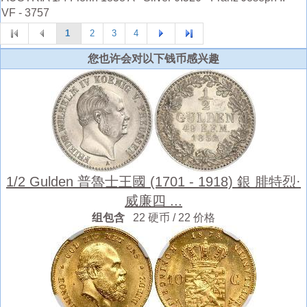
VF - 3757
1
2
3
4
您也许会对以下钱币感兴趣
1/2 Gulden 普魯士王國 (1701 - 1918) 銀 腓特烈·
威廉四 ...
组包含
22 硬币 / 22 价格