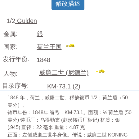
修改描述
1/2
Gulden
金属:
銀
国家:
荷兰王国
发行年份:
1848
威廉二世 (尼德兰)
人物:
目录序号:
KM-73.1 (2)
1848 年，荷兰，威廉二世。稀缺银币 1/2；荷兰盾（50
美分）。
铸币年份：1848年 编号：KM-73.1。面额：½ 荷兰盾 (50
美分) 铸币厂：乌得勒支 (剑形铸币厂标记) 材质：银
(.945) 直径：22 毫米 重量：4.87 克
正面：左侧威廉二世半身像。传说：威廉二世 KONING