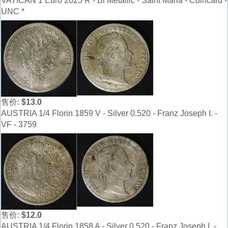
VATICAN 1 Euro 2025 R - Bi Metallic - Saint Maria - Coincard -
UNC *
售价:
$13.0
AUSTRIA 1/4 Florin 1859 V - Silver 0.520 - Franz Joseph I. -
VF - 3759
售价:
$12.0
AUSTRIA 1/4 Florin 1858 A - Silver 0.520 - Franz Joseph I. -