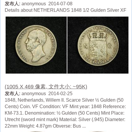
发布人:
anonymous 2014-07-08
Details about NETHERLANDS 1848 1/2 Gulden Silver XF
(1005 X 469 像素, 文件大小: ~95K)
发布人:
anonymous 2014-02-25
1848, Netherlands, Willem II. Scarce Silver ½ Gulden (50
Cents) Coin. VF Condition: VF Mint year: 1848 Reference:
KM-73.1. Denomination: ½ Gulden (50 Cents) Mint Place:
Utrecht (sword mint mark) Material: Silver (.945) Diameter:
22mm Weight: 4.87gm Obverse: Bus ...