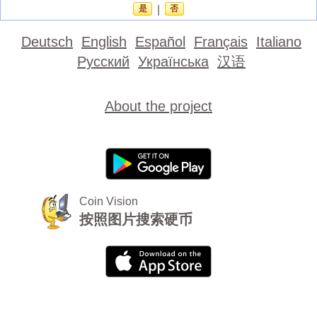
是
|
否
Deutsch
English
Español
Français
Italiano
Русский
Українська
汉语
About the project
Coin Vision
按照图片搜索硬币