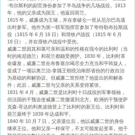
·韦尔斯利的副官身份参加了半岛战争的几场战役。1813
年，他的父亲成为国王，他返回荷兰。
1815 年，威廉成为王储，并在拿破仑一世从厄尔巴岛逃
出时参军。他作为第一联军指挥官参加了夸特勒布拉斯战
役（1815 年 6 月 16 日）和滑铁卢战役（1815 年 6 月
18 日），并在滑铁卢战役中受伤。
威廉二世因其和蔼可亲和温和的性格在现今的比利时（当
时的南尼德兰）和荷兰都颇受拥护。1830 年，比利时革
命爆发，威廉二世在布鲁塞尔竭尽全力充当和平斡旋人，
促成了一项以奥兰治-拿骚王朝统治南部省份的行政自治
为基础的和解协议。但威廉二世拒绝了他提出的和解条
件；此后，威廉二世与父亲的关系变得紧张。
1831 年 4 月，威廉二世是比利时十日战役的军事领袖，
但法国的干预迫使威廉二世撤退到北方。欧洲的干预使萨
克森-哥达的利奥波德登上了比利时的新王位。比利时和
荷兰最终于 1839 年达成和平。
1840 年 10 月 7 日，父亲退位后，他以威廉二世的身份
继承王位。他和父亲一样保守，不太可能发起变革。他干