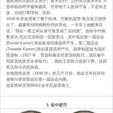
预政策的次数比父亲少。要求进行广泛的宪法改革和扩大
选举权的呼声越来越高。尽管他个人是保守派，不是民主
派，但他行事理智、温和。
1848 年革命席卷了整个欧洲。巴黎的波旁-奥尔良王朝垮
台了。威廉害怕阿姆斯特丹的革命。一天早上他醒来后
说：“我在一夜之间从保守派变成了自由派”。他命令约翰·
鲁道夫·托尔贝克制定一部新宪法，其中包括第一届议会
(Eerste Kamer) 将由各省间接选举产生，第二届议会
(Tweede Kamer) 将由直接选举产生。选举制度改为选区
普选制（1917 年，普选制被全民普选制取代，选区被不
同政党的政党名单取代），因此王室权力急剧下降。这部
宪法至今仍然有效。
在他突然去世（1849 年）的几个月前，他在北布拉班特
省蒂尔堡宣誓就任第一届议会内阁。
他是西班牙第869任金羊毛勋章骑士。
5 组中硬币