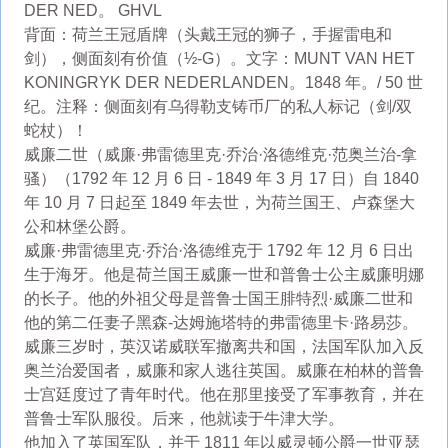
DER NED。 GHVL
背面：荷兰王冠盾牌（头戴王冠的狮子，手握雷电和
剑），侧面刻有价值（½-G）。文字：MUNT VAN HET
KONINGRYK DER NEDERLANDEN。1848 年。/ 50 世
纪。注释：侧面刻有乌得勒支铸币厂的私人标记（剑/双
蛇杖）！
威廉二世（威廉·弗雷德里克·乔治·洛德维克·范奥兰治-拿
骚）（1792 年 12 月 6 日 - 1849 年 3 月 17 日）自 1840
年 10 月 7 日起至 1849 年去世，为荷兰国王、卢森堡大
公和林堡公爵。
威廉·弗雷德里克·乔治·洛德维克于 1792 年 12 月 6 日出
生于海牙。他是荷兰国王威廉一世和普鲁士公主威廉明娜
的长子。他的外祖父母是普鲁士国王腓特烈·威廉二世和
他的第二任妻子黑森-达姆施塔特的弗雷德里卡·路易莎。
威廉三岁时，英汉诺威联军撤离共和国，法国军队加入反
奥兰治爱国者，威廉和家人逃往英国。威廉在柏林的普鲁
士宫廷度过了青年时代。他在那里接受了军事教育，并在
普鲁士军队服役。后来，他就读于牛津大学。
他加入了英国军队，并于 1811 年以威灵顿公爵一世亚瑟