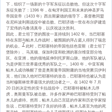
下，组织了一场新的十字军东征以击败他。但这次十字军
东征失败了：1396 年，在匈牙利国王和未来的神圣罗马
帝国皇帝（1433 年）西吉斯蒙德的领导下，基督教同盟
在尼科波利斯战役中被击败。巴耶济德一世在布尔萨建造
了宏伟的乌鲁清真寺，以庆祝这次胜利。
因此，君士坦丁堡的围攻一直持续到 1402 年。当巴耶塞
特在东部与帖木儿作战时，被围困的拜占庭人得到了喘息
7
的机会。
此时，巴耶塞特的帝国包括色雷斯（君士坦丁
堡除外）、马其顿、保加利亚和欧洲的塞尔维亚部分地
区。在亚洲，他的领地延伸到托罗斯山脉。他的军队被认
为是伊斯兰世界最优秀的军队之一。1400 年，中亚军阀
帖木儿成功唤醒了曾是奥斯曼帝国附庸的当地突厥贝伊利
克，他们加入他对巴耶塞特的攻击，巴耶塞特也被认为是
当时穆斯林世界最强大的统治者之一。在 1402 年 7 月
20 日的决定性的安卡拉战役中，巴耶塞特被帖木儿俘
虏，奥斯曼军队被击败。许多作家声称巴耶塞特受到了帖
木儿的虐待。然而，帖木儿自己宫廷的作家和历史学家报
告说，巴耶塞特受到了良好的待遇，帖木儿甚至为他的死