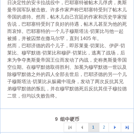
日决定性的安卡拉战役中，巴耶塞特被帖木儿俘虏，奥斯
曼帝国军队被击败。许多作家声称巴耶塞特受到了帖木儿
帝国的虐待。然而，帖木儿自己宫廷的作家和历史学家报
告说，巴耶塞特受到了良好的待遇，帖木儿甚至为他的死
而哀悼。巴耶塞特的一个儿子穆斯塔法·切莱比与他一起
被捕，并被囚禁在撒马尔罕，直到 1405 年。
然而，巴耶济德的四个儿子，即苏莱曼·切莱比、伊萨·切
莱比、穆罕默德·切莱比和穆萨·切莱比，逃离了战场，后
来为争夺奥斯曼帝国王位而发动了内战，史称奥斯曼帝国
空位期。在穆罕默德取得胜利、加冕为穆罕默德一世以及
除穆罕默德之外的四​​人全部去世后，巴耶济德的另一个儿
子穆斯塔法·切莱比从躲藏中现身，发动了两次反抗其兄
弟穆罕默德的叛乱，并在穆罕默德死后反抗其侄子穆拉德
二世，但均以失败告终。
9 组中硬币
1
2