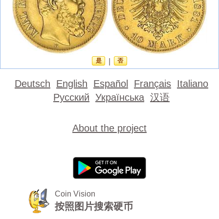
是
|
否
Deutsch
English
Español
Français
Italiano
Русский
Українська
汉语
About the project
Coin Vision
按照图片搜索硬币