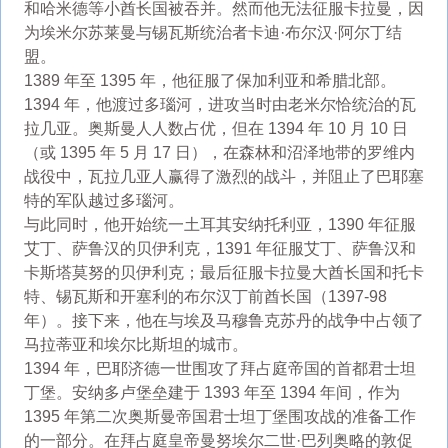
和哈米德等小酋长国被吞并。然而他无法征服卡拉曼，因
为埃米尔苏莱曼与锡瓦斯统治者卡迪·布尔汉·阿尔丁结
盟。
1389 年至 1395 年，他征服了保加利亚和希腊北部。
1394 年，他渡过多瑙河，进攻当时由老米尔恰统治的瓦
拉几亚。奥斯曼人人数占优，但在 1394 年 10 月 10 日
（或 1395 年 5 月 17 日），在森林和沼泽地带的罗维内
战役中，瓦拉几亚人赢得了激烈的战斗，并阻止了巴耶塞
特的军队越过多瑙河。
与此同时，他开始统一土耳其安纳托利亚，1390 年征服
艾丁、萨鲁汉的贝伊利克，1391 年征服艾丁、萨鲁汉和
卡斯塔莫努的贝伊利克；最后征服卡拉曼大酋长国和托卡
特、锡瓦斯和开塞利的布尔汉丁前酋长国（1397-98
年）。接下来，他在与埃及马穆鲁克苏丹的战争中占领了
马拉蒂亚和埃尔比斯坦的城市。
1394 年，巴耶济德一世围攻了拜占庭帝国的首都君士坦
丁堡。安纳多卢堡垒建于 1393 年至 1394 年间，作为
1395 年第二次奥斯曼帝国君士坦丁堡围攻战的准备工作
的一部分。在拜占庭皇帝曼努埃尔二世·巴列奥略的敦促