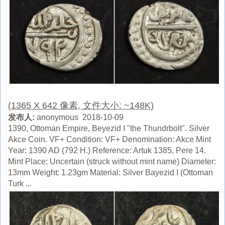
(1365 X 642 像素, 文件大小: ~148K)
发布人:
anonymous 2018-10-09
1390, Ottoman Empire, Beyezid I "the Thundrbolt". Silver
Akce Coin. VF+ Condition: VF+ Denomination: Akce Mint
Year: 1390 AD (792 H.) Reference: Artuk 1385, Pere 14.
Mint Place: Uncertain (struck without mint name) Diameter:
13mm Weight: 1.23gm Material: Silver Bayezid I (Ottoman
Turk ...