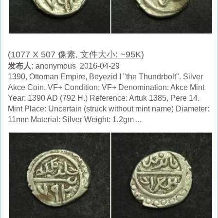
(1077 X 507 像素, 文件大小: ~95K)
发布人:
anonymous 2016-04-29
1390, Ottoman Empire, Beyezid I "the Thundrbolt". Silver
Akce Coin. VF+ Condition: VF+ Denomination: Akce Mint
Year: 1390 AD (792 H.) Reference: Artuk 1385, Pere 14.
Mint Place: Uncertain (struck without mint name) Diameter:
11mm Material: Silver Weight: 1.2gm ...