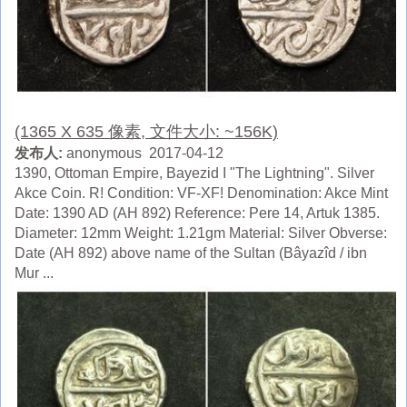
(1365 X 635 像素, 文件大小: ~156K)
发布人:
anonymous 2017-04-12
1390, Ottoman Empire, Bayezid I "The Lightning". Silver
Akce Coin. R! Condition: VF-XF! Denomination: Akce Mint
Date: 1390 AD (AH 892) Reference: Pere 14, Artuk 1385.
Diameter: 12mm Weight: 1.21gm Material: Silver Obverse:
Date (AH 892) above name of the Sultan (Bâyazîd / ibn
Mur ...