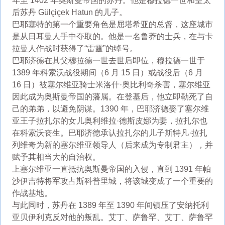
年至 1402 年奥斯曼帝国的苏丹。他是穆拉德一世和皇太
后苏丹 Gülçiçek Hatun 的儿子。
巴耶塞特的第一个重要角色是屈塔希亚的总督，这座城市
是从日耳曼人手中夺取的。他是一名鲁莽的士兵，在与卡
拉曼人作战时获得了“雷霆”的绰号。
巴耶济德在其父穆拉德一世去世后即位，穆拉德一世于
1389 年科索沃战役期间（6 月 15 日）或战役后（6 月
16 日）被塞尔维亚骑士米洛什·奥比利奇杀害，塞尔维亚
因此成为奥斯曼帝国的藩属。在登基后，他立即勒死了自
己的弟弟，以避免阴谋。1390 年，巴耶济德娶了塞尔维
亚王子拉扎尔的女儿奥利维拉·德斯皮娜为妻，拉扎尔也
在科索沃丧生。巴耶济德承认拉扎尔的儿子斯特凡·拉扎
列维奇为新的塞尔维亚领导人（后来成为专制君主），并
赋予其相当大的自治权。
上塞尔维亚一直抵抗奥斯曼帝国的入侵，直到 1391 年帕
沙伊吉特将军攻占斯科普里城，将该城变成了一个重要的
作战基地。
与此同时，苏丹在 1389 年至 1390 年间镇压了安纳托利
亚贝伊利克反对他的叛乱。艾丁、萨鲁罕、艾丁、萨鲁罕