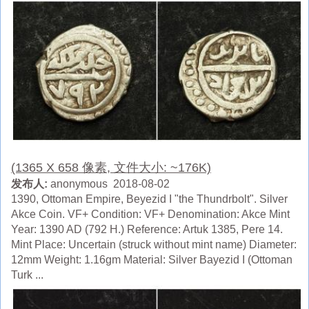
(1365 X 658 像素, 文件大小: ~176K)
发布人:
anonymous 2018-08-02
1390, Ottoman Empire, Beyezid I "the Thundrbolt". Silver
Akce Coin. VF+ Condition: VF+ Denomination: Akce Mint
Year: 1390 AD (792 H.) Reference: Artuk 1385, Pere 14.
Mint Place: Uncertain (struck without mint name) Diameter:
12mm Weight: 1.16gm Material: Silver Bayezid I (Ottoman
Turk ...