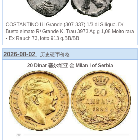
COSTANTINO I il Grande (307-337) 1/3 di Siliqua. D/
Busto elmato R/ Grande K. Trau 3973 Ag g 1,08 Molto rara
• Ex Rauch 73, lotto 913 q.BB/BB
2026-08-02
- 历史硬币价格
20 Dinar 塞尔维亚 金 Milan I of Serbia