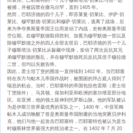
而哀悼。巴耶塞特的一个儿子穆斯塔法·切莱比与他一起
被捕，并被囚禁在撒马尔罕，直到 1405 年。
然而，巴耶济德的四个儿子，即苏莱曼·切莱比、伊萨·切
莱比、穆罕默德·切莱比和穆萨·切莱比，逃离了战场，后
来为争夺奥斯曼帝国王位而发动了内战，史称奥斯曼帝国
空位期。在穆罕默德取得胜利、加冕为穆罕默德一世以及
除穆罕默德之外的四​​人全部去世后，巴耶济德的另一个儿
子穆斯塔法·切莱比从躲藏中现身，发动了两次反抗其兄
弟穆罕默德的叛乱，并在穆罕默德死后反抗其侄子穆拉德
二世，但均以失败告终。
因此，君士坦丁堡的围攻一直持续到 1402 年。当巴耶塞
特在东方与帖木儿帝国作战时，被围困的拜占庭人得到了
喘息的机会。当时，巴耶塞特的帝国包括色雷斯（君士坦
丁堡除外）、马其顿、保加利亚和欧洲的塞尔维亚部分地
区。在亚洲，他的领土延伸到托罗斯山脉。他的军队被认
为是伊斯兰世界最优秀的军队之一。1400 年，中亚军阀
帖木儿成功唤醒了曾是奥斯曼帝国附庸的当地突厥贝伊利
克，他们与他一起攻击巴耶塞特，巴耶塞特也被认为是当
时穆斯林世界最强大的统治者之一。在 1402 年 7 月 20