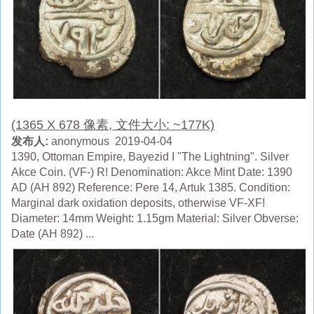
(1365 X 678 像素, 文件大小: ~177K)
发布人:
anonymous 2019-04-04
1390, Ottoman Empire, Bayezid I "The Lightning". Silver
Akce Coin. (VF-) R! Denomination: Akce Mint Date: 1390
AD (AH 892) Reference: Pere 14, Artuk 1385. Condition:
Marginal dark oxidation deposits, otherwise VF-XF!
Diameter: 14mm Weight: 1.15gm Material: Silver Obverse:
Date (AH 892) ...