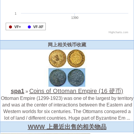
网上相关钱币收藏
spa1
Coins of Ottoman Empire (16 硬币)
»
Ottoman Empire (1299-1923) was one of the largest by territory
and was at the center of interactions between the Eastern and
Western worlds for six centuries. The Ottomans conquered a
lot of land / different countries. Huge part of Byzantine Em ...
WWW 上最近出售的相关物品