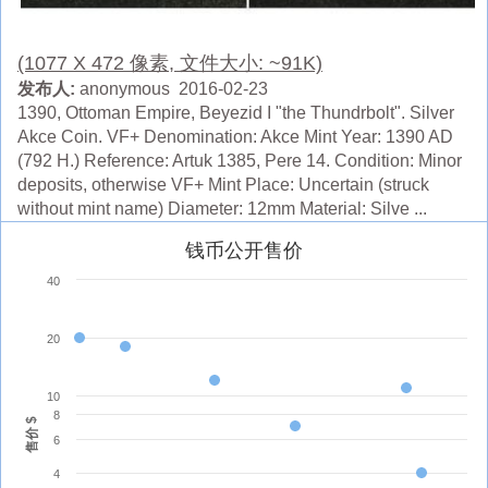
(1077 X 472 像素, 文件大小: ~91K)
发布人:
anonymous 2016-02-23
1390, Ottoman Empire, Beyezid I "the Thundrbolt". Silver
Akce Coin. VF+ Denomination: Akce Mint Year: 1390 AD
(792 H.) Reference: Artuk 1385, Pere 14. Condition: Minor
deposits, otherwise VF+ Mint Place: Uncertain (struck
without mint name) Diameter: 12mm Material: Silve ...