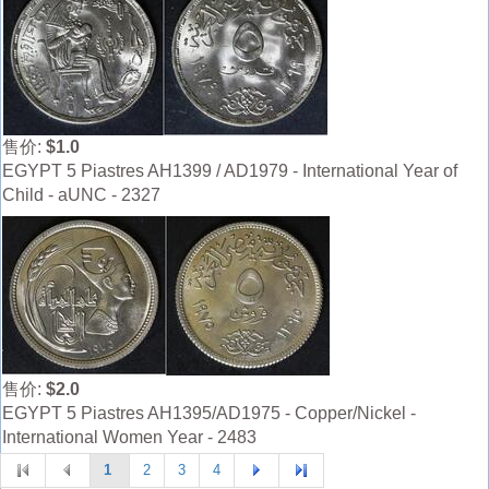
售价:
$1.0
EGYPT 5 Piastres AH1399 / AD1979 - International Year of
Child - aUNC - 2327
售价:
$2.0
EGYPT 5 Piastres AH1395/AD1975 - Copper/Nickel -
International Women Year - 2483
1
2
3
4