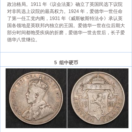
政治格局。1911 年《议会法案》确立了英国民选下议院
对非民选上议院的最高权力。1924 年，爱德华一世任命
了第一任工党内阁，1931 年《威斯敏斯特法令》承认英
国各领地是英联邦内独立的王国。爱德华一世在位后期大
部分时间都饱受疾病的折磨，爱德华一世去世后，长子爱
德华八世继位。
5 组中硬币