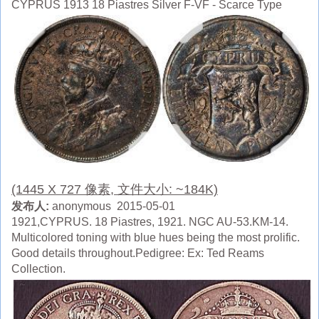
CYPRUS 1913 18 Piastres Silver F-VF - Scarce Type
(1445 X 727 像素, 文件大小: ~184K)
发布人:
anonymous 2015-05-01
1921,CYPRUS. 18 Piastres, 1921. NGC AU-53.KM-14.
Multicolored toning with blue hues being the most prolific.
Good details throughout.Pedigree: Ex: Ted Reams
Collection.