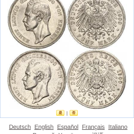
是
|
否
Deutsch
English
Español
Français
Italiano