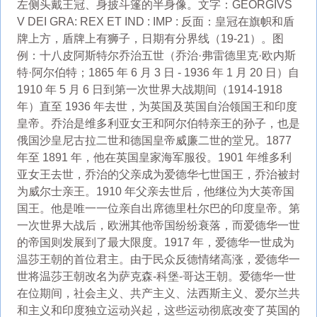
左侧头戴王冠、身披斗篷的半身像。文字：GEORGIVS
V DEI GRA: REX ET IND : IMP : 反面：皇冠在旗帜和盾
牌上方，盾牌上有狮子，日期有分界线（19-21）。图
例：十八皮阿斯特尔乔治五世（乔治·弗雷德里克·欧内斯
特·阿尔伯特；1865 年 6 月 3 日 - 1936 年 1 月 20 日）自
1910 年 5 月 6 日到第一次世界大战期间（1914-1918
年）直至 1936 年去世，为英国及英国自治领国王和印度
皇帝。乔治是维多利亚女王和阿尔伯特亲王的孙子，也是
俄国沙皇尼古拉二世和德国皇帝威廉二世的堂兄。1877
年至 1891 年，他在英国皇家海军服役。1901 年维多利
亚女王去世，乔治的父亲成为爱德华七世国王，乔治被封
为威尔士亲王。1910 年父亲去世后，他继位为大英帝国
国王。他是唯一一位亲自出席德里杜尔巴的印度皇帝。第
一次世界大战后，欧洲其他帝国纷纷衰落，而爱德华一世
的帝国则发展到了最大限度。1917 年，爱德华一世成为
温莎王朝的首位君主。由于民众反德情绪高涨，爱德华一
世将温莎王朝改名为萨克森-科堡-哥达王朝。爱德华一世
在位期间，社会主义、共产主义、法西斯主义、爱尔兰共
和主义和印度独立运动兴起，这些运动彻底改变了英国的