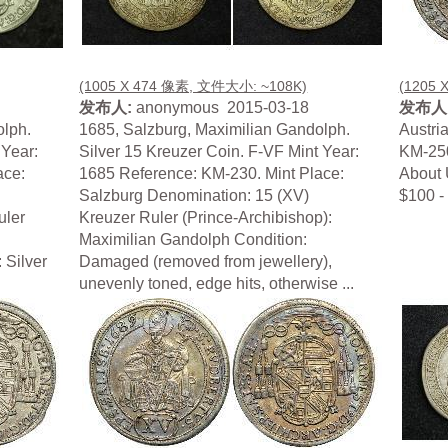
(1005 X 474 像素, 文件大小: ~108K)
(1205 
发布人:
anonymous 2015-03-18
发布人
olph.
1685, Salzburg, Maximilian Gandolph.
Austria
 Year:
Silver 15 Kreuzer Coin. F-VF Mint Year:
KM-250
ace:
1685 Reference: KM-230. Mint Place:
About 
Salzburg Denomination: 15 (XV)
$100 -
uler
Kreuzer Ruler (Prince-Archibishop):
Maximilian Gandolph Condition:
 Silver
Damaged (removed from jewellery),
unevenly toned, edge hits, otherwise ...