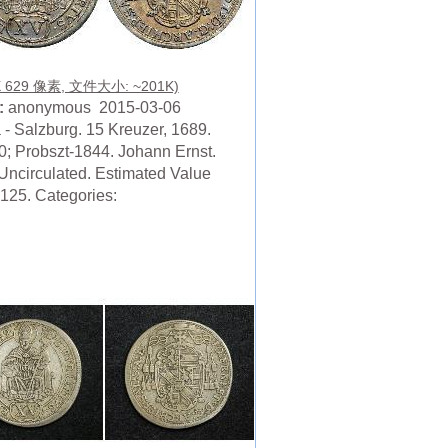
X 629 像素, 文件大小: ~201K)
:
anonymous 2015-03-06
 - Salzburg. 15 Kreuzer, 1689.
; Probszt-1844. Johann Ernst.
Uncirculated. Estimated Value
 125. Categories: