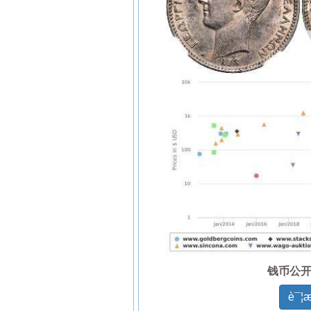
钱币公
è¯¦æ