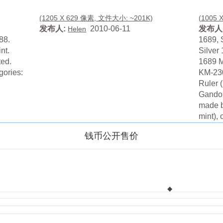
(1205 X 629 像素, 文件大小: ~201K)
(1005 
发布人:
2010-06-11
发布人
Helen
88.
1689, 
nt.
Silver
ted.
1689 M
gories:
KM-230
Ruler 
Gandol
made by
mint), o