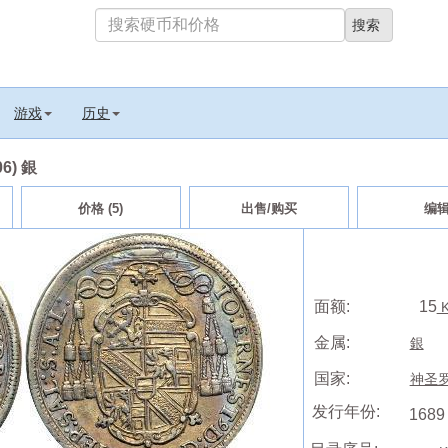
游戏
历史
06) 銀
价格 (5)
出售/购买
编
面额:
15
K
金属:
銀
国家:
神圣罗马
发行年份:
1689