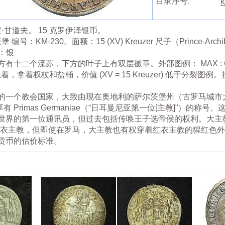
目录序号:
K
·甘道夫。 15 克罗伊泽银币。
号：KM-230。面额：15 (XV) Kreuzer 尺子（Prince-Ar
质：银
流苏，下方的叶子上有双层徽章。外部图例： MAX : GAND : D : G
朝坐着，拿着权杖和盐桶，价值 (XV = 15 Kreuzer) 低于分裂图例。
的一个教会国家，大致由现在奥地利的萨尔茨堡州（古罗马城市
有 Primas Germaniae（“日耳曼尼亚第一位[主教]”）的
的第一位通讯员，但过去包括传唤王子选帝侯的权利。大主教还拥有教皇
红衣主教，但即使在罗马，大主教也有权穿着红衣主教的猩红色
货币的估价标准。