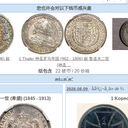
您也许会对以下钱币感兴趣
06) 銀
1 Thaler 神圣罗马帝国 (962 - 1806) 銀 鲁道夫二世
(神圣 ...
组包含
22 硬币 / 20 价格
æè¿æ´æ°
- åå²ç¡¬å¸ä»·æ ¼
2026-08-09
 (希腊) (1845 - 1913)
1 Kope