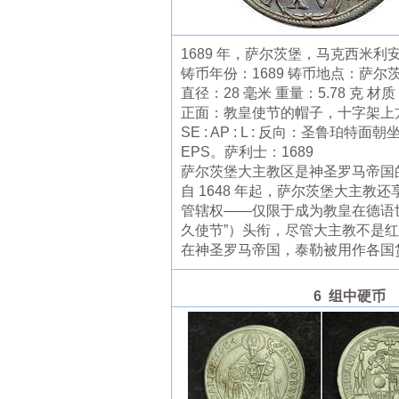
1689 年，萨尔茨堡，马克西米利安
铸币年份：1689 铸币地点：萨尔茨堡 编
直径：28 毫米 重量：5.78 克 材
正面：教皇使节的帽子，十字架上方有十二个
SE : AP : L : 反向：圣鲁珀特面
EPS。萨利士：1689
萨尔茨堡大主教区是神圣罗马帝国
自 1648 年起，萨尔茨堡大主教还享
管辖权——仅限于成为教皇在德语世界
久使节”）头衔，尽管大主教不是
在神圣罗马帝国，泰勒被用作各国
6 组中硬币