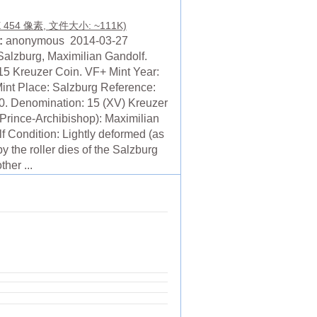
X 454 像素, 文件大小: ~111K)
:
anonymous 2014-03-27
Salzburg, Maximilian Gandolf.
 15 Kreuzer Coin. VF+ Mint Year:
int Place: Salzburg Reference:
. Denomination: 15 (XV) Kreuzer
(Prince-Archibishop): Maximilian
f Condition: Lightly deformed (as
 the roller dies of the Salzburg
ther ...