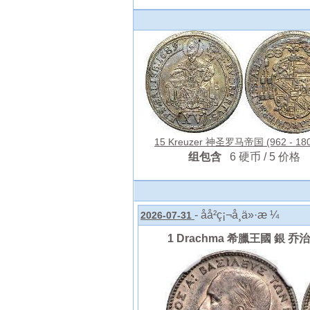
15 Kreuzer 神圣罗马帝国 (962 - 18
组包含
6 硬币 / 5 价格
- åå²ç¡¬å¸ä»·æ ¼
2026-07-31
1 Drachma 希臘王國 銀 乔治一世