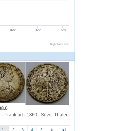
08.0
 Frankfurt - 1860 - Silver Thaler -
0
1
2
3
4
5