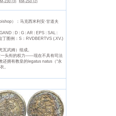
M-230 (3)
KM-250 (2)
chibishop）：马克西米利安·甘道夫
 : AR : EPS : SAL :
拉丁图例：S：RVDBERTVS (.XV.)
尤瓦武姆）组成。
称号。这一头衔的权力——现在不具有司法
的legatus natus（“永
外衣。