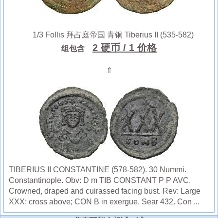
1/3 Follis 拜占庭帝国 青铜 Tiberius II (535-582)
2 硬币
/ 1 价格
组包含
⇑
TIBERIUS II CONSTANTINE (578-582). 30 Nummi.
Constantinople. Obv: D m TIB CONSTANT P P AVC.
Crowned, draped and cuirassed facing bust. Rev: Large
XXX; cross above; CON B in exergue. Sear 432. Con ...