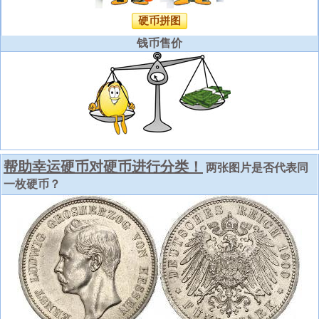
硬币拼图
钱币售价
帮助幸运硬币对硬币进行分类！
两张图片是否代表同
一枚硬币？