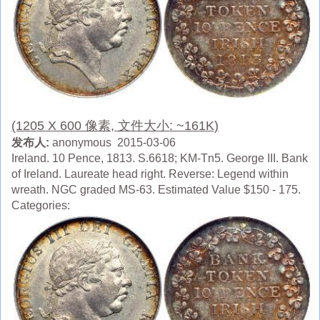
(1205 X 600 像素, 文件大小: ~161K)
发布人:
anonymous 2015-03-06
Ireland. 10 Pence, 1813. S.6618; KM-Tn5. George III. Bank
of Ireland. Laureate head right. Reverse: Legend within
wreath. NGC graded MS-63. Estimated Value $150 - 175.
Categories: