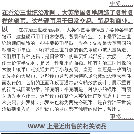
更多……
在乔治三世统治期间，大英帝国各地铸造了各种各
样的银币。这些硬币用于日常交易、贸易和商业。
以 ...
在乔治三世统治期间，大英帝国各地铸造了各种各样的
银币。这些硬币用于日常交易、贸易和商业。以下是乔治三世
统治期间铸造的一些主要银币类型：先令：先令是大英帝国的
标准货币单位，印有乔治三世肖像的银先令硬币被大量铸造。
它们用于各种交易，是日常商业的重要组成部分。六便士：六
便士价值半先令，是另一种常用的面额。印有乔治三世肖像的
六便士银币广泛流通并用于小额交易。皇冠：皇冠是一枚面额
五先令的大银币。这些硬币通常是为特殊场合或纪念重大事件
而发行的。它们的正面和反面通常都有精致的设计，展示重要
的符号或国家徽章。半克朗：半克朗是一种较小的银币，面额
为两先令六便士。这些硬币在整个大英帝国广泛流通并用于日
常交易。弗罗林：弗罗林也称为两先令硬币，是在乔治三世统
治后期引入的。这些硬币的两面都有独特的设计，常用 ...
更多……
WWW 上最近出售的相关物品