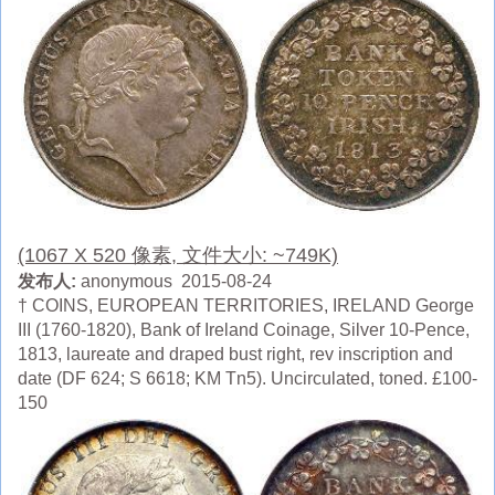
(1067 X 520 像素, 文件大小: ~749K)
发布人:
anonymous 2015-08-24
† COINS, EUROPEAN TERRITORIES, IRELAND George
III (1760-1820), Bank of Ireland Coinage, Silver 10-Pence,
1813, laureate and draped bust right, rev inscription and
date (DF 624; S 6618; KM Tn5). Uncirculated, toned. £100-
150