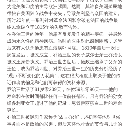
为北美和印度的主导欧洲强国。然而，其许多美洲殖民地
很快在美国独立战争中丧失，导致美利坚合众国的建立。
历时20年的一系列针对革命法国和拿破仑法国的战争最
终以拿破仑于1815年的失败而告终。
在乔治三世的晚年，他患有反复发作的精神疾病，并最终
成为永久性的精神疾病。当时的医生对此感到困惑，尽管
后来有人认为他患有血液病卟啉症。 1810年最后一次旧
病复发后，摄政成立，乔治三世的长子威尔士亲王乔治以
摄政王身份执政。乔治三世去世后，摄政王继承了父亲的
王位，成为乔治四世。对乔治三世一生的历史分析经历了
“观点不断变化的万花筒”，这在很大程度上取决于他的传
记作者的偏见和他们可获得的资料来源。
乔治三世活了81岁零239天，在位59年零96天——他的
寿命和在位时间都比任何一位前任都长。只有乔治的孙女
维多利亚女王超过了他的记录，尽管伊丽莎白二世的寿命
更长。
乔治三世被讽刺作家称为“农夫乔治”，起初嘲笑他对世俗
事务而不是政治的兴趣，但后来将他朴素的节俭与儿子的