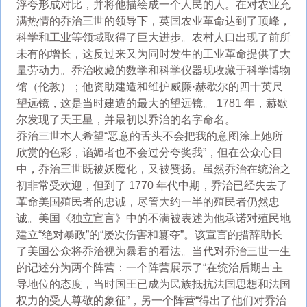
浮夸形成对比，并将他描绘成一个人民的人。在对农业充
满热情的乔治三世的领导下，英国农业革命达到了顶峰，
科学和工业等领域取得了巨大进步。农村人口出现了前所
未有的增长，这反过来又为同时发生的工业革命提供了大
量劳动力。乔治收藏的数学和科学仪器现收藏于科学博物
馆（伦敦）；他资助建造和维护威廉·赫歇尔的四十英尺
望远镜，这是当时建造的最大的望远镜。 1781 年，赫歇
尔发现了天王星，并最初以乔治的名字命名。
乔治三世本人希望“恶意的舌头不会把我的意图涂上她所
欣赏的色彩，谄媚者也不会过分夸奖我”，但在公众心目
中，乔治三世既被妖魔化，又被赞扬。虽然乔治在统治之
初非常受欢迎，但到了 1770 年代中期，乔治已经失去了
革命美国殖民者的忠诚，尽管大约一半的殖民者仍然忠
诚。美国《独立宣言》中的不满被表述为他承诺对殖民地
建立“绝对暴政”的“屡次伤害和篡夺”。该宣言的措辞助长
了美国公众将乔治视为暴君的看法。当代对乔治三世一生
的记述分为两个阵营：一个阵营展示了“在统治后期占主
导地位的态度，当时国王已成为民族抵抗法国思想和法国
权力的受人尊敬的象征”，另一个阵营“得出了他们对乔治