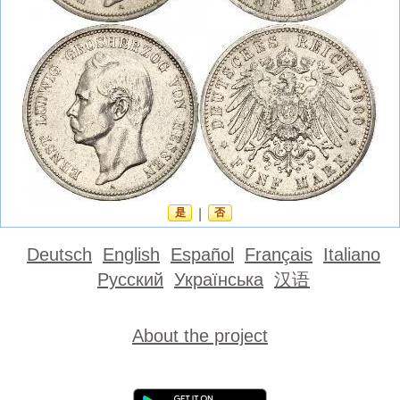
是
|
否
Deutsch
English
Español
Français
Italiano
Русский
Українська
汉语
About the project