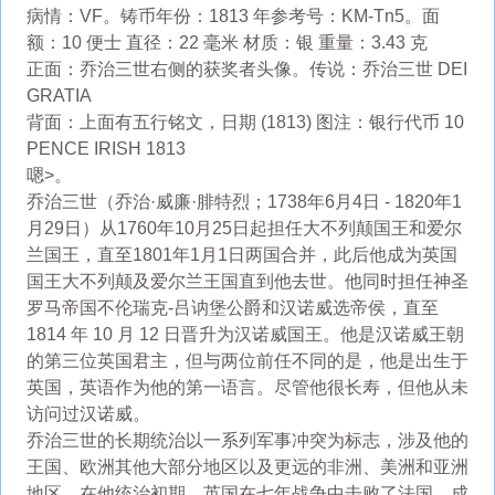
病情：VF。铸币年份：1813 年参考号：KM-Tn5。面
额：10 便士 直径：22 毫米 材质：银 重量：3.43 克
正面：乔治三世右侧的获奖者头像。传说：乔治三世 DEI
GRATIA
背面：上面有五行铭文，日期 (1813) 图注：银行代币 10
PENCE IRISH 1813
嗯>。
乔治三世（乔治·威廉·腓特烈；1738年6月4日 - 1820年1
月29日）从1760年10月25日起担任大不列颠国王和爱尔
兰国王，直至1801年1月1日两国合并，此后他成为英国
国王大不列颠及爱尔兰王国直到他去世。他同时担任神圣
罗马帝国不伦瑞克-吕讷堡公爵和汉诺威选帝侯，直至
1814 年 10 月 12 日晋升为汉诺威国王。他是汉诺威王朝
的第三位英国君主，但与两位前任不同的是，他是出生于
英国，英语作为他的第一语言。尽管他很长寿，但他从未
访问过汉诺威。
乔治三世的长期统治以一系列军事冲突为标志，涉及他的
王国、欧洲其他大部分地区以及更远的非洲、美洲和亚洲
地区。在他统治初期，英国在七年战争中击败了法国，成