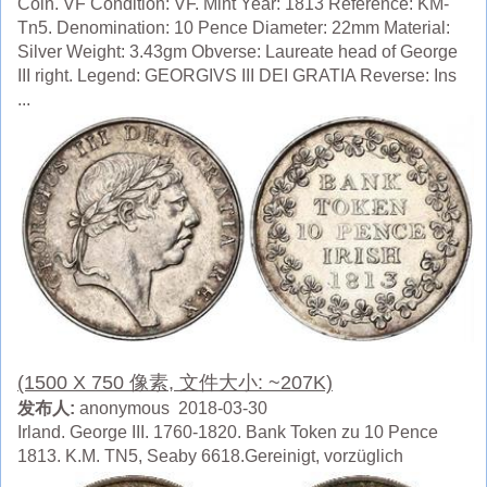
Coin. VF Condition: VF. Mint Year: 1813 Reference: KM-
Tn5. Denomination: 10 Pence Diameter: 22mm Material:
Silver Weight: 3.43gm Obverse: Laureate head of George
III right. Legend: GEORGIVS III DEI GRATIA Reverse: Ins
...
(1500 X 750 像素, 文件大小: ~207K)
发布人:
anonymous 2018-03-30
Irland. George III. 1760-1820. Bank Token zu 10 Pence
1813. K.M. TN5, Seaby 6618.Gereinigt, vorzüglich