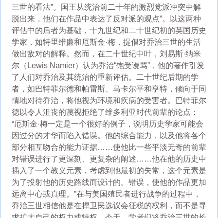
三世的看法”。国王从统治前二十年的激烈党派冲突中解
脱出来，他们在作品中表达了反对派的观点”。以这两种
评估中的后者为基础​​，十九世纪和二十世纪初的英国历史
学家，如特里维廉和厄斯金·梅，提倡对乔治三世的生活
做出敌对的解释。然而，在二十世纪中叶，刘易斯·纳米
尔（Lewis Namier）认为乔治“饱受谩骂”，他的著作引发
了人们对乔治及其统治的重新评估。二十世纪后期的学
者，如巴特菲尔德和帕雷斯、马卡尔平和亨特，倾向于同
情地对待乔治，将他视为环境和疾病的受害者。巴特菲尔
德以令人沮丧的蔑视拒绝了维多利亚时代前辈的论点：
“厄斯金·梅一定是一个很好的例子，说明历史学家可能会
因过分的才华而陷入错误。他的综合能力，以及他将各个
部分相互吻合的能力证据……使他比一些平淡无奇的前辈
对错误进行了更深刻、更复杂的阐述……他在他的历史中
插入了一个教义元素，考虑到他最初的失常，这个元素是
为了投射他的历史路线而设计的。错误，使他的作品更加
远离中心或真理。”在与美国殖民者进行战争的过程中，
乔治三世相信他是在捍卫民选议会征税的权利，而不是寻
求扩大自己的权力或特权。今天，学者们将乔治三世的长