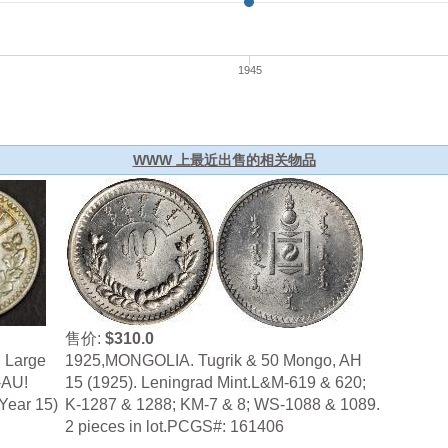
WWW 上最近出售的相关物品
售价:
$310.0
. Large
1925,MONGOLIA. Tugrik & 50 Mongo, AH
-AU!
15 (1925). Leningrad Mint.L&M-619 & 620;
Year 15)
K-1287 & 1288; KM-7 & 8; WS-1088 & 1089.
2 pieces in lot.PCGS#: 161406