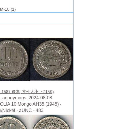
M-18 (1)
X 1587 像素, 文件大小: ~715K)
:
anonymous 2024-08-08
LIA 10 Mongo AH35 (1945) -
/Nickel - aUNC - 483