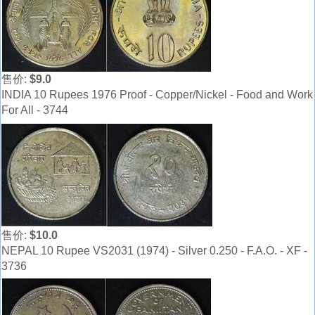
售价:
$9.0
INDIA 10 Rupees 1976 Proof - Copper/Nickel - Food and Work
For All - 3744
售价:
$10.0
NEPAL 10 Rupee VS2031 (1974) - Silver 0.250 - F.A.O. - XF -
3736