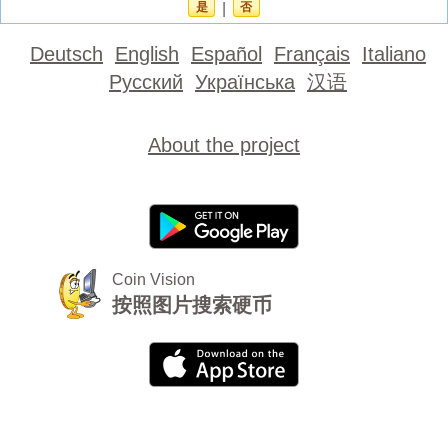
是
|
否
Deutsch
English
Español
Français
Italiano
Русский
Українська
汉语
About the project
Coin Vision
按照图片搜索硬币