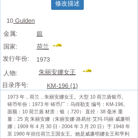
修改描述
10
Gulden
金属:
銀
国家:
荷兰
发行年份:
1973
朱丽安娜女王
人物:
目录序号:
KM-196 (1)
1973 年，荷兰，朱丽安娜女王。大型 10 荷兰盾银币。
铸币年份：1973 年 铸币厂：乌得勒支 编号：KM-196。
面额：10 荷兰盾 材质：银（.720） 直径：38 毫米 重
量：25 克 朱丽安娜（朱丽安娜·路易丝·艾玛·玛丽·威廉明
娜；1909 年 4 月 30 日 - 2004 年 3 月 20 日）于 1948 年
至 1980 年担任荷兰王国女王。她是威廉明娜女王和亨利