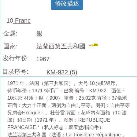
修改描述
10
Franc
金属:
銀
国家:
法蘭西第五共和國
发行年份:
1967
目录序号:
KM-932 (5)
1971 年，法国（第三共和国）。大号 10 法郎银币。
铸币年份：1971 铸币厂：巴黎 编号：KM-932。面值：
10法郎 材质：银（.900） 重量：25.02克 直径：37毫米
正面：大力士正面，两侧为自由与平等。图例：自由平等
兄弟会Exergue：。杜普雷.背面：花环内有面额（10 法
郎）和日期（1971 年）。图例：REPUBLIQUE
FRANCAISE *（私人标志：聚宝盆/指向手）
法兰西第三共和国（法语：La Troisième République，