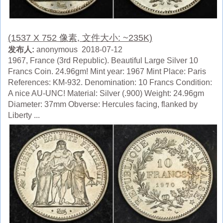
(1537 X 752 像素, 文件大小: ~235K)
发布人:
anonymous 2018-07-12
1967, France (3rd Republic). Beautiful Large Silver 10
Francs Coin. 24.96gm! Mint year: 1967 Mint Place: Paris
References: KM-932. Denomination: 10 Francs Condition:
A nice AU-UNC! Material: Silver (.900) Weight: 24.96gm
Diameter: 37mm Obverse: Hercules facing, flanked by
Liberty ...