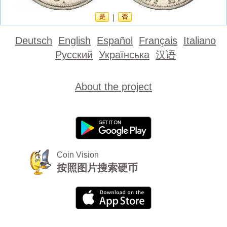
是
|
否
Deutsch
English
Español
Français
Italiano
Русский
Українська
汉语
About the project
Coin Vision
按照图片搜索硬币