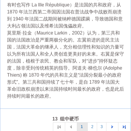
有时也写作 La IIIe République）是法国的共和政府，从
1870 年法兰西第二帝国因法国在普法战争中战败而崩溃
到 1940 年法国二战期间被纳粹德国蹂躏，导致德国和意
大利占领法国以及维希法国傀儡政府。
莫里斯·拉金（Maurice Larkin，2002）认为，第三共和
国的法国政治是严重两极分化的。左翼前进的是民主法
国，法国大革命的继承人，充分相信理性和知识的力量可
以为所有法国人和全人类创造更美好的未来。右翼是保守
的法国，植根于农民、教会和军队，对“进步”持怀疑态
度，除非受到传统精英的指导。阿道夫·梯也尔 (Adolphe
Thiers) 称 1870 年代的共和主义是“法国分裂最小的政府
形式”。第三共和国持续了七十年，是自 1789 年法国大
革命旧政权崩溃以来法国持续时间最长的政府，也是此后
持续时间最长的政府。
13 组中硬币
1
2
3