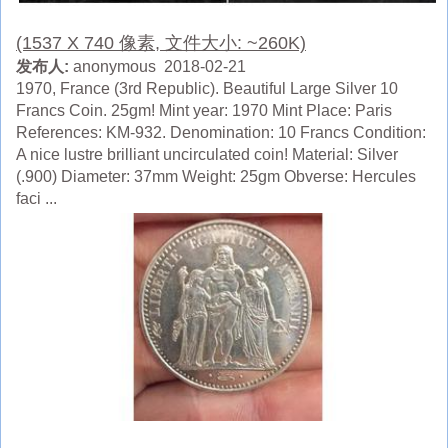
(1537 X 740 像素, 文件大小: ~260K)
发布人:
anonymous 2018-02-21
1970, France (3rd Republic). Beautiful Large Silver 10
Francs Coin. 25gm! Mint year: 1970 Mint Place: Paris
References: KM-932. Denomination: 10 Francs Condition:
A nice lustre brilliant uncirculated coin! Material: Silver
(.900) Diameter: 37mm Weight: 25gm Obverse: Hercules
faci ...