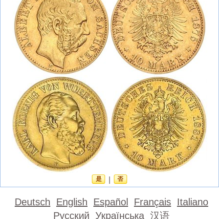
是
|
否
Deutsch
English
Español
Français
Italiano
Русский
Українська
汉语