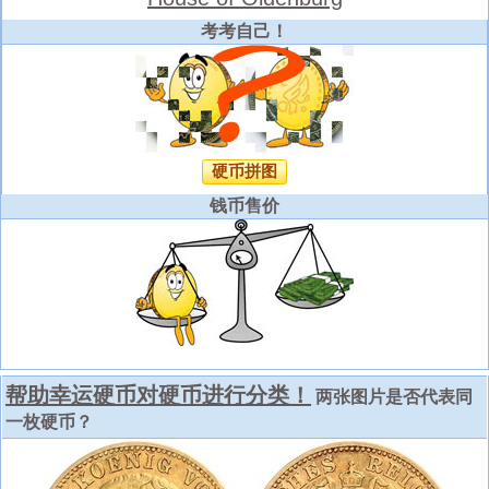
考考自己！
硬币拼图
钱币售价
帮助幸运硬币对硬币进行分类！
两张图片是否代表同
一枚硬币？