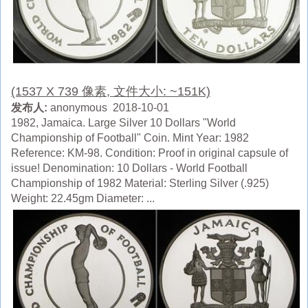
(1537 X 739 像素, 文件大小: ~151K)
发布人:
anonymous 2018-10-01
1982, Jamaica. Large Silver 10 Dollars "World
Championship of Football" Coin. Mint Year: 1982
Reference: KM-98. Condition: Proof in original capsule of
issue! Denomination: 10 Dollars - World Football
Championship of 1982 Material: Sterling Silver (.925)
Weight: 22.45gm Diameter: ...