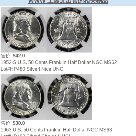
WWW 上最近出售的相关物品
售价:
$42.0
1952-S U.S. 50 Cents Franklin Half Dollar NGC MS62
Lot#HP480 Silver! Nice UNC!
售价:
$30.0
1963 U.S. 50 Cents Franklin Half Dollar NGC MS63