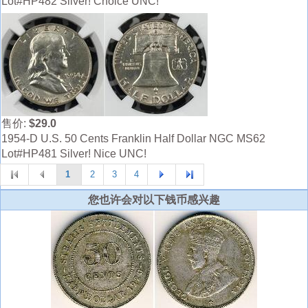
Lot#HP482 Silver! Choice UNC!
售价:
$29.0
1954-D U.S. 50 Cents Franklin Half Dollar NGC MS62
Lot#HP481 Silver! Nice UNC!
1
2
3
4
您也许会对以下钱币感兴趣