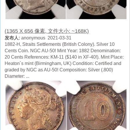
(1365 X 656 像素, 文件大小: ~168K)
发布人:
anonymous 2021-03-31
1882-H, Straits Settlements (British Colony). Silver 10
Cents Coin. NGC AU-50! Mint Year: 1882 Denomination:
20 Cents References: KM-11 ($140 in XF-40!). Mint Place:
Heaton´s mint (Birmingham, UK) Condition: Certified and
graded by NGC as AU-50! Composition: Silver (.800)
Diameter: ...