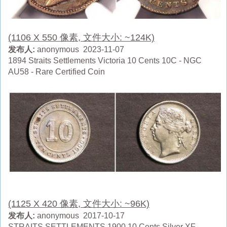
(1106 X 550 像素, 文件大小: ~124K)
发布人:
anonymous 2023-11-07
1894 Straits Settlements Victoria 10 Cents 10C - NGC
AU58 - Rare Certified Coin
(1125 X 420 像素, 文件大小: ~96K)
发布人:
anonymous 2017-10-17
STRAITS SETTLEMENTS 1900 10 Cents Silver XF