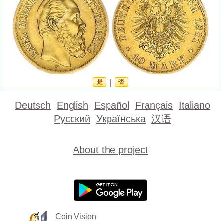
是
|
否
Deutsch
English
Español
Français
Italiano
Русский
Українська
汉语
About the project
Coin Vision