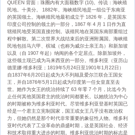
QUEEN 背面：珠圈内有大面额数字 (10)。传说：海峡殖
民地。十美分。 1882年。海峡殖民地是一组位于东南亚
的英国领土。海峡殖民地最初成立于 1826 年，是英国东
印度公司控制的领土的一部分，1867 年 4 月 1 日作为直
辖殖民地受英国直接控制。该殖民地在英国东南部重组过
程中解散。第二次世界大战结束后的亚洲附属国。海峡殖
民地包括马六甲、槟城（也称为威尔士亲王岛）和新加坡
以及（自 1907 年起）纳闽的各个定居点。除新加坡外，
这些领土现已成为马来西亚的一部分。维多利亚（亚历山
德里娜·维多利亚；1819年5月24日至1901年1月22日）
自1837年6月20日起成为大不列颠及爱尔兰联合王国女
王，并自1876年5月1日起成为印度第一任女皇直至去
世。她作为女王的统治持续了 63 年零 7 个月，比迄今为
止任何其他英国君主的统治时间都要长。以她统治为中心
的时期被称为维多利亚时代。尽管维多利亚登基时英国已
经是一个君主立宪制国家，国王或女王几乎没有政治权
力，但她仍然是那个时代非常重要的象征性人物。维多利
亚时代代表了工业革命的鼎盛时期，这是英国社会、经济
和技术取得重大进步的时期。维多利亚统治时期的标志是