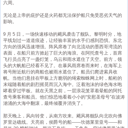
六周。
无论是上帝的庇护还是火药都无法保护船只免受恶劣天气的
影响。
9 月 5 日，一场快速移动的飓风袭击了舰队。黎明时分，地
平线划过一道道痕迹，让经验丰富的水手们感到恐惧。东北
方向的强风迅速增强。阵风席卷了向北流动的墨西哥湾流的
表面，在船只前方掀起了巨大的海浪。在阿托查号上，首席
飞行员点亮了一盏灯笼，乌云和雨水遮住了天空。前方，领
头的大帆船已经看不见了。在暴风雨席卷而来时，在海军上
将号附近航行的商船也被雨水遮住了。船员们爬进索具收
帆。当他们悬挂在甲板上方脆弱的绳索蜘蛛网上时，船桁的
末端随着船的剧烈摇晃而沉入海中。泛着泡沫的绿色海水咆
哮着穿过甲板。就在天黑之前，一层浪花笼罩着晕船的阿托
查号乘客和船员。他们惊恐地看着小小的“安慰圣母号”在波涛
汹涌的大海中翻滚，最终倾覆并消失了。
那天晚上，风向转变，从南方吹来。飓风将舰队向北吹向佛
罗里达礁线。天亮前，侯爵号的船——坎德莱里亚号——和