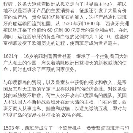
程碑，这条大道载着欧洲从孤立走向了世界霸主地位。殖民
地不仅是西班牙产品的主要消费者，征服还引发了大量有价
值的农产品、贵金属和优质宝石的涌入，这些产品通过西班
牙商船运输回流到祖国。从 1530 年到 1800 年，西班牙美洲
殖民地开采了价值约 60 亿到 80 亿美元的黄金和白银。在此
期间，运往西班牙的黄金和白银的比例约为 1 比 10。这些财
富彻底改变了欧洲历史的进程，使西班牙成为世界霸主。
1621年，16岁的菲利普四世登基，继承了一个控制着四大洲
广大领土的帝国，肩负着清除欧洲日益增长的新教威胁的使
命，同时也继承了巨额的国家债务。
与印度群岛的贸易，以及皇室从中获得的税收和收入，是帝
国及其对天主教的坚定捍卫得以维持的经济命脉。对这条命
脉的威胁数不胜数。荷兰人公开攻击印度群岛的舰队。英国
人和法国人不断挑战西班牙在新大陆的主权。而在内部，西
班牙商人从事走私、贿赂和欺骗，以避免缴纳五税，即对与
印度群岛的贸易收益征收的 20% 的税。
1503 年，西班牙成立了一个监管机构，负责监督西班牙与印