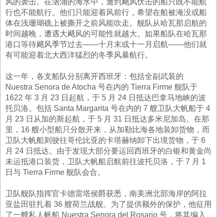
风的袭击。在汹涌的海水中，遭到飓风伏击的船只既不能航
行也不能航行。他们只能迎着风前行，希望在船被淹没或船
体在浅珊瑚礁上被撕开之前风能吹走。舰队从哈瓦那启航的
时间越晚，遭遇大飓风的可能性就越大。如果船队在哈瓦那
港口等待飓风季节过去——十月末或十一月启航——他们就
有可能迎着北大西洋猛烈的冬季风暴航行。
这一年，各支船队分别离开西班牙：包括全副武装的
Nuestra Senora de Atocha 号在内的 Tierra Firme 舰队于
1622 年 3 月 23 日起航，于 5 月 24 日抵达巴拿马地峡的波
托贝洛。包括 Santa Margarita 号在内的 7 艘卫队大帆船于 4
月 23 日从加的斯起航，于 5 月 31 日抵达多米尼加岛。在那
里，16 艘小型船只分散开来，从加勒比海各地装卸货物，而
卫队大帆船则驶往哥伦比亚的卡塔赫纳卸下出境货物，于 6
月 24 日抵达。由于发现大部分要运回西班牙的白银和黄金尚
未运抵港口装货，卫队大帆船启航前往波托贝洛，于 7 月 1
日与 Tierra Firme 舰队会合。
卫队舰队指挥官卡德雷塔侯爵获悉，南美洲北部海岸的阿拉
亚盐田驻扎着 36 艘荷兰战舰。为了提供额外的保护，他征用
了一艘私人帆船 Nuestra Senora del Rosario 号，将其编入