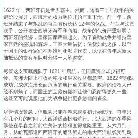
1622 年，西班牙仍是世界霸主。然而，随着三十年战争的关
键阶段展开，西班牙的权力地位开始严重下滑。前一年，西
班牙结束了与叛乱的荷兰省份长达 12 年的休战。荷兰与法国
联手，公开攻击西班牙海军和商船。战争的代价严重削弱了
西班牙的经济，皇家国库严重超支。为了资助战争并维持皇
家宫廷的盛况和辉煌，王室大量借贷；借贷如此之多，以至
于国王的银行家们在塞维利亚派驻代表，以便在每年从新大
陆抵达的富有车队时分得一大笔财富。
尽管这支宝藏舰队于 1621 年启航，但国库资金却少得可
怜。美洲大陆上征收的税收和皇家收益都急需。1622 年舰队
成功完成这次漫长而危险的航行至关重要。政府的债权人已
经不耐烦了，而国王的宝藏份额将让他们忍耐得更久一些。
这甚至可能说服他们为战争提供更多急需的资金。
尽管情况紧急，但舰队只能在春末或夏初开始航行。每年只
有几个月的时间，大西洋适合帆船航行。北大西洋的冬季风
暴使在早春之前前往美洲的旅程变得危险重重。从六月到十
月，从哈瓦那返回西班牙的船队所走的南大西洋航线受到飓