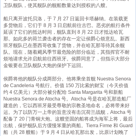
卫队舰队，使其舰队的舰船数量达到授权的八艘。
船只离开波托贝洛，于 7 月 27 日返回卡塔赫纳。在装载更
多货物后，它们于 8 月 3 日启航前往古巴。恶劣的航行条件
延误了它们的抵达时间，舰队直到 8 月 22 日才抵达哈瓦
那。如此多的荷兰袭击者的存在一定让侯爵心烦意乱。新西
班牙舰队已在墨西哥收集了货物，并在哈瓦那等待其余舰
队。现在，随着飓风季节最危险的部分临近，其指挥官不耐
烦地请求允许启航前往西班牙。侯爵同意了，但指示大部分
金银要在卫队舰队大炮的保护下运回。
侯爵将他的舰队分成两部分。他将乘坐首舰 Nuestra Senora
de Candeleria 号航行。价值 150 万比索的财宝（今天价值
约 4 亿美元）大部分被分配给 Santa Margarita 号和新船
Nuestra Senora de Atocha 号。Atocha 号是在哈瓦那造船厂
建造的，它以西班牙最受尊敬的宗教圣地命名，必将带来好
运。为了以防万一上帝的旨意没有击沉荷兰战舰，Atocha 号
配备了 20 门青铜大炮。这艘坚固的船将成为海军上将，最后
出航，保护舰队后方缓慢笨重的商船。Tierra Firme 和 Guard
船（共 28 艘船）于 9 月 4 日从哈瓦那出发，比原计划晚了