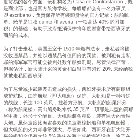
度贸易的各个方面。该机构名为 Casa de Contrastacion，既
是商业部，也是官方航海学校。每艘船都会有一名办事员，
即 escribano，负责保存所有装卸货物的官方记录：船舶舱
单。舱单是征收 quinto 和 averia（一项高达 40% 的附加
税）的基础，有助于政府抵消保护将印度财富带给西班牙的
商船的成本。
为了打击走私，英国王室于 1510 年颁布法令，走私者将被
没收违禁品，并处以违禁品价值四倍的罚款。被判犯有走私
罪的海军军官可能会被判处数年船奴刑期。尽管法律严苛，
但据估计，新大陆开采的黄金和白银中有超过 20% 未经纳税
就被走私回西班牙。
为了尽量减少武装袭击造成的损失，西班牙要求所有商船组
成护航队，由护航舰（即大帆船）保护。大帆船是一种特殊
的战舰，长达 100 英尺，挂着方形帆。大帆船的船尾部分
（称为船尾楼）高出船身吃水线 35 英尺，顶部是典型的高船
尾甲板，外形十分醒目。大帆船装备精良，装有巨大的青铜
大炮。虽然速度比海盗喜欢的快速双桅帆船和单桅帆船慢，
但大帆船的火力却非常强大。尽管如此，西班牙在新大陆开
采的银和金仍有大约 5% 丢失在海上或被海盗没收。除了在