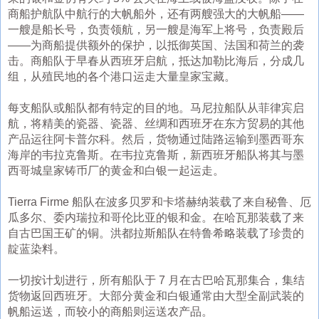
商船护航队中航行的大帆船外，还有两艘强大的大帆船——
一艘是船长号，负责领航，另一艘是海军上将号，负责殿后
——为商船提供额外的保护，以抵御英国、法国和荷兰的袭
击。商船队于早春从西班牙启航，抵达加勒比海后，分成几
组，从殖民地的各个港口运走大量皇家宝藏。
每支船队或船队都有特定的目的地。马尼拉船队从菲律宾启
航，将精美的瓷器、瓷器、丝绸和西班牙在东方贸易的其他
产品运往阿卡普尔科。然后，货物通过陆路运输到墨西哥东
海岸的韦拉克鲁斯。在韦拉克鲁斯，新西班牙船队将其与墨
西哥城皇家铸币厂的黄金和白银一起运走。
Tierra Firme 船队在波多贝罗和卡塔赫纳装载了来自秘鲁、厄
瓜多尔、委内瑞拉和哥伦比亚的银和金。在哈瓦那装载了来
自古巴国王矿的铜。洪都拉斯船队在特鲁希略装载了珍贵的
靛蓝染料。
一切按计划进行，所有船队于 7 月在古巴哈瓦那集合，集结
货物返回西班牙。大部分黄金和白银通常由大型全副武装的
帆船运送，而较小的商船则运送农产品。