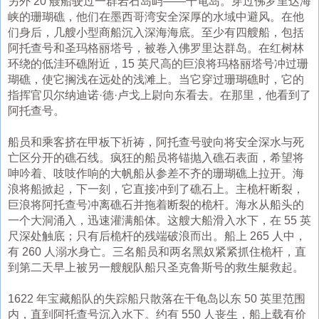
另外 20 艘船驶过一群岩石岛屿——干龟岛。穿过佛罗里达海
峡的珊瑚礁，他们在墨西哥湾安全深厚的水域中避风。在他
们身后，几艘小型商船沉入深海海底。至少有四艘船，包括
阿托查号和圣玛格丽塔号，被卷入佛罗里达群岛。在红树林
环绕的低洼环礁附近，15 英尺高的巨浪将玛格丽塔号冲过珊
瑚礁，使它搁浅在远处的浅滩上。当它穿过珊瑚礁时，它的
指挥官贝尔纳迪诺·德·卢戈上尉向东看去。在那里，他看到了
阿托查号。
船员和乘客挤在甲板下祈祷，阿托查号驶向将安全深水与死
亡区分开的礁石线。疯狂的船员将锚抛入礁石表面，希望将
呻吟着、吱吱作响的大帆船从参差不齐的珊瑚礁上拉开。海
浪将船掀起，下一刻，它直接冲到了礁石上。主桅杆断裂，
巨浪将阿托查号冲离礁石并拖着断裂的桅杆。海水从船头的
一个大洞涌入，迅速灌满船体。这艘大船滑入水下，在 55 英
尺深处触底；只有后桅杆的残端破浪而出。船上 265 人中，
有 260 人溺水身亡。三名船员和两名黑奴紧紧抓住桅杆，直
到第二天早上被另一艘舰队船只圣克鲁斯号的救生艇救​​起。
1622 年宝藏船队的失踪船只散落在干龟岛以东 50 英里范围
内，直到阿托查号沉入水下。约有 550 人丧生，船上载有价