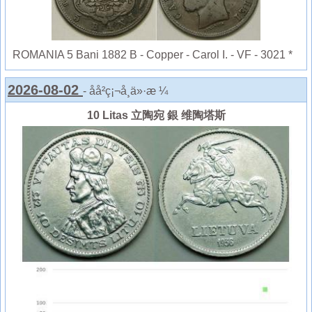
ROMANIA 5 Bani 1882 B - Copper - Carol I. - VF - 3021 *
2026-08-02
- åå²ç¡¬å¸ä»·æ ¼
10 Litas 立陶宛 銀 维陶塔斯