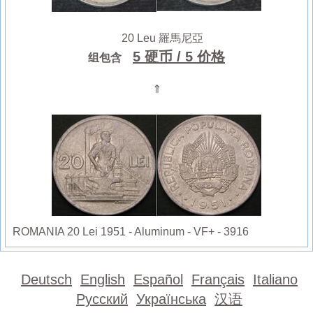
20 Leu 羅馬尼亞
5 硬币
/ 5 价格
组包含
⇑
ROMANIA 20 Lei 1951 - Aluminum - VF+ - 3916
Deutsch
English
Español
Français
Italiano
Русский
Українська
汉语